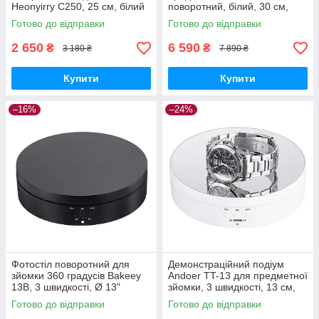
Heonyirry C250, 25 см, білий
поворотний, білий, 30 см,
колір GoodPlace -worry-free-
навантаження до 100 кг
Готово до відправки
Готово до відправки
shopping-
GoodPlace -worry-free-
shopping-
2 650
6 590
₴
₴
3 180 ₴
7 890 ₴
Купити
Купити
–16%
–24%
Фотостіл поворотний для
Демонстраційний подіум
зйомки 360 градусів Bakeey
Andoer TT-13 для предметної
13B, 3 швидкості, Ø 13"
зйомки, 3 швидкості, 13 см,
GoodPlace -worry-free-
білий, дзеркальна панель
Готово до відправки
Готово до відправки
shopping-
GoodPlace