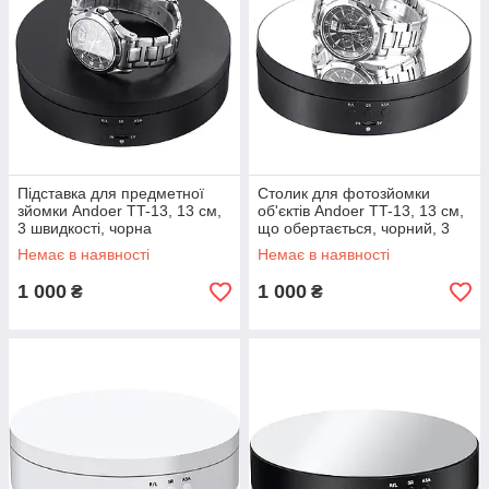
Підставка для предметної
Столик для фотозйомки
зйомки Andoer TT-13, 13 см,
об'єктів Andoer TT-13, 13 см,
3 швидкості, чорна
що обертається, чорний, 3
GoodPlace -worry-free-
швидкості, дзеркальний
Немає в наявності
Немає в наявності
shopping-
GoodPlace
1 000
1 000
₴
₴