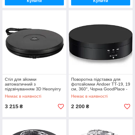
Купити
Купити
Стіл для зйомки
Поворотна підставка для
автоматичний з
фотозйомки Andoer TT-19, 19
підсвічуванням 3D Heonyirry
см, 360°, Чорна GoodPlace -
C250 діаметр 25 см чорний
worry-free-shopping-
Немає в наявності
Немає в наявності
GoodPlace -worry-free-
shopping-
3 215
2 200
₴
₴