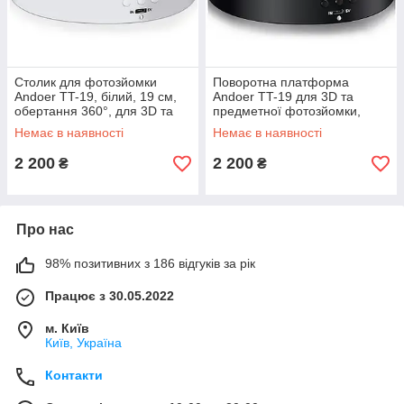
Столик для фотозйомки
Поворотна платформа
Andoer TT-19, білий, 19 см,
Andoer TT-19 для 3D та
обертання 360°, для 3D та
предметної фотозйомки,
предметних фото GoodPlace
360°, 19 см, чорна,
Немає в наявності
Немає в наявності
-worry-free-shopping-
дзеркальна GoodPlace -
worry-free-shopping-
2 200
2 200
₴
₴
Про нас
98% позитивних з 186 відгуків за рік
Працює з 30.05.2022
м. Київ
Київ, Україна
Контакти