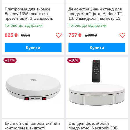
Платформа для зйомки
Демонстраційний стенд для
Bakeey 13W товарів та
предметної фото Andoer TT-
презентацій, 3 швидкості,
13, 3 швидкості, діаметр 13
діаметр 13 дюймів GoodPlace
см, білий GoodPlace -worry-
Готово до відправки
Готово до відправки
-worry-free-shopping-
free-shopping-
825
757
₴
₴
988 ₴
1 000 ₴
Купити
Купити
–17%
–16%
Дисплей-стіл автоматичний з
Стіл для фотозйомки
контролем швидкості
предметної Nectronix 30B,