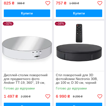
825
757
₴
₴
988 ₴
1 000 ₴
Купити
Купити
–32%
–16%
Дисплей-столик поворотний
Стіл поворотний для 3D
для предметного фото
фотозйомки Nectronix 30B,
Andoer TT-19, 360°, 19 см,
до 100 кг, D 30 см, чорний
білий із дзеркалом GoodPlace
GoodPlace -worry-free-
Готово до відправки
Готово до відправки
-worry-free-shopping-
shopping-
1 497
6 990
₴
₴
2 200 ₴
8 290 ₴