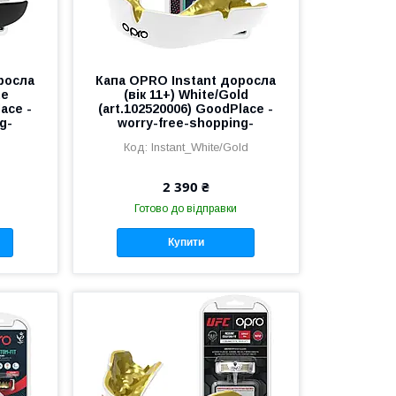
росла
Капа OPRO Instant доросла
te
(вік 11+) White/Gold
ace -
(art.102520006) GoodPlace -
g-
worry-free-shopping-
Instant_White/Gold
2 390 ₴
Готово до відправки
Купити