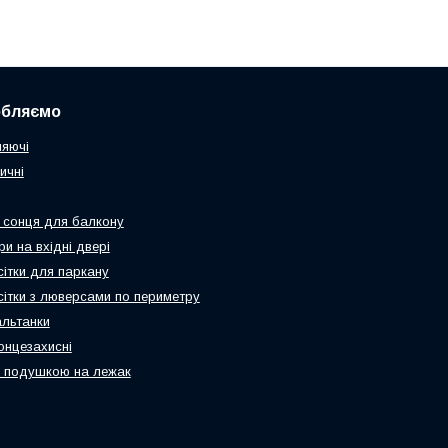
обляємо
няючі
ичні
 сонця для балкону
и на вхідні двері
сітки для паркану
 сітки з люверсами по периметру
альтанки
онцезахисні
 подушкою на лежак