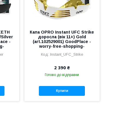
EETH
Капа OPRO Instant UFC Strike
/Silver
доросла (вік 11+) Gold
ace -
(art.102529001) GoodPlace -
g-
worry-free-shopping-
er
Instant_UFC_Strike
2 390 ₴
Готово до відправки
Купити