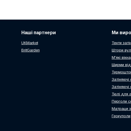
Наші партнери
Ми вир
UKMarket
Тенти заті
BritGarden
Штори вул
М'які вікна
Ширми від
Термоштор
Затіняючі 
Затіняючі
Тюлі для 
Перголи с
Матраци з
Геокуполи