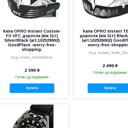
Капа OPRO Instant Custom-
Капа OPRO Instant T
Fit UFC доросла (вік 11+)
доросла (вік 11+) Black
Silver/Black (art.102529002)
(art.102526002) GoodPl
GoodPlace -worry-free-
worry-free-shoppin
shopping-
Instant_Teeth_Silv
Instan_Silver/Black
2 490 ₴
2 390 ₴
Готово до відправки
Готово до відправки
Купити
Купити