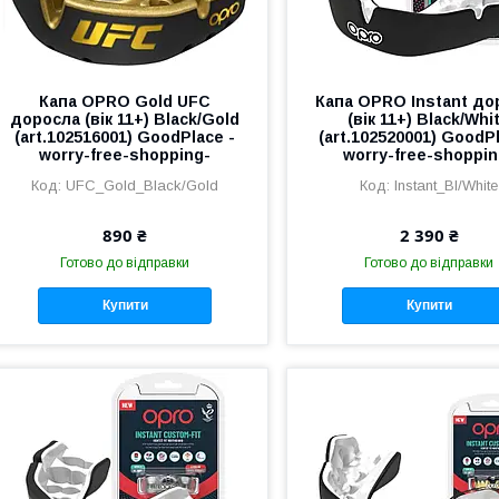
Капа OPRO Gold UFC
Капа OPRO Instant до
доросла (вік 11+) Black/Gold
(вік 11+) Black/Whi
(art.102516001) GoodPlace -
(art.102520001) GoodPl
worry-free-shopping-
worry-free-shoppin
UFC_Gold_Black/Gold
Instant_Bl/White
890 ₴
2 390 ₴
Готово до відправки
Готово до відправки
Купити
Купити