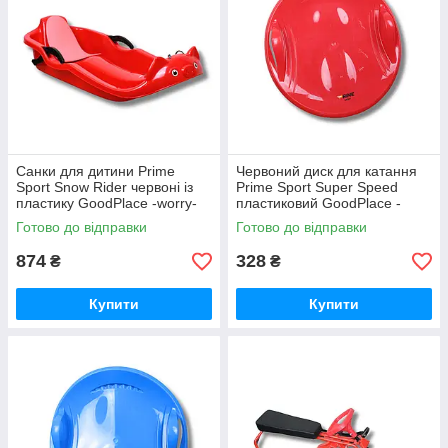
Санки для дитини Prime
Червоний диск для катання
Sport Snow Rider червоні із
Prime Sport Super Speed
пластику GoodPlace -worry-
пластиковий GoodPlace -
free-shopping-
worry-free-shopping-
Готово до відправки
Готово до відправки
874
328
₴
₴
Купити
Купити