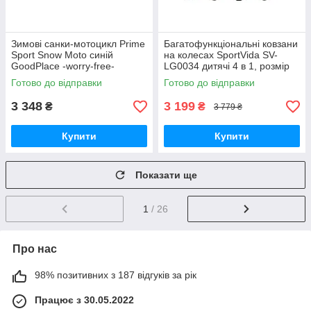
Зимові санки-мотоцикл Prime
Багатофункціональні ковзани
Sport Snow Moto синій
на колесах SportVida SV-
GoodPlace -worry-free-
LG0034 дитячі 4 в 1, розмір
shopping-
31-34 GoodPlace -worry-free-
Готово до відправки
Готово до відправки
shopping-
3 348
3 199
₴
₴
3 779 ₴
Купити
Купити
Показати ще
1
/ 26
Про нас
98% позитивних з 187 відгуків за рік
Працює з 30.05.2022