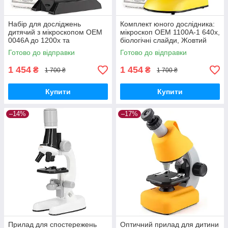
Набір для досліджень
Комплект юного дослідника:
дитячий з мікроскопом OEM
мікроскоп OEM 1100A-1 640х,
0046A до 1200х та
біологічні слайди, Жовтий
біологічними зразками
GoodPlace -worry-free-
Готово до відправки
Готово до відправки
GoodPlace -worry-free-
shopping-
shopping-
1 454
1 454
₴
₴
1 700 ₴
1 700 ₴
Купити
Купити
–14%
–17%
Прилад для спостережень
Оптичний прилад для дитини