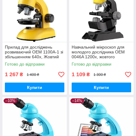
Прилад для досліджень
Навчальний мікроскоп для
розвиваючий OEM 1100A-1 зі
молодого дослідника OEM
збільшенням 640х, Жовтий
0046A 1200х, жовтого
GoodPlace -worry-free-
кольору GoodPlace -worry-
Готово до відправки
Готово до відправки
shopping-
free-shopping-
1 267
1 109
₴
₴
1 400 ₴
1 300 ₴
Купити
Купити
–10%
–14%