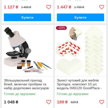
shopping-
жовтий GoodPlace
1 127
1 447
₴
₴
1 400 ₴
1 700 ₴
Купити
Купити
–43%
Збільшувальний прилад
Захист кутовий для меблів
білий, включає пробірки та
Springos, комплект 10 шт,
набір додаткових аксесуарів
модель HA5120 GoodPlace -
GoodPlace -worry-free-
worry-free-shopping-
Готово до відправки
Готово до відправки
shopping-
1 048
189
₴
₴
329 ₴