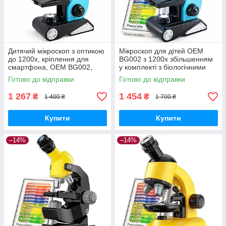
Дитячий мікроскоп з оптикою
Мікроскоп для дітей OEM
до 1200х, кріплення для
BG002 з 1200х збільшенням
смартфона, OEM BG002,
у комплекті з біологічними
блакитний GoodPlace -worry-
зразками GoodPlace -worry-
Готово до відправки
Готово до відправки
free-shopping-
free-shopping-
1 267
1 454
₴
₴
1 400 ₴
1 700 ₴
Купити
Купити
–14%
–14%