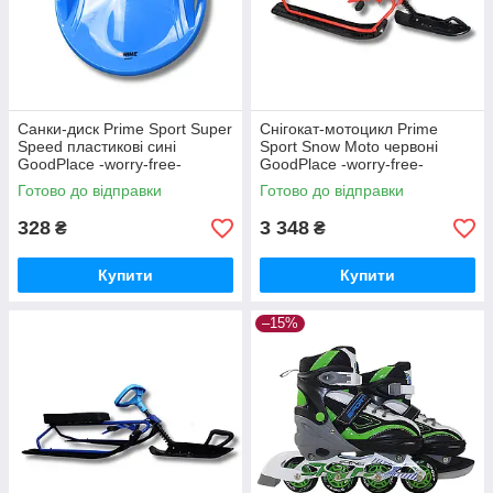
Санки-диск Prime Sport Super
Снігокат-мотоцикл Prime
Speed пластикові сині
Sport Snow Moto червоні
GoodPlace -worry-free-
GoodPlace -worry-free-
shopping-
shopping-
Готово до відправки
Готово до відправки
328
3 348
₴
₴
Купити
Купити
–15%