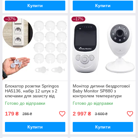
Купити
Купити
–37%
–17%
Блокатор розетки Springos
Монітор дитини бездротової
HA5136, набір 12 штук з 2
Baby Monitor SP880 з
ключами для захисту від
контролем температури
дітей GoodPlace -worry-free-
GoodPlace -worry-free-
Готово до відправки
Готово до відправки
shopping-
shopping-
179
2 997
₴
₴
286 ₴
3 600 ₴
Купити
Купити