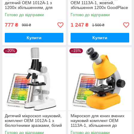
дитячий OEM 1012A-1 з
OEM 1113A-1, жовтий,
1200х збільшенням, для
збільшення 1200х GoodPlace
досліджень, Білий GoodPlace
-worry-free-shopping-
Готово до відправки
Готово до відправки
-worry-free-shopping-
777
1 247
₴
₴
900 ₴
1 500 ₴
Купити
Купити
–20%
–15%
Дитячий мікроскоп науковий,
Мікроскоп для юних вчених
комплект OEM 1012A-1 з
науковий комплект OEM
біологічними зразками, білий
1113A-1, збільшення до
GoodPlace -worry-free-
1200х, з мікропрепаратами,
Готово до відправки
Готово до відправки