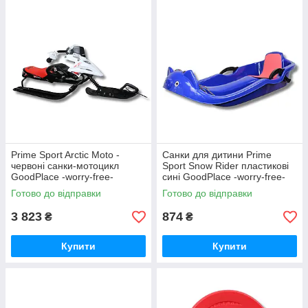
Prime Sport Arctic Moto -
Санки для дитини Prime
червоні санки-мотоцикл
Sport Snow Rider пластикові
GoodPlace -worry-free-
сині GoodPlace -worry-free-
shopping-
shopping-
Готово до відправки
Готово до відправки
3 823
874
₴
₴
Купити
Купити