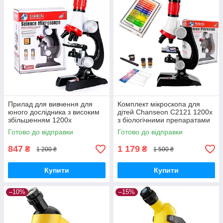
Прилад для вивчення для
Комплект мікроскопа для
юного дослідника з високим
дітей Chanseon С2121 1200x
збільшенням 1200x
з біологічними препаратами
Chanseon C2121 GoodPlace -
GoodPlace -worry-free-
Готово до відправки
Готово до відправки
worry-free-shopping-
shopping-
847
1 179
₴
₴
1 200 ₴
1 500 ₴
Купити
Купити
–10%
–15%