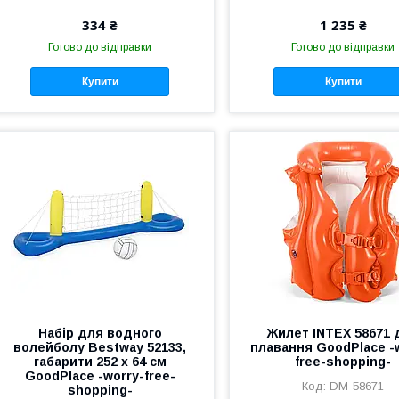
334 ₴
1 235 ₴
Готово до відправки
Готово до відправки
Купити
Купити
Набір для водного
Жилет INTEX 58671 
волейболу Bestway 52133,
плавання GoodPlace -
габарити 252 x 64 см
free-shopping-
GoodPlace -worry-free-
DM-58671
shopping-