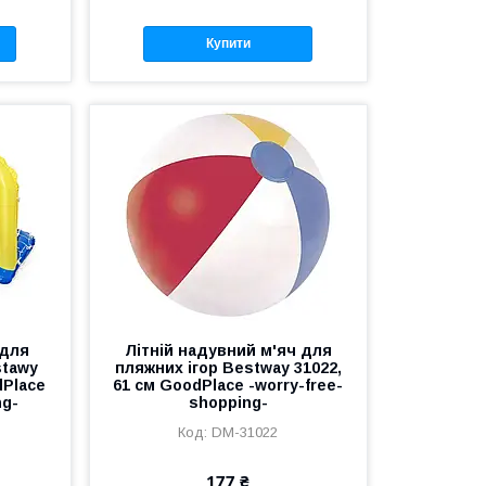
Купити
 для
Літній надувний м'яч для
stawy
пляжних ігор Bestway 31022,
dPlace
61 см GoodPlace -worry-free-
ng-
shopping-
DM-31022
177 ₴