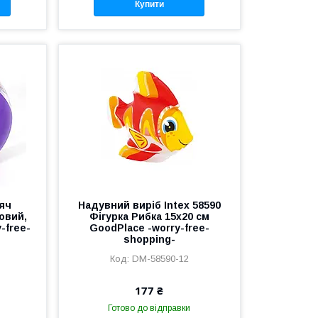
Купити
'яч
Надувний виріб Intex 58590
овий,
Фігурка Рибка 15х20 см
-free-
GoodPlace -worry-free-
shopping-
DM-58590-12
177 ₴
Готово до відправки