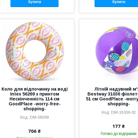
Купити
Купити
Коло для відпочинку на воді
Літній надувний м
Intex 56269 з принтом
Bestway 31036 фіолет
Нескінченність 114 см
51 см GoodPlace -worry
GoodPlace -worry-free-
shopping-
shopping-
DM-31036-02
DM-56269
177 ₴
706 ₴
Готово до відправки