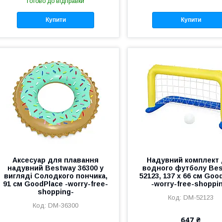
Готово до відправки
Купити
Купити
Аксесуар для плавання
Надувний комплект
надувний Bestway 36300 у
водного футболу Be
вигляді Солодкого пончика,
52123, 137 x 66 см Goo
91 см GoodPlace -worry-free-
-worry-free-shoppi
shopping-
DM-52123
DM-36300
647 ₴