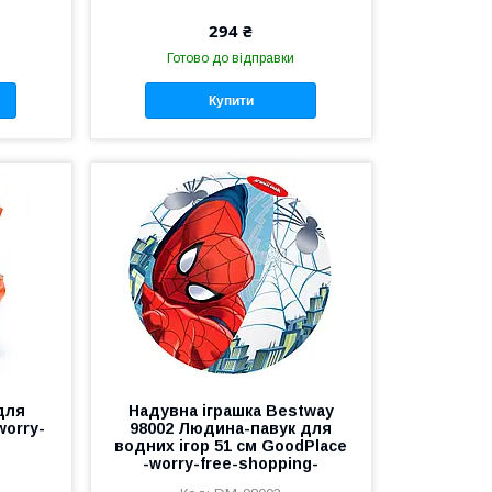
294 ₴
Готово до відправки
Купити
для
Надувна іграшка Bestway
worry-
98002 Людина-павук для
водних ігор 51 см GoodPlace
-worry-free-shopping-