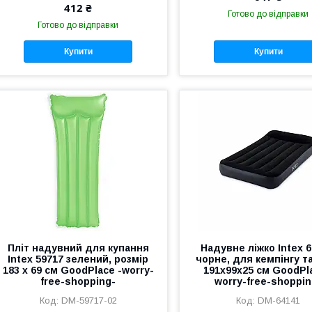
412 ₴
Готово до відправки
Готово до відправки
Купити
Купити
Пліт надувний для купання
Надувне ліжко Intex 6
Intex 59717 зелений, розмір
чорне, для кемпінгу та
183 х 69 см GoodPlace -worry-
191х99х25 см GoodPla
free-shopping-
worry-free-shoppin
DM-59717-02
DM-64141