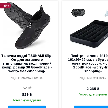
–16%
Тапочки водні TSUNAMI Slip-
Повітряне ложе 6414
On для активного
191x99x25 см, з вбуд
відпочинку на воді, чорний
електронасосом, чо
колір, розмір 30 GoodPlace -
GoodPlace -worry-fr
worry-free-shopping-
shopping-
P-5905973406192
DM-64146ND
629 ₴
2 235 ₴
529 ₴
Готово до відправки
Готово до відправки