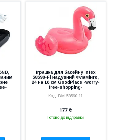
6ND,
Іграшка для басейну Intex
ованим
58590-Fl надувний Фламінго,
рне
24 на 16 см GoodPlace -worry-
ee-
free-shopping-
DM-58590-11
177 ₴
Готово до відправки