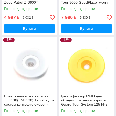
Zooy Patrol Z-6600T
Tour 3000 GoodPlace -worry-
GoodPlace -worry-free-
free-shopping-
Готово до відправки
Готово до відправки
shopping-
4 997
7 980
₴
₴
6 032 ₴
9 330 ₴
Купити
Купити
–18%
–18%
Електронна мітка запасна
Ідентифікатор RFID для
TK4100(EM4100) 125 khz для
обхідних систем контролю
систем контролю охорони
Guard Tour System 125 kHz
біла GoodPlace -worry-free-
TK4100(EM4100) жовтий
Готово до відправки
Готово до відправки
shopping-
GoodPlace -worry-free-