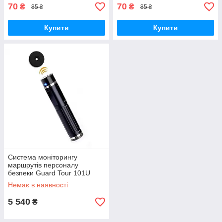
shopping-
70
70
₴
₴
85 ₴
85 ₴
Купити
Купити
Система моніторингу
маршрутів персоналу
безпеки Guard Tour 101U
GoodPlace -worry-free-
Немає в наявності
shopping-
5 540
₴