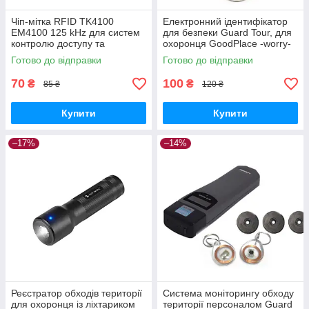
Чіп-мітка RFID TK4100
Електронний ідентифікатор
EM4100 125 kHz для систем
для безпеки Guard Tour, для
контролю доступу та
охоронця GoodPlace -worry-
моніторингу Guard Tour
free-shopping-
Готово до відправки
Готово до відправки
GoodPlace -worry-free-
shopping-
70
100
₴
₴
85 ₴
120 ₴
Купити
Купити
–17%
–14%
Реєстратор обходів території
Система моніторингу обходу
для охоронця із ліхтариком
території персоналом Guard