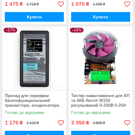
shopping-
shopping-
1 475
1 070
₴
₴
1 718 ₴
1 290 ₴
Купити
Купити
–17%
–14%
Прилад для перевірки
Тестер навантаження для БП
багатофункціональний:
та АКБ Atorch W150
транзистори, конденсатори,
регульований 0-200В 0-20А
радіодеталі GoodPlace -
GoodPlace -worry-free-
Готово до відправки
Готово до відправки
worry-free-shopping-
shopping-
1 175
3 350
₴
₴
1 410 ₴
3 890 ₴