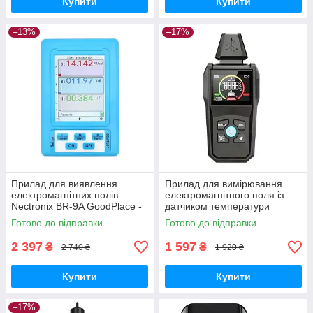
Купити
Купити
–13%
–17%
Прилад для виявлення
Прилад для вимірювання
електромагнітних полів
електромагнітного поля із
Nectronix BR-9A GoodPlace -
датчиком температури
worry-free-shopping-
Mestek EMF01 GoodPlace -
Готово до відправки
Готово до відправки
worry-free-shopping-
2 397
1 597
₴
₴
2 740 ₴
1 920 ₴
Купити
Купити
–17%