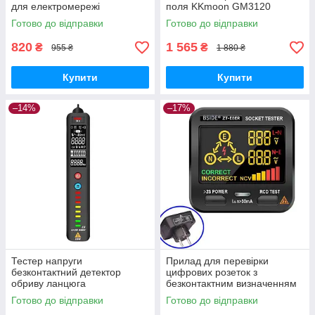
для електромережі
поля KKmoon GM3120
GoodPlace -worry-free-
GoodPlace -worry-free-
Готово до відправки
Готово до відправки
shopping-
shopping-
820
1 565
₴
₴
955 ₴
1 880 ₴
Купити
Купити
–14%
–17%
Тестер напруги
Прилад для перевірки
безконтактний детектор
цифрових розеток з
обриву ланцюга
безконтактним визначенням
універсальний BSIDE X1
напруги BSIDE ZT-E8ER
Готово до відправки
Готово до відправки
GoodPlace -worry-free-
GoodPlace -worry-free-