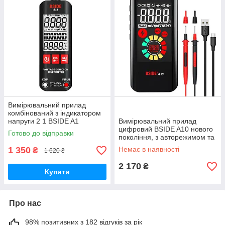
Вимірювальний прилад
комбінований з індикатором
напруги 2 1 BSIDE A1
Вимірювальний прилад
GoodPlace -worry-free-
цифровий BSIDE A10 нового
Готово до відправки
shopping-
покоління, з авторежимом та
3.2" дюймовим LCD
1 350
Немає в наявності
₴
1 620 ₴
дисплеєм GoodPlace
2 170
₴
Купити
Про нас
98% позитивних з 182 відгуків за рік