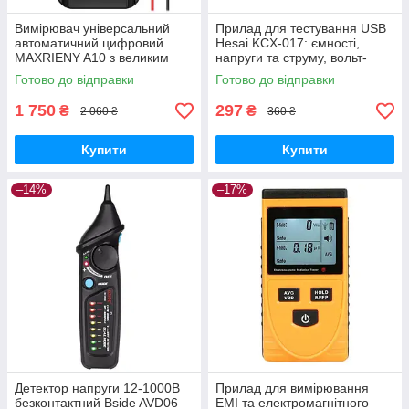
Вимірювач універсальний
Прилад для тестування USB
автоматичний цифровий
Hesai KCX-017: ємності,
MAXRIENY A10 з великим
напруги та струму, вольт-
3,2" LCD дисплеєм
амперметр GoodPlace -
Готово до відправки
Готово до відправки
GoodPlace -worry-free-
worry-free-shopping-
shopping-
1 750
297
₴
₴
2 060 ₴
360 ₴
Купити
Купити
–14%
–17%
Детектор напруги 12-1000В
Прилад для вимірювання
безконтактний Bside AVD06
ЕМІ та електромагнітного