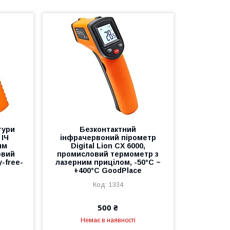
тури
Безконтактний
 ІЧ
інфрачервоний пірометр
им
Digital Lion CX 6000,
овий
промисловий термометр з
-free-
лазерним прицілом, -50°C ~
+400°C GoodPlace
1334
500 ₴
Немає в наявності