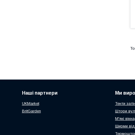
Наші партнери
Ми вир
UKMarket
Тенти заті
BritGarden
Штори вул
М'які вікна
Ширми від
Термоштор