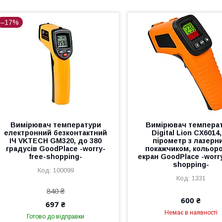
–17%
Вимірювач температури
Вимірювач темпера
електронний безконтактний
Digital Lion CX6014,
ІЧ VKTECH GM320, до 380
пірометр з лазерн
градусів GoodPlace -worry-
покажчиком, кольор
free-shopping-
екран GoodPlace -worry
shopping-
100099
1331
840 ₴
600 ₴
697 ₴
Немає в наявності
Готово до відправки