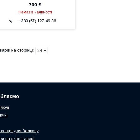
700 ₴
Немає в наявності
+380 (67) 127-49-36
обляємо
няючі
ичні
 сонця для балкону
и на вхідні двері