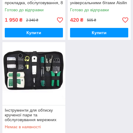
прокладка, обслуговування, 8
універсальними бітами Aisilin
предметів GoodPlace -worry-
7389 GoodPlace -worry-free-
Готово до відправки
Готово до відправки
free-shopping-
shopping-
1 950
420
₴
₴
2 340 ₴
505 ₴
Купити
Купити
Інструменти для обтиску
крученої пари та
обслуговування мережних
ліній MHZ R11, проф. набір із
Немає в наявності
8 штук GoodPlace