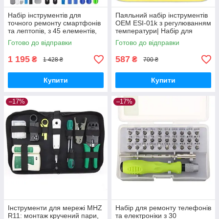
Набір інструментів для
Паяльний набір інструментів
точного ремонту смартфонів
OEM ESI-01k з регулюванням
та лептопів, з 45 елементів,
температури| Набір для
Bakeey RT-45 GoodPlace -
паяння з футляром та
Готово до відправки
Готово до відправки
worry-free-shopping-
аксесуарами, 60Вт
GoodPlace
1 195
587
₴
₴
1 428 ₴
700 ₴
Купити
Купити
–17%
–17%
Інструменти для мережі MHZ
Набір для ремонту телефонів
R11: монтаж кручений пари,
та електроніки з 30