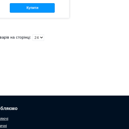
Купити
обляємо
няючі
ичні