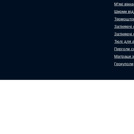
М'які вікна
Ширми від
Термоштор
Затіняючі 
Затіняючі
Тюлі для 
Перголи с
Матраци з
Геокуполи