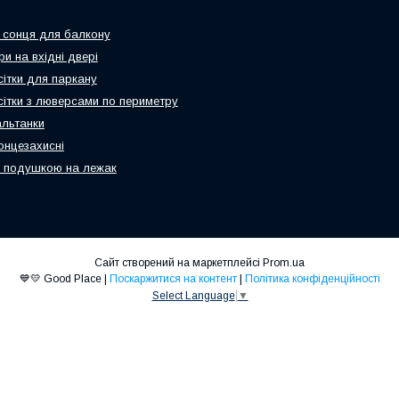
 сонця для балкону
и на вхідні двері
сітки для паркану
 сітки з люверсами по периметру
альтанки
онцезахисні
 подушкою на лежак
Сайт створений на маркетплейсі
Prom.ua
💙💛 Good Place |
Поскаржитися на контент
|
Політика конфіденційності
Select Language
▼