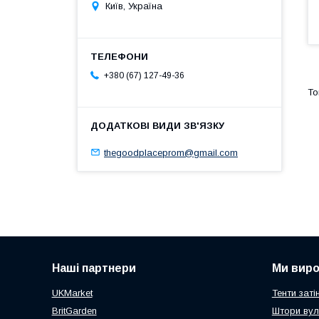
Київ, Україна
+380 (67) 127-49-36
thegoodplaceprom@gmail.com
Наші партнери
Ми вир
UKMarket
Тенти заті
BritGarden
Штори вул