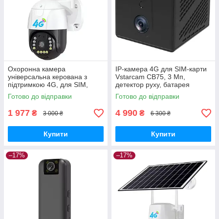
Охоронна камера
IP-камера 4G для SIM-карти
універсальна керована з
Vstarcam CB75, 3 Мп,
підтримкою 4G, для SIM,
детектор руху, батарея
1080P, uSafe OC-01-PTZ
3000мАч GoodPlace -worry-
Готово до відправки
Готово до відправки
GoodPlace -worry-free-
free-shopping-
shopping-
1 977
4 990
₴
₴
3 000 ₴
6 300 ₴
Купити
Купити
–17%
–17%