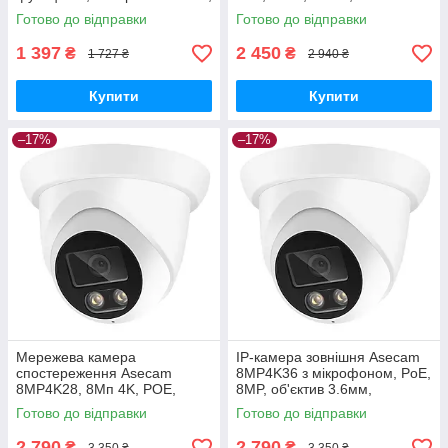
ICSee app GoodPlace -worry-
GoodPlace -worry-free-
Готово до відправки
Готово до відправки
free-shopping-
shopping-
1 397
2 450
₴
₴
1 727 ₴
2 940 ₴
Купити
Купити
–17%
–17%
Мережева камера
IP-камера зовнішня Asecam
спостереження Asecam
8MP4K36 з мікрофоном, PoE,
8MP4K28, 8Мп 4K, POE,
8MP, об'єктив 3.6мм,
всепогодна, з мікрофоном
вологозахист GoodPlace -
Готово до відправки
Готово до відправки
GoodPlace -worry-free-
worry-free-shopping-
shopping-
2 790
2 790
₴
₴
3 350 ₴
3 350 ₴