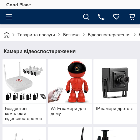
Good Place
Товари та послуги
Безпека
Відеоспостереження
Камери відеоспостереження
Бездротові
Wi-Fi камери для
IP камери дротові
комплекти
дому
відеоспостережен
ня