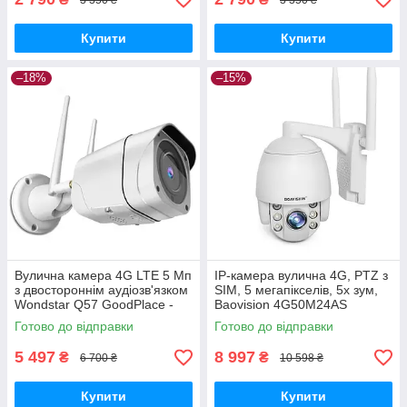
Купити
Купити
–18%
–15%
Вулична камера 4G LTE 5 Мп
IP-камера вулична 4G, PTZ з
з двостороннім аудіозв'язком
SIM, 5 мегапікселів, 5x зум,
Wondstar Q57 GoodPlace -
Baovision 4G50M24AS
worry-free-shopping-
GoodPlace -worry-free-
Готово до відправки
Готово до відправки
shopping-
5 497
8 997
₴
₴
6 700 ₴
10 598 ₴
Купити
Купити