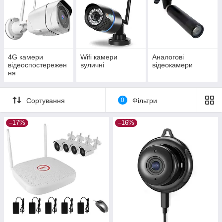
4G камери
Wifi камери
Аналогові
відеоспостережен
вуличні
відеокамери
ня
Сортування
0
Фільтри
–17%
–16%