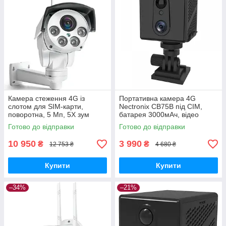
Камера стеження 4G із
Портативна камера 4G
слотом для SIM-карти,
Nectronix CB75B під СІМ,
поворотна, 5 Мп, 5Х зум
батарея 3000мАч, відео
Wondstar NC49W-5XEU
448х256 GoodPlace -worry-
Готово до відправки
Готово до відправки
GoodPlace -worry-free-
free-shopping-
shopping-
10 950
3 990
₴
₴
12 753 ₴
4 680 ₴
Купити
Купити
–34%
–21%