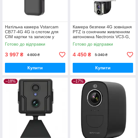
Натільна камера Vstarcam
Камера безпеки 4G зовнішня
CB77-4G 4G із слотом для
PTZ із сонячним живленням
СІМ картки та записом у
автономна Nectronix VC3-G,
хмару GoodPlace -worry-free-
V380 pro GoodPlace -worry-
Готово до відправки
Готово до відправки
shopping-
free-shopping-
3 997
4 450
₴
₴
4 800 ₴
5 340 ₴
Купити
Купити
–18%
–17%