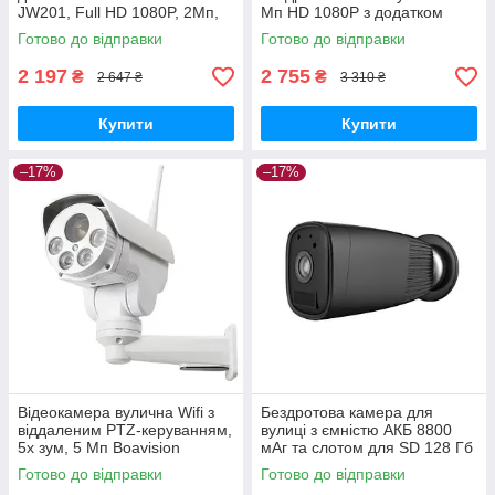
JW201, Full HD 1080P, 2Мп,
Мп HD 1080P з додатком
слот для SD до 64GB
CamHI GoodPlace -worry-
Готово до відправки
Готово до відправки
GoodPlace -worry-free-
free-shopping-
shopping-
2 197
2 755
₴
₴
2 647 ₴
3 310 ₴
Купити
Купити
–17%
–17%
Відеокамера вулична Wifi з
Бездротова камера для
віддаленим PTZ-керуванням,
вулиці з ємністю АКБ 8800
5x зум, 5 Мп Boavision
мАг та слотом для SD 128 Гб
B989W GoodPlace -worry-
UBOX ZC-PC206 GoodPlace -
Готово до відправки
Готово до відправки
free-shopping-
worry-free-shopping-