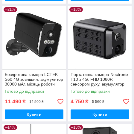
–21%
–15%
Бездротова камера LCTEK
Портативна камера Nectronix
S60 4G зовнішня, акумулятор
T10 з 4G, FHD 1080P,
30000 мАг, місяць роботи
сенсором руху, акумулятор
GoodPlace -worry-free-
1800мАч GoodPlace -worry-
Готово до відправки
Готово до відправки
shopping-
free-shopping-
11 490
4 750
₴
₴
14 500 ₴
5 560 ₴
Купити
Купити
–14%
–15%