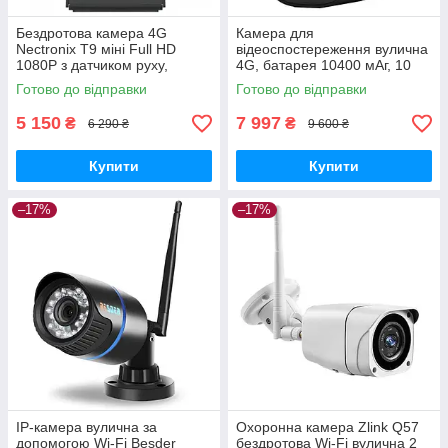
Бездротова камера 4G
Камера для
Nectronix T9 міні Full HD
відеоспостереження вулична
1080P з датчиком руху,
4G, батарея 10400 мАг, 10
батарея 2600 мАг GoodPlace
днів роботи Nectronix S3
Готово до відправки
Готово до відправки
-worry-free-shopping-
GoodPlace -worry-free-
shopping-
5 150
7 997
₴
₴
6 290 ₴
9 600 ₴
Купити
Купити
–17%
–17%
IP-камера вулична за
Охоронна камера Zlink Q57
допомогою Wi-Fi Besder
бездротова Wi-Fi вулична 2