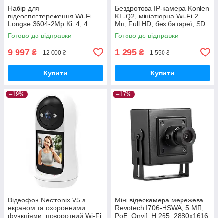
Набір для
Бездротова IP-камера Konlen
відеоспостереження Wi-Fi
KL-Q2, мініатюрна Wi-Fi 2
Longse 3604-2Mp Kit 4, 4
Мп, Full HD, без батареї, SD
камери, Full HD 1080P, 300м
до 128 Гб GoodPlace -worry-
Готово до відправки
Готово до відправки
GoodPlace -worry-free-
free-shopping-
shopping-
9 997
1 295
₴
₴
12 000 ₴
1 550 ₴
Купити
Купити
–19%
–17%
Відеофон Nectronix V5 з
Міні відеокамера мережева
екраном та охоронними
Revotech I706-HSWA, 5 МП,
функціями, поворотний Wi-Fi,
PoE, Onvif, H.265, 2880х1616