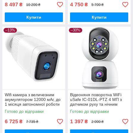
8 497
4 750
₴
₴
10 200 ₴
5 700 ₴
Купити
Купити
–13%
–30%
Wifi камера з величезним
Відеоняня поворотна WiFi
акумулятором 12000 мАг, до
uSafe IC-01DL-PTZ 4 МП з
1 місяця автономної роботи
датчиком руху та нічним
Nectronix ZC-PC206, вулична,
підсвічуванням для
Готово до відправки
Готово до відправки
із записом (біла)
відеоспостереження
GoodPlace
6 725
1 397
₴
₴
7 735 ₴
2 000 ₴