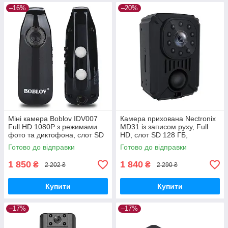
–16%
–20%
Міні камера Boblov IDV007
Камера прихована Nectronix
Full HD 1080P з режимами
MD31 із записом руху, Full
фото та диктофона, слот SD
HD, слот SD 128 ГБ,
64 Гб, акумулятор 560 мАг
акумулятор 1500мАч
Готово до відправки
Готово до відправки
GoodPlace
GoodPlace -worry-free-
shopping-
1 850
1 840
₴
₴
2 202 ₴
2 290 ₴
Купити
Купити
–17%
–17%