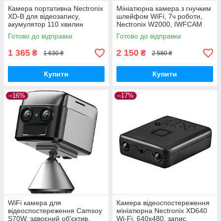
Камера портативна Nectronix
Мініатюрна камера з гнучким
XD-B для відеозапису,
шлейфом WiFi, 7ч роботи,
акумулятор 110 хвилин
Nectronix W2000, IWFCAM
GoodPlace -worry-free-
app GoodPlace -worry-free-
Готово до відправки
Готово до відправки
shopping-
shopping-
1 365
2 150
₴
₴
1 630 ₴
2 580 ₴
Купити
Купити
–16%
–17%
WiFi камера для
Камера відеоспостереження
відеоспостереження Camsoy
мініатюрна Nectronix XD640
S70W, здвоєний об'єктив,
Wi-Fi, 640x480, запис,