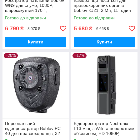
Реєстратор натільний Boblov
Камера, що носиться для
WN9 для служб, 1080P,
правоохоронних органів
ширококутний 170 °,
Boblov KJ21, 2 Мп, 11 годин
автономність 8 год
роботи GoodPlace -worry-
Готово до відправки
Готово до відправки
GoodPlace -worry-free-
free-shopping-
shopping-
6 790
5 680
₴
₴
8 070 ₴
6 668 ₴
Купити
Купити
–20%
–17%
Персональний
Відеореєстратор Nectronix
відеореєстратор Boblov PC-
L13 міні, з Wifi та поворотним
40 для правоохоронців, 32
об'єктивом, HD 1080P,
Гб, 4 години автономного
диктофон GoodPlace -worry-