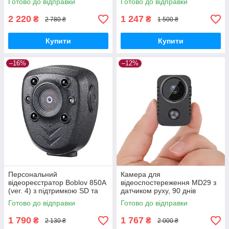
Готово до відправки
Готово до відправки
запису GoodPlace -worry-
free-shopping-
free-shopping-
2 220
1 247
₴
₴
2 780 ₴
1 500 ₴
Купити
Купити
–16%
–12%
Персональний
Камера для
відеореєстратор Boblov 850A
відеоспостереження MD29 з
(ver. 4) з підтримкою SD та
датчиком руху, 90 днів
автономністю 5.5 год
роботи, нічна зйомка, 1080P
Готово до відправки
Готово до відправки
GoodPlace -worry-free-
GoodPlace -worry-free-
shopping-
shopping-
1 790
1 767
₴
₴
2 130 ₴
2 000 ₴