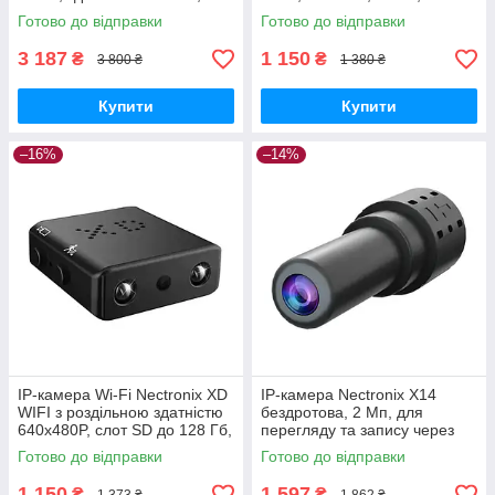
сенсор руху, до 70 днів,
iWFCam GoodPlace -worry-
Готово до відправки
Готово до відправки
смартфон GoodPlace
free-shopping-
3 187
1 150
₴
₴
3 800 ₴
1 380 ₴
Купити
Купити
–16%
–14%
IP-камера Wi-Fi Nectronix XD
IP-камера Nectronix X14
WIFI з роздільною здатністю
бездротова, 2 Мп, для
640х480P, слот SD до 128 Гб,
перегляду та запису через
керування V380PRO
телефон, без АКБ GoodPlace
Готово до відправки
Готово до відправки
GoodPlace
-worry-free-shopping-
1 150
1 597
₴
₴
1 373 ₴
1 862 ₴