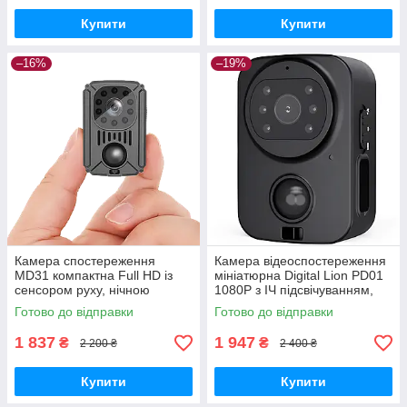
Купити
Купити
–16%
–19%
Камера спостереження
Камера відеоспостереження
MD31 компактна Full HD із
мініатюрна Digital Lion PD01
сенсором руху, нічною
1080P з ІЧ підсвічуванням,
зйомкою, до 120 днів
сенсором руху, місяць
Готово до відправки
Готово до відправки
GoodPlace -worry-free-
роботи GoodPlace
shopping-
1 837
1 947
₴
₴
2 200 ₴
2 400 ₴
Купити
Купити