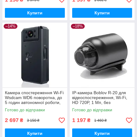
Купити
Купити
–14%
–18%
Камера спостереження Wi-Fi
IP-камера Boblov R-20 для
Wsdcam WD6 поворотна, до
відеоспостереження, Wi-Fi,
5 годин автономної роботи,
HD 720P, 1 Мп, без
датчик, підсвічування
акумулятора GoodPlace -
Готово до відправки
Готово до відправки
GoodPlace
worry-free-shopping-
2 697
1 197
₴
₴
3 150 ₴
1 460 ₴
Купити
Купити