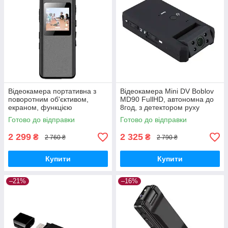
Відеокамера портативна з
Відеокамера Mini DV Boblov
поворотним об'єктивом,
MD90 FullHD, автономна до
екраном, функцією
8год, з детектором руху
диктофона Nectronix A22
GoodPlace -worry-free-
Готово до відправки
Готово до відправки
GoodPlace -worry-free-
shopping-
shopping-
2 299
2 325
₴
₴
2 760 ₴
2 790 ₴
Купити
Купити
–21%
–16%