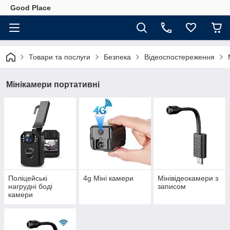
Good Place
Товари та послуги
Безпека
Відеоспостереження
Мінікамери портативні
Поліцейські
4g Міні камери
Мінівідеокамери з
нагрудні боді
записом
камери