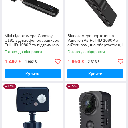
Міні відеокамера Camsoy
Відеокамера портативна
C181 з диктофоном, записом
Vandlion A5 FullHD 1080P з
Full HD 1080P та підтримкою
об'єктивом, що обертається, і
micro SD 64 Гб GoodPlace -
диктофоном GoodPlace -
Готово до відправки
Готово до відправки
worry-free-shopping-
worry-free-shopping-
1 497
1 950
₴
₴
1 902 ₴
2 313 ₴
Купити
Купити
–17%
–15%