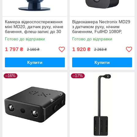
Камера відеоспостереження
Відеокамера Nectronix MD29
міні MD20, датчик руху, нічне
з датчиком руху, нічним
бачення, флеш-запис до 30
баченням, FullHD 1080P,
днів GoodPlace -worry-free-
записом на картку пам'яті до
Готово до відправки
Готово до відправки
shopping-
30 GoodPlace
1 797
1 920
₴
₴
2 160 ₴
2 263 ₴
Купити
Купити
–16%
–17%