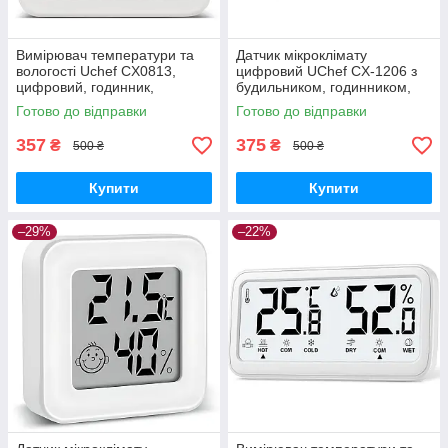
Вимірювач температури та
Датчик мікроклімату
вологості Uchef CX0813,
цифровий UChef CX-1206 з
цифровий, годинник,
будильником, годинником,
календар, комфорт
календарем та рівнем
Готово до відправки
Готово до відправки
GoodPlace -worry-free-
комфорту GoodPlace
shopping-
357
375
₴
₴
500 ₴
500 ₴
Купити
Купити
–29%
–22%