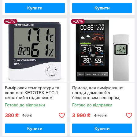
Купити
Купити
–17%
–16%
Вимірювач температури та
Прилад для вимірювання
вологості KETOTEK НТС-1
погоди домашній з
кімнатний з годинником
бездротовим сенсором,
цифровий GoodPlace -worry-
вологості та тиску Vlike
Готово до відправки
Готово до відправки
free-shopping-
VL2810 GoodPlace -worry-
free-shopping-
380
3 990
₴
₴
460 ₴
4 765 ₴
Купити
Купити