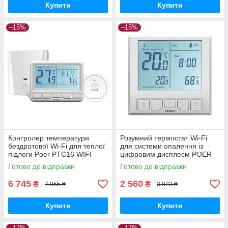
Купити
Купити
–15%
–15%
Контролер температури
Розумний термостат Wi-Fi
бездротової Wi-Fi для теплої
для системи опалення із
підлоги Poer PTC16 WIFI
цифровим дисплеєм POER
GoodPlace -worry-free-
PTC20 GoodPlace -worry-
Готово до відправки
Готово до відправки
shopping-
free-shopping-
6 745
2 560
₴
₴
7 955 ₴
3 023 ₴
Купити
Купити
–17%
–17%