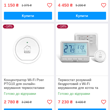
1 150
4 450
₴
₴
1 375 ₴
5 200 ₴
Купити
Купити
–14%
–14%
Концентратор Wi-Fi Poer
Термостат розумний
PTG10 для онлайн-
бездротовий з Wi-Fi
керування термостатами
керуванням для котла та
Poer PTC10/PTC16/PTV30
теплої підлоги Poer PTC10-
Готово до відправки
Готово до відправки
GoodPlace -worry-free-
WIFI GoodPlace -worry-free-
shopping-
shopping-
2 780
7 230
₴
₴
3 240 ₴
8 430 ₴