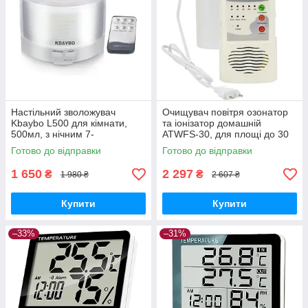
Настільний зволожувач
Очищувач повітря озонатор
Kbaybo L500 для кімнати,
та іонізатор домашній
500мл, з нічним 7-
ATWFS-30, для площі до 30
кольоровим LED
м2 GoodPlace -worry-free-
Готово до відправки
Готово до відправки
підсвічуванням, ПДУ
shopping-
GoodPlace
1 650
2 297
₴
₴
1 980 ₴
2 607 ₴
Купити
Купити
–33%
–31%