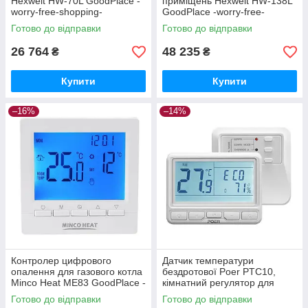
Hexwelt HW-70L GoodPlace -
приміщень Hexwelt HW-138L
worry-free-shopping-
GoodPlace -worry-free-
shopping-
Готово до відправки
Готово до відправки
26 764
48 235
₴
₴
Купити
Купити
–16%
–14%
Контролер цифрового
Датчик температури
опалення для газового котла
бездротової Poer PTC10,
Minco Heat ME83 GoodPlace -
кімнатний регулятор для
worry-free-shopping-
котла GoodPlace -worry-free-
Готово до відправки
Готово до відправки
shopping-