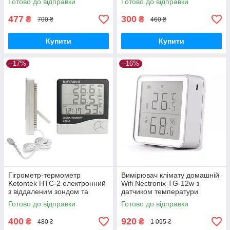
Готово до відправки
Готово до відправки
shopping-
дефект) GoodPlace
477
300
₴
₴
700 ₴
460 ₴
Купити
Купити
–17%
–16%
Гігрометр-термометр
Вимірювач клімату домашній
Ketontek НТС-2 електронний
Wifi Nectronix TG-12w з
з віддаленим зондом та
датчиком температури
функцією часу GoodPlace -
вологості та Tuya GoodPlace -
Готово до відправки
Готово до відправки
worry-free-shopping-
worry-free-shopping-
400
920
₴
₴
480 ₴
1 095 ₴