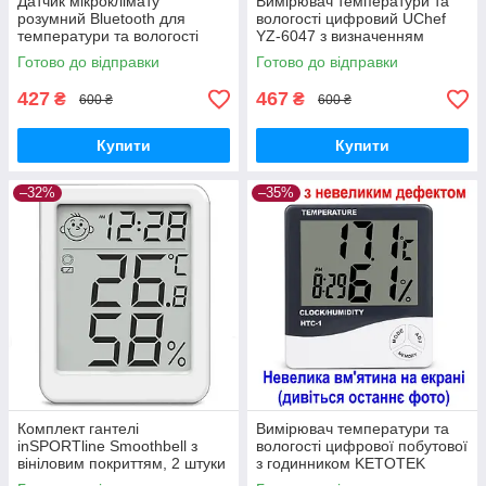
Датчик мікроклімату
Вимірювач температури та
розумний Bluetooth для
вологості цифровий UChef
температури та вологості
YZ-6047 з визначенням
домашній UChef YZ-6045b
комфорту в приміщенні
Готово до відправки
Готово до відправки
GoodPlace -worry-free-
GoodPlace -worry-free-
shopping-
shopping-
427
467
₴
₴
600 ₴
600 ₴
Купити
Купити
–32%
–35%
Комплект гантелі
Вимірювач температури та
inSPORTline Smoothbell з
вологості цифрової побутової
вініловим покриттям, 2 штуки
з годинником KETOTEK
по 3 кг GoodPlace -worry-free-
НТС-1 (знижена в ціні,