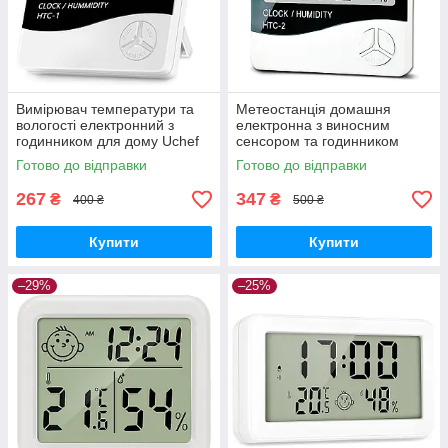
Вимірювач температури та
Метеостанція домашня
вологості електронний з
електронна з виносним
годинником для дому Uchef
сенсором та годинником
HTC-1 GoodPlace -worry-free-
Uchef HTC-2, версія 2
Готово до відправки
Готово до відправки
shopping-
GoodPlace -worry-free-
shopping-
267
347
₴
₴
400 ₴
500 ₴
Купити
Купити
–29%
–25%