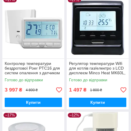
Контролер температури
Регулятор температури Wifi
бездротової Poer PTC16 для
для котлів газ/електро з LCD
систем опалення з датчиком
дисплеєм Minco Heat MK60L,
теплої підлоги GoodPlace -
чорний GoodPlace -worry-
Готово до відправки
Готово до відправки
worry-free-shopping-
free-shopping-
3 997
1 497
₴
₴
4 800 ₴
1 800 ₴
Купити
Купити
–17%
–12%