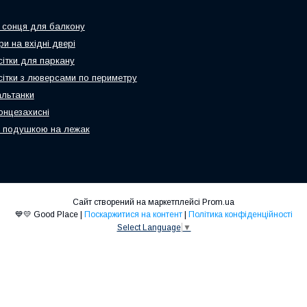
 сонця для балкону
и на вхідні двері
сітки для паркану
 сітки з люверсами по периметру
альтанки
онцезахисні
 подушкою на лежак
Сайт створений на маркетплейсі
Prom.ua
💙💛 Good Place |
Поскаржитися на контент
|
Політика конфіденційності
Select Language
▼