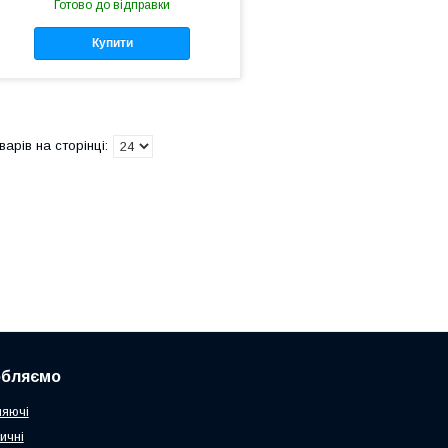
Готово до відправки
Купити
обляємо
няючі
ичні