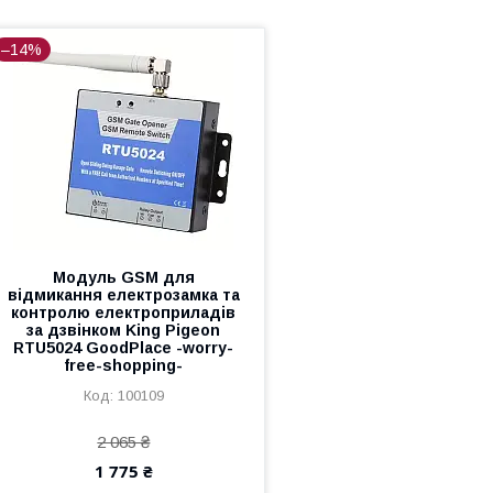
–14%
Модуль GSM для
відмикання електрозамка та
контролю електроприладів
за дзвінком King Pigeon
RTU5024 GoodPlace -worry-
free-shopping-
100109
2 065 ₴
1 775 ₴