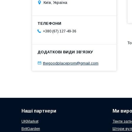
Київ, Україна
+380 (67) 127-49-36
thegoodplaceprom@gmail.com
Наші партнери
Ми вир
UKMarket
Тенти заті
BritGarden
Штори вул