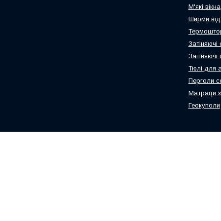
М'які вікна
Ширми від
Термоштор
Затіняючі 
Затіняючі
Тюлі для 
Перголи с
Матраци з
Геокуполи