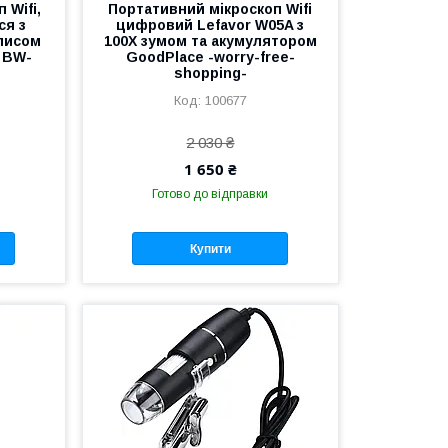
 Wifi,
Портативний мікроскоп Wifi
ся з
цифровий Lefavor W05A з
писом
100X зумом та акумулятором
 BW-
GoodPlace -worry-free-
shopping-
100677
2 030 ₴
1 650 ₴
Готово до відправки
Купити