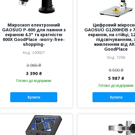
Мікроскоп електронний
Цифровий мікроск
GAOSUO P-600 для паяння з
GAOSUO G1200HDB з 7
екраном 4.3" та кратністю
екраном, на стійці, 1
600X GoodPlace -worry-free-
підсвічуванням, 
shopping-
живленням від А
GoodPlace
100027
7268
3 960 ₴
6 500 ₴
3 390 ₴
5 987 ₴
Готово до відправки
Готово до відправки
Купити
Купити