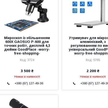
Мікроскоп із збільшенням
Утримувач для мікро
600X GAOSUO P-600 для
алюмінієвий, з
точних робіт, дисплей 4,3
регулюванням по вис
дюйми GoodPlace -worry-
універсальний GoodPl
free-shopping-
worry-free-shoppin
3724
5765
3 500 ₴
2 200 ₴
Немає в наявності
Немає в наявності
+380 (67) 127-49-36
+380 (67) 127-49-3