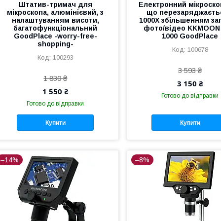
Штатив-тримач для
Електронний мікроскоп
мікроскопа, алюмінієвий, з
що перезаряджаєть
налаштуванням висоти,
1000Х збільшенням за
багатофункціональний
фото/відео KKMOON
GoodPlace -worry-free-
1000 GoodPlace
shopping-
100678
100293
3 593 ₴
1 830 ₴
3 150 ₴
1 550 ₴
Готово до відправки
Готово до відправки
Купити
Купити
–14%
–8%