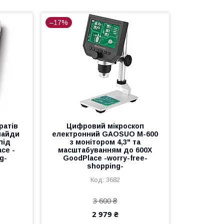
–17%
ратів
Цифровий мікроскоп
слайди
електронний GAOSUO M-600
під
з монітором 4,3" та
ce -
масштабуванням до 600X
g-
GoodPlace -worry-free-
shopping-
3682
3 600 ₴
2 979 ₴