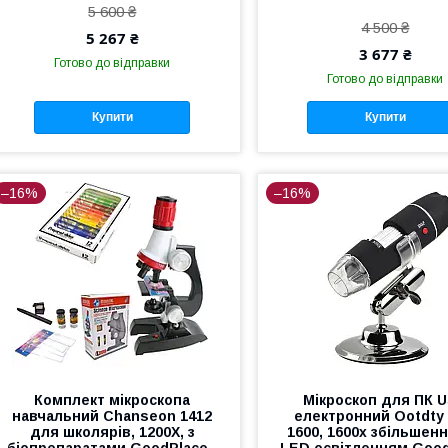
5 600 ₴
4 500 ₴
5 267 ₴
3 677 ₴
Готово до відправки
Готово до відправки
Купити
Купити
–16%
–16%
Комплект мікроскопа
Мікроскоп для ПК 
навчальний Chanseon 1412
електронний Ootdty
для школярів, 1200Х, з
1600, 1600x збільшення
біопрепаратами GoodPlace -
LED освітленням Goo