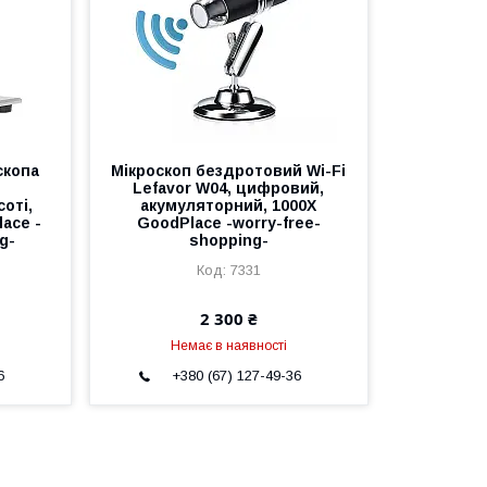
скопа
Мікроскоп бездротовий Wi-Fi
Lefavor W04, цифровий,
оті,
акумуляторний, 1000X
ace -
GoodPlace -worry-free-
g-
shopping-
7331
2 300 ₴
Немає в наявності
6
+380 (67) 127-49-36