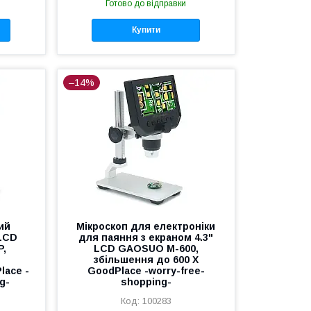
Готово до відправки
Купити
–14%
ий
Мікроскоп для електроніки
 LCD
для паяння з екраном 4.3"
P,
LCD GAOSUO M-600,
збільшення до 600 X
lace -
GoodPlace -worry-free-
g-
shopping-
100283