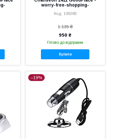
ng-
worry-free-shopping-
100285
1 135 ₴
950 ₴
Готово до відправки
Купити
–19%