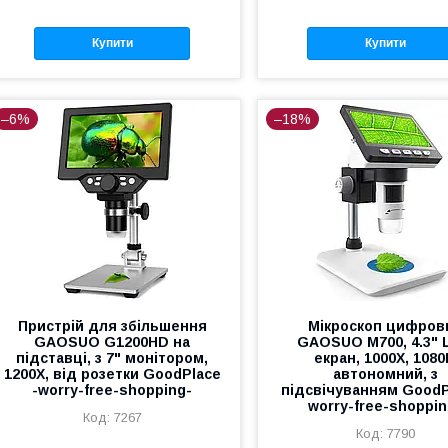
Купити
Купити
–6%
–18%
Пристрій для збільшення
Мікроскоп цифров
GAOSUO G1200HD на
GAOSUO M700, 4.3"
підставці, з 7" монітором,
екран, 1000X, 1080
1200X, від розетки GoodPlace
автономний, з
-worry-free-shopping-
підсвічуванням GoodP
worry-free-shoppin
7267
7790