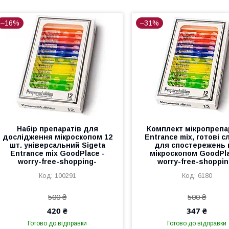
–16%
–31%
Набір препаратів для
Комплект мікропрепа
дослідження мікроскопом 12
Entrance mix, готові 
шт. універсальний Sigeta
для спостережень 
Entrance mix GoodPlace -
мікроскопом GoodPla
worry-free-shopping-
worry-free-shoppin
100291
6180
500 ₴
500 ₴
420 ₴
347 ₴
Готово до відправки
Готово до відправки