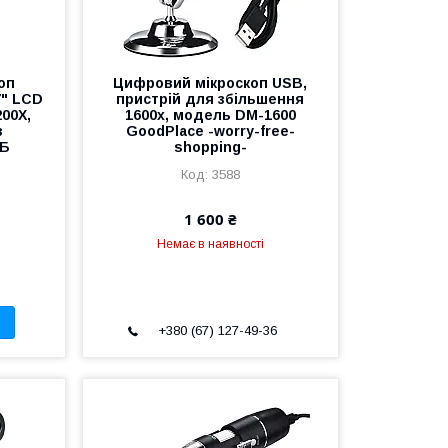
оп
Цифровий мікроскоп USB,
" LCD
пристрій для збільшення
200X,
1600x, модель DM-1600
з
GoodPlace -worry-free-
КБ
shopping-
3588
1 600 ₴
Немає в наявності
+380 (67) 127-49-36