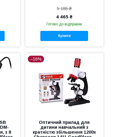
5 185 ₴
4 465 ₴
Готово до відправки
Купити
–16%
USB
Оптичний прилад для
 DM-
дитини навчальний з
, з 8
кратністю збільшення 1200x
dPlace
Chanseon 1411 GoodPlace -