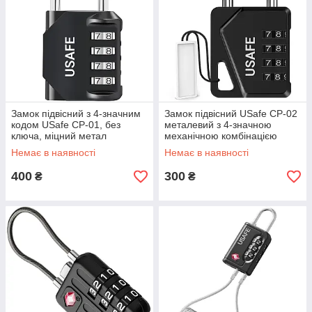
Замок підвісний з 4-значним
Замок підвісний USafe CP-02
кодом USafe CP-01, без
металевий з 4-значною
ключа, міцний метал
механічною комбінацією
GoodPlace -worry-free-
GoodPlace -worry-free-
Немає в наявності
Немає в наявності
shopping-
shopping-
400
300
₴
₴