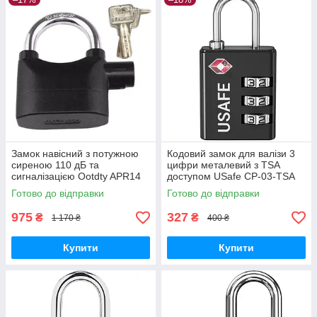
Замок навісний з потужною
Кодовий замок для валізи 3
сиреною 110 дБ та
цифри металевий з TSA
сигналізацією Ootdty APR14
доступом USafe CP-03-TSA
для захисту GoodPlace -
GoodPlace -worry-free-
Готово до відправки
Готово до відправки
worry-free-shopping-
shopping-
975
327
₴
₴
1 170 ₴
400 ₴
Купити
Купити