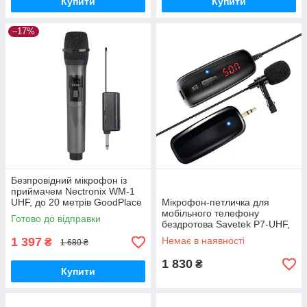
Купити
Купити
–17%
Безпровідний мікрофон із
приймачем Nectronix WM-1
UHF, до 20 метрів GoodPlace
Мікрофон-петличка для
-worry-free-shopping-
мобільного телефону
Готово до відправки
бездротова Savetek P7-UHF,
до 50 метрів GoodPlace -
1 397
Немає в наявності
₴
1 680 ₴
worry-free-shopping-
1 830
₴
Купити