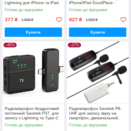
Lightning для iPhone та iPad,
iPhone/iPad GoodPlace -
2.4 ГГц, 15 м GoodPlace -
worry-free-shopping-
Готово до відправки
Готово до відправки
worry-free-shopping-
377
827
₴
₴
1 000 ₴
1 500 ₴
Купити
Купити
–45%
–17%
Радіомікрофон бездротовий
Радіомікрофон Savetek P8-
петличний Savetek P37, для
UHF для запису звуку на
запису з Lightning та Type-C
смартфон, двоканальний,
(iPhone/Android) GoodPlace -
дальність 50м GoodPlace -
Готово до відправки
Готово до відправки
worry-free-shopping-
worry-free-shopping-