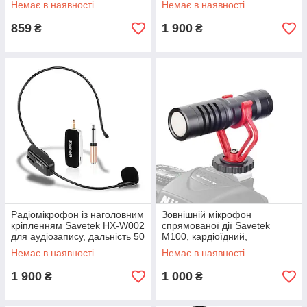
Немає в наявності
Немає в наявності
GoodPlace -worry-free-
worry-free-shopping-
shopping-
859
1 900
₴
₴
Радіомікрофон із наголовним
Зовнішній мікрофон
кріпленням Savetek HX-W002
спрямованої дії Savetek
для аудіозапису, дальність 50
М100, кардіоїдний,
м GoodPlace -worry-free-
вітрозахисний GoodPlace -
Немає в наявності
Немає в наявності
shopping-
worry-free-shopping-
1 900
1 000
₴
₴