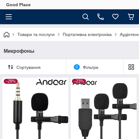
Good Place
Товари та послуги
Портативна електроніка
Аудіотехн
Микрофоны
Сортування
0
Фільтри
–29%
–23%