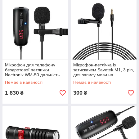
Мікрофон для телефону
Мікрофон-петлічка із
бездротової петлички
затискачем Savetek M1, 3 pin,
Nectronix WM-50 дальність
для запису мови на
зв'язку до 50 метрів
диктофон та комп'ютер
Немає в наявності
Немає в наявності
GoodPlace -worry-free-
GoodPlace -worry-free-
shopping-
shopping-
1 830
300
₴
₴