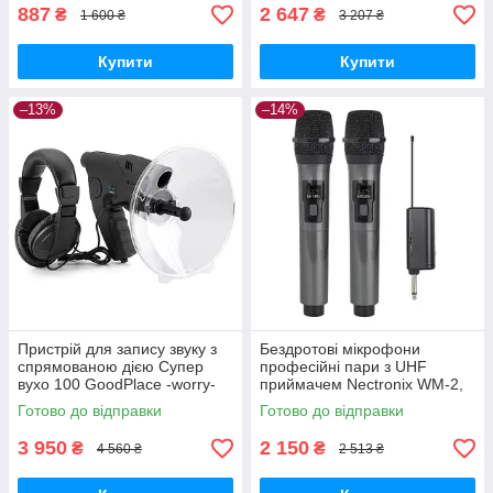
887
2 647
₴
₴
1 600 ₴
3 207 ₴
Купити
Купити
–13%
–14%
Пристрій для запису звуку з
Бездротові мікрофони
спрямованою дією Супер
професійні пари з UHF
вухо 100 GoodPlace -worry-
приймачем Nectronix WM-2,
free-shopping-
радіус до 20 м GoodPlace -
Готово до відправки
Готово до відправки
worry-free-shopping-
3 950
2 150
₴
₴
4 560 ₴
2 513 ₴