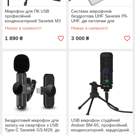
Мікрофон для ПК USB
Система мікрофонів
професійний
бездротова UHF Savetek P8-
конденсаторний Savetek M3
UHF, дві петлички для
для студій та ноутбука
смартфона GoodPlace -
Немає в наявності
Немає в наявності
GoodPlace -worry-free-
worry-free-shopping-
shopping-
1 890
3 000
₴
₴
Бездротовий мікрофон для
USB мікрофон студійний
запису на смартфон з USB
Andoer BM-65, професійний,
Type-C Savetek GS-M28, до
конденсаторний, кардіоїдний,
10 метрів, до 5 годин
для подкастів GoodPlace -