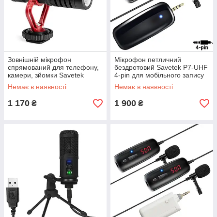
Зовнішній мікрофон
Мікрофон петличний
спрямований для телефону,
бездротовий Savetek P7-UHF
камери, зйомки Savetek
4-pin для мобільного запису
M100, кардіоїдний, з
до 50м GoodPlace -worry-
Немає в наявності
Немає в наявності
вітрозахистом GoodPlace
free-shopping-
1 170
1 900
₴
₴