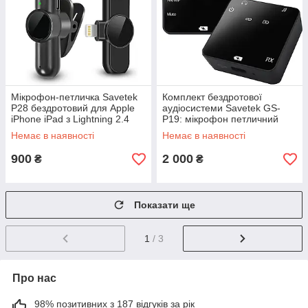
Мікрофон-петличка Savetek
Комплект бездротової
P28 бездротовий для Apple
аудіосистеми Savetek GS-
iPhone iPad з Lightning 2.4
P19: мікрофон петличний
ГГц GoodPlace -worry-free-
для камери, смартфона 2.4
Немає в наявності
Немає в наявності
shopping-
ГГц GoodPlace -worry-free-
shopping-
900
2 000
₴
₴
Показати ще
1
/ 3
Про нас
98% позитивних з 187 відгуків за рік