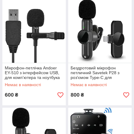
Мікрофон-петлічка Andoer
Бездротовий мікрофон
EY-510 з інтерфейсом USB,
петличний Savetek P28 з
для комп'ютера та ноутбука
роз'ємом Type-C для
GoodPlace -worry-free-
гаджетів, 2.4 ГГц GoodPlace -
Немає в наявності
Немає в наявності
shopping-
worry-free-shopping-
600
800
₴
₴