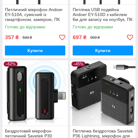
Петличний мікрофон Andoer
Петлічка USB подвійна
EY-510A, сумісний із
Andoer EY-510D з кабелем
смартфоном, камерою, ПК
6м для запису на ноутбук, ПК
GoodPlace -worry-free-
GoodPlace -worry-free-
Готово до відправки
Готово до відправки
shopping-
shopping-
357
697
₴
₴
500 ₴
900 ₴
Купити
Купити
–62%
–45%
Бездротовий мікрофон
Петличка бездротова Savetek
петличний Savetek P30
P36 Lightning, мікрофон для