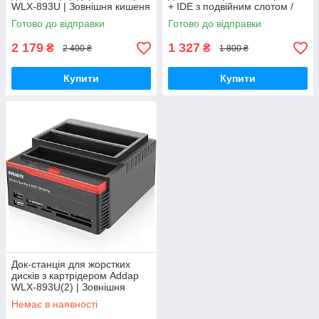
WLX-893U | Зовнішня кишеня
+ IDE з подвійним слотом /
SATA + IDE 2,5"/3,5"
кардридером / USB 2,0
Готово до відправки
Готово до відправки
GoodPlace
GoodPlace
2 179
1 327
₴
₴
2 400 ₴
1 800 ₴
Купити
Купити
Док-станція для жорстких
дисків з картрідером Addap
WLX-893U(2) | Зовнішня
кишеня SATA 2,5"/3,5"
Немає в наявності
GoodPlace -worry-free-