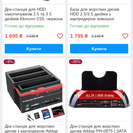
Док-станція для HDD
База для жорстких дисків
накопичувачів 2.5 та 3.5
HDD 2.5/3.5 дюйми з
дюймів Kkmoon C55, червона
картридером зовнішня
GoodPlace -worry-free-
Kkmoon 875 GoodPlace -
Готово до відправки
Готово до відправки
shopping-
worry-free-shopping-
1 695
1 795
₴
₴
2 035 ₴
2 130 ₴
Купити
Купити
–9%
–26%
Док-станція для жорстких
Док-станція для жорстких
дисків з картрідером Addap
дисків Addap PH-0875 | SATA