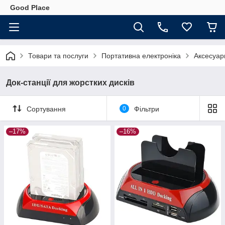
Good Place
Товари та послуги
Портативна електроніка
Аксесуар
Док-станції для жорстких дисків
Сортування
0
Фільтри
–17%
–16%