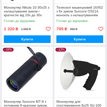
Монокуляр Nikula 10-30x25 з
Телескоп кишеньковий 16X52
налаштуваним зумом і
з 8х зумом Suncore OS214,
кратністю від 10x до 30x
монокль з налаштуванням
GoodPlace -worry-free-
фокусу GoodPlace -worry-
Готово до відправки
Готово до відправки
shopping-
free-shopping-
1 320
795
₴
₴
1 560 ₴
960 ₴
Купити
Купити
–16%
–13%
Монокуляр Suncore MT-8 з
Монокуляр для
потужним 8-кратним зумом,
спостереження 8х25 SU-100