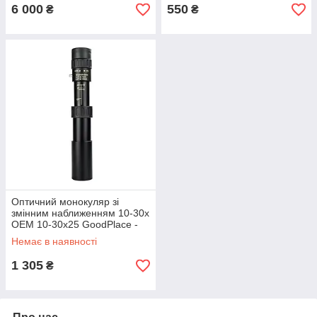
shopping-
6 000
550
₴
₴
Оптичний монокуляр зі
змінним наближенням 10-30x
OEM 10-30x25 GoodPlace -
worry-free-shopping-
Немає в наявності
1 305
₴