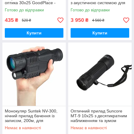
оптика 30х25 GoodPlace -
з акустичною системою для
worry-free-shopping-
пошуку супротивника
Готово до відправки
Готово до відправки
GoodPlace -worry-free-
shopping-
435
3 950
₴
₴
520 ₴
4 560 ₴
Купити
Купити
Монокуляр Suntek NV-300,
Оптичний прилад Suncore
нічний прилад бачення із
MT-9 10х25 з десятикратним
записом, 200м, для
наближенням та зумом
полювання та риболовлі
GoodPlace -worry-free-
Немає в наявності
Немає в наявності
GoodPlace -worry-free-
shopping-