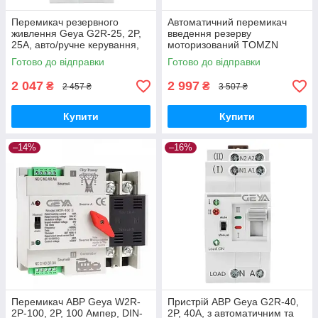
Перемикач резервного
Автоматичний перемикач
живлення Geya G2R-25, 2P,
введення резерву
25А, авто/ручне керування,
моторизований TOMZN
DIN GoodPlace -worry-free-
TOQ3-63/2P, 2 полюси, 63
Готово до відправки
Готово до відправки
shopping-
Ампера GoodPlace -worry-
free-shopping-
2 047
2 997
₴
₴
2 457 ₴
3 507 ₴
Купити
Купити
–14%
–16%
Перемикач АВР Geya W2R-
Пристрій АВР Geya G2R-40,
2P-100, 2P, 100 Ампер, DIN-
2P, 40А, з автоматичним та