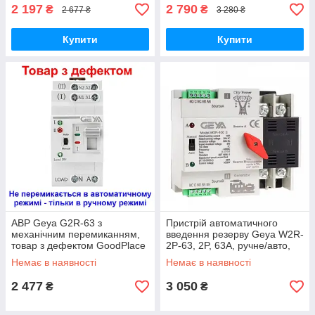
2 197
2 790
₴
₴
2 677 ₴
3 280 ₴
Купити
Купити
АВР Geya G2R-63 з
Пристрій автоматичного
механічним перемиканням,
введення резерву Geya W2R-
товар з дефектом GoodPlace
2P-63, 2P, 63А, ручне/авто,
-worry-free-shopping-
DIN монтаж GoodPlace -
Немає в наявності
Немає в наявності
worry-free-shopping-
2 477
3 050
₴
₴