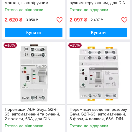
монтаж, з авто/ручним
ручним керуванням, для DIN
режимом GoodPlace -worry-
монтажу GoodPlace -worry-
Готово до відправки
Готово до відправки
free-shopping-
free-shopping-
2 620
2 097
₴
₴
3 050 ₴
2 497 ₴
Купити
Купити
–18%
–15%
Перемикач АВР Geya G2R-
Перемикач введення резерву
63, автоматичний та ручний,
Geya G2R-63, автоматичний,
2 полюси, 63А, для DIN-
3 фази, 4 полюси, 63А, DIN-
рейки GoodPlace -worry-free-
монтаж GoodPlace -worry-
Готово до відправки
Готово до відправки
shopping-
free-shopping-