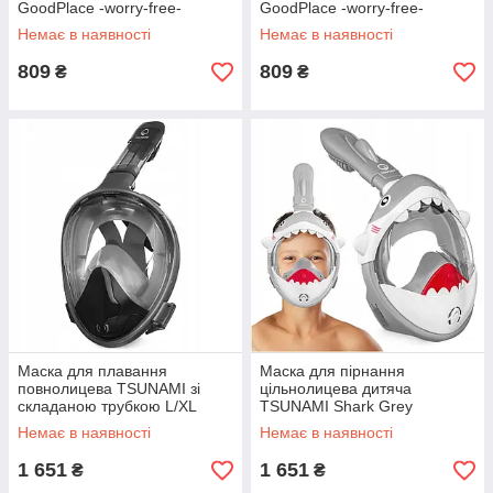
GoodPlace -worry-free-
GoodPlace -worry-free-
shopping-
shopping-
Немає в наявності
Немає в наявності
809
809
₴
₴
Маска для плавання
Маска для пірнання
повнолицева TSUNAMI зі
цільнолицева дитяча
складаною трубкою L/XL
TSUNAMI Shark Grey
сірий GoodPlace -worry-free-
GoodPlace -worry-free-
Немає в наявності
Немає в наявності
shopping-
shopping-
1 651
1 651
₴
₴