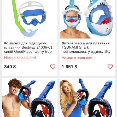
Комплект для підводного
Дитяча маска для плавання
плавання Bestway 24036-01,
TSUNAMI Shark
синій GoodPlace -worry-free-
повнолицьова, у відтінку Sky
shopping-
Blue (P-5907739318237)
Немає в наявності
Немає в наявності
GoodPlace -worry-free-
shopping-
340
1 651
₴
₴