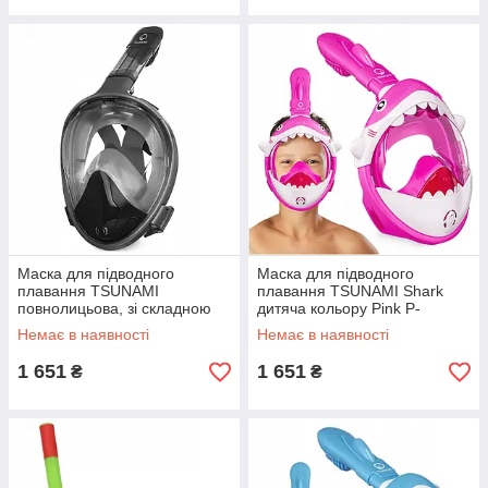
Маска для підводного
Маска для підводного
плавання TSUNAMI
плавання TSUNAMI Shark
повнолицьова, зі складною
дитяча кольору Pink P-
трубкою, розмір S/M, Grey P-
5905973405430 GoodPlace -
Немає в наявності
Немає в наявності
5907739318183 GoodPlace
worry-free-shopping-
1 651
1 651
₴
₴