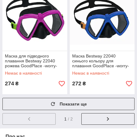
Маска для підводного
Маска Bestway 22040
плавання Bestway 22040
синього кольору для
рожева GoodPlace -worry-
плавання GoodPlace -worry-
free-shopping-
free-shopping-
Немає в наявності
Немає в наявності
274
272
₴
₴
Показати ще
1
/ 2
Про нас