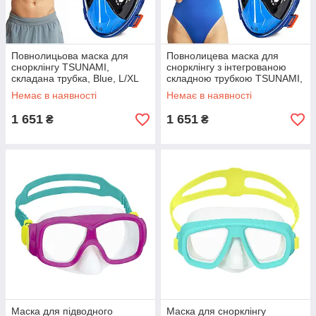
Повнолицьова маска для
Повнолицева маска для
снорклінгу TSUNAMI,
снорклінгу з інтегрованою
складана трубка, Blue, L/XL
складною трубкою TSUNAMI,
P-5905973405461 GoodPlace
синя, розмір S/M, P-
Немає в наявності
Немає в наявності
-worry-free-shopping-
5905973405454 GoodPlace
1 651
1 651
₴
₴
Маска для підводного
Маска для снорклінгу