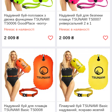
Надувний буй-поплавок з
Надувний буй для безпеки
двома функціями TSUNAMI
плавця TSUNAMI TS0007
TS0006 GoodPlace -worry-
універсальний 2 в 1
free-shopping-
GoodPlace -worry-free-
Немає в наявності
Немає в наявності
shopping-
2 009
2 009
₴
₴
Надувний буй для плавців
Плавучий буй TSUNAMI Basic
TSUNAMI Basic TS0008
надуваний, яскраво-жовтий