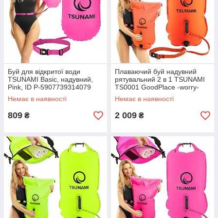
Буй для відкритої води
Плаваючий буй надувний
TSUNAMI Basic, надувний,
рятувальний 2 в 1 TSUNAMI
Pink, ID P-5907739314079
TS0001 GoodPlace -worry-
GoodPlace -worry-free-
free-shopping-
Немає в наявності
Немає в наявності
shopping-
809
2 009
₴
₴