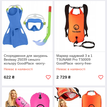
Спорядження для занурень
Маркер надувний 3 в 1
Bestway 25039 синього
TSUNAMI Pro TS0009
кольору GoodPlace -worry-
GoodPlace -worry-free-
free-shopping-
shopping-
Немає в наявності
Немає в наявності
622
2 729
₴
₴