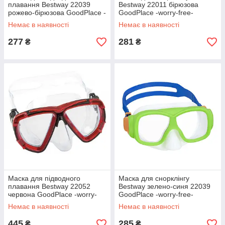
плавання Bestway 22039
Bestway 22011 бірюзова
рожево-бірюзова GoodPlace -
GoodPlace -worry-free-
worry-free-shopping-
shopping-
Немає в наявності
Немає в наявності
277
281
₴
₴
Маска для підводного
Маска для снорклінгу
плавання Bestway 22052
Bestway зелено-синя 22039
червона GoodPlace -worry-
GoodPlace -worry-free-
free-shopping-
shopping-
Немає в наявності
Немає в наявності
445
285
₴
₴