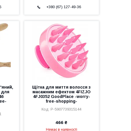
6
+380 (67) 127-49-36
'яний,
Щітка для миття волосся з
 для
масажним ефектом 4FIZJO
46
4FJ0352 GoodPlace -worry-
ee-
free-shopping-
P-5907739315144
1
466 ₴
Немає в наявності