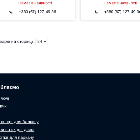
Немає в наявності
Немає в наявності
+380 (67) 127-49-36
+380 (67) 127-49-3
обляємо
няючі
ичні
 сонця для балкону
и на вхідні двері
сітки для паркану