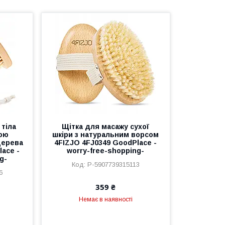
 тіла
Щітка для масажу сухої
ною
шкіри з натуральним ворсом
дерева
4FIZJO 4FJ0349 GoodPlace -
lace -
worry-free-shopping-
g-
P-5907739315113
6
359 ₴
Немає в наявності