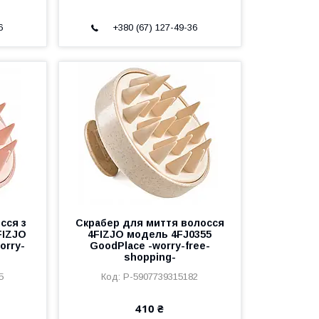
6
+380 (67) 127-49-36
сся з
Скрабер для миття волосся
FIZJO
4FIZJO модель 4FJ0355
orry-
GoodPlace -worry-free-
shopping-
5
P-5907739315182
410 ₴