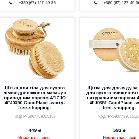
+380 (67) 127-49-36
+380 (67) 127-49-3
Щітка для тіла для сухого
Щітка для догляду за
лімфодренажного масажу з
для сухого очищення ш
природним ворсом 4FIZJO
натуральним ворсом 
4FJ0350 GoodPlace -worry-
4FJ0351 GoodPlace -w
free-shopping-
free-shopping-
P-5907739315137
P-590773931512
449 ₴
592 ₴
Немає в наявності
Немає в наявності