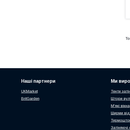
Наші партнери
Ми вир
UKMarket
Тенти заті
BritGarden
Штори вул
М'які вікна
Ширми від
Термоштор
Затіняючі 