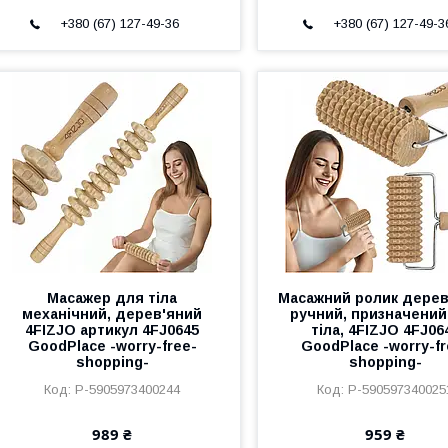
+380 (67) 127-49-36
+380 (67) 127-49-3
Масажер для тіла
Масажний ролик дерев
механічний, дерев'яний
ручний, призначений
4FIZJO артикул 4FJ0645
тіла, 4FIZJO 4FJ06
GoodPlace -worry-free-
GoodPlace -worry-fr
shopping-
shopping-
P-5905973400244
P-590597340025
989 ₴
959 ₴