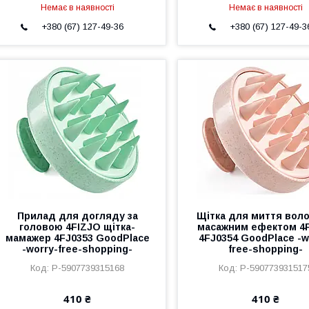
Немає в наявності
Немає в наявності
+380 (67) 127-49-36
+380 (67) 127-49-3
Прилад для догляду за
Щітка для миття воло
головою 4FIZJO щітка-
масажним ефектом 4
мамажер 4FJ0353 GoodPlace
4FJ0354 GoodPlace -w
-worry-free-shopping-
free-shopping-
P-5907739315168
P-590773931517
410 ₴
410 ₴