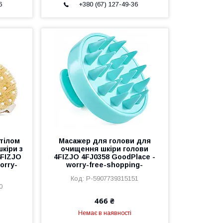
6
+380 (67) 127-49-36
 тілом
Масажер для голови для
кіри з
очищення шкіри голови
4FIZJO
4FIZJO 4FJ0358 GoodPlace -
orry-
worry-free-shopping-
P-5907739315151
0
466 ₴
Немає в наявності