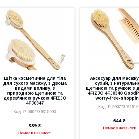
Щітка косметична для тіла
Аксесуар для масажу
для сухого масажу, з двома
сухий, з натураль
видами впливу, з
щетиною та ручкою з 
природною щетиною та
4FIZJO 4FJ0348 GoodP
дерев'яною ручкою 4FIZJO
worry-free-shoppin
4FJ0347
P-590773931510
P-5907739315090
644 ₴
389 ₴
Немає в наявності
Немає в наявності