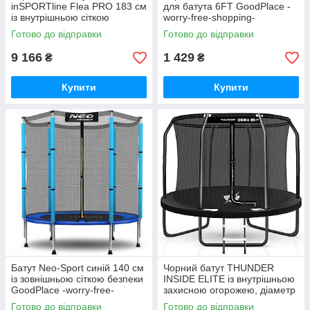
inSPORTline Flea PRO 183 см
для батута 6FT GoodPlace -
із внутрішньою сіткою
worry-free-shopping-
чорного кольору GoodPlace -
Готово до відправки
Готово до відправки
worry-free-shopping-
9 166
1 429
₴
₴
Купити
Купити
Батут Neo-Sport синій 140 см
Чорний батут THUNDER
із зовнішньою сіткою безпеки
INSIDE ELITE із внутрішньою
GoodPlace -worry-free-
захисною огорожею, діаметр
shopping-
183 см GoodPlace -worry-
Готово до відправки
Готово до відправки