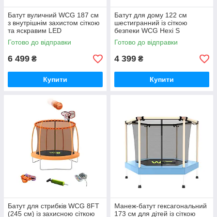
Батут вуличний WCG 187 см
Батут для дому 122 см
з внутрішнім захистом сіткою
шестигранний із сіткою
та яскравим LED
безпеки WCG Hexi S
підсвічуванням 6FT
GoodPlace -worry-free-
Готово до відправки
Готово до відправки
GoodPlace -worry-free-
shopping-
shopping-
6 499
4 399
₴
₴
Купити
Купити
Батут для стрибків WCG 8FT
Манеж-батут гексагональний
(245 см) із захисною сіткою
173 см для дітей із сіткою