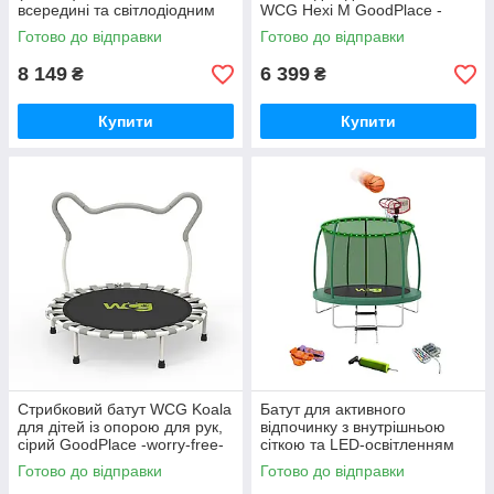
всередині та світлодіодним
WCG Hexi M GoodPlace -
підсвічуванням GoodPlace -
worry-free-shopping-
Готово до відправки
Готово до відправки
worry-free-shopping-
8 149
6 399
₴
₴
Купити
Купити
Стрибковий батут WCG Koala
Батут для активного
для дітей із опорою для рук,
відпочинку з внутрішньою
сірий GoodPlace -worry-free-
сіткою та LED-освітленням
shopping-
WCG 305 см (10FT)
Готово до відправки
Готово до відправки
GoodPlace -worry-free-