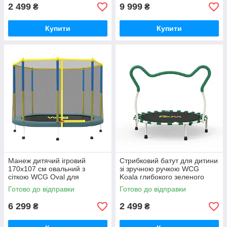
shopping-
2 499
9 999
₴
₴
Купити
Купити
Манеж дитячий ігровий
Стрибковий батут для дитини
170x107 см овальний з
зі зручною ручкою WCG
сіткою WCG Oval для
Koala глибокого зеленого
стрибків GoodPlace -worry-
кольору GoodPlace -worry-
Готово до відправки
Готово до відправки
free-shopping-
free-shopping-
6 299
2 499
₴
₴