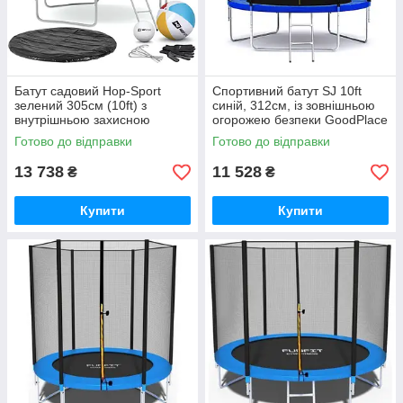
Батут садовий Hop-Sport
Спортивний батут SJ 10ft
зелений 305см (10ft) з
синій, 312см, із зовнішньою
внутрішньою захисною
огорожею безпеки GoodPlace
огорожею GoodPlace -worry-
-worry-free-shopping-
Готово до відправки
Готово до відправки
free-shopping-
13 738
11 528
₴
₴
Купити
Купити