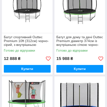
Батут спортивний Outtec
Батут для дому та дачі Outtec
Premium 10ft (312см) чорно-
Premium діаметр 374см із
сірий, з внутрішньою
внутрішньою сіткою чорно-
захисною огорожею
зелений GoodPlace -worry-
Готово до відправки
Готово до відправки
GoodPlace -worry-free-
free-shopping-
shopping-
12 888
15 988
₴
₴
Купити
Купити