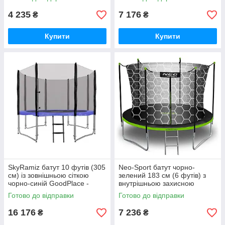
free-shopping-
4 235
7 176
₴
₴
Купити
Купити
SkyRamiz батут 10 футів (305
Neo-Sport батут чорно-
см) із зовнішньою сіткою
зелений 183 см (6 футів) з
чорно-синій GoodPlace -
внутрішньою захисною
worry-free-shopping-
огорожею GoodPlace -worry-
Готово до відправки
Готово до відправки
free-shopping-
16 176
7 236
₴
₴