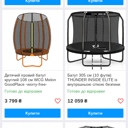
Купити
Купити
Дитячий ігровий батут
Батут 305 см (10 футів)
круглий 108 см WCG Melon
THUNDER INSIDE ELITE із
GoodPlace -worry-free-
внутрішньою сіткою безпеки
shopping-
чорний GoodPlace -worry-
Готово до відправки
Готово до відправки
free-shopping-
3 799
12 059
₴
₴
Купити
Купити