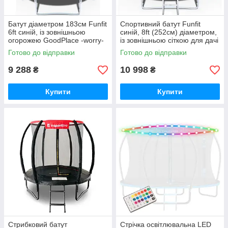
Батут діаметром 183см Funfit
Спортивний батут Funfit
6ft синій, із зовнішньою
синій, 8ft (252см) діаметром,
огорожею GoodPlace -worry-
із зовнішньою сіткою для дачі
free-shopping-
GoodPlace -worry-free-
Готово до відправки
Готово до відправки
shopping-
9 288
10 998
₴
₴
Купити
Купити
Стрибковий батут
Стрічка освітлювальна LED