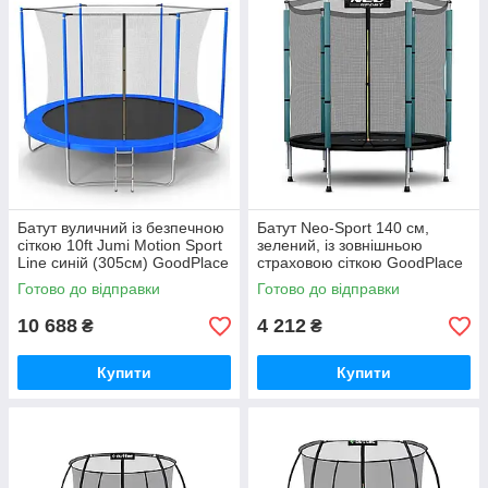
Батут вуличний із безпечною
Батут Neo-Sport 140 см,
сіткою 10ft Jumi Motion Sport
зелений, із зовнішньою
Line синій (305см) GoodPlace
страховою сіткою GoodPlace
-worry-free-shopping-
-worry-free-shopping-
Готово до відправки
Готово до відправки
10 688
4 212
₴
₴
Купити
Купити