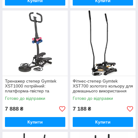
Купити
Купити
Тренажер степер Gymtek
Фітнес-степер Gymtek
XST1000 потрійний:
XST700 золотого кольору для
платформа-твістер та
домашнього використання
комплект гантелей
GoodPlace -worry-free-
Готово до відправки
Готово до відправки
GoodPlace -worry-free-
shopping-
shopping-
7 888
7 188
₴
₴
Купити
Купити