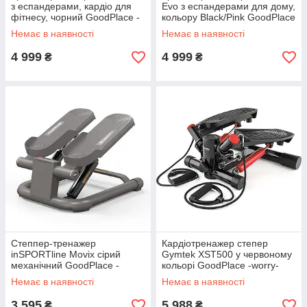
з еспандерами, кардіо для
Evo з еспандерами для дому,
фітнесу, чорний GoodPlace -
кольору Black/Pink GoodPlace
worry-free-shopping-
-worry-free-shopping-
Немає в наявності
Немає в наявності
4 999
4 999
₴
₴
Степпер-тренажер
Кардіотренажер степер
inSPORTline Movix сірий
Gymtek XST500 у червоному
механічний GoodPlace -
кольорі GoodPlace -worry-
worry-free-shopping-
free-shopping-
Немає в наявності
Немає в наявності
3 595
5 988
₴
₴