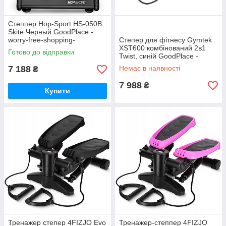
Степпер Hop-Sport HS-050B
Skite Черный GoodPlace -
worry-free-shopping-
Степер для фітнесу Gymtek
XST600 комбінований 2в1
Готово до відправки
Twist, синій GoodPlace -
worry-free-shopping-
7 188
Немає в наявності
₴
7 988
₴
Купити
Тренажер степер 4FIZJO Evo
Тренажер-степпер 4FIZJO