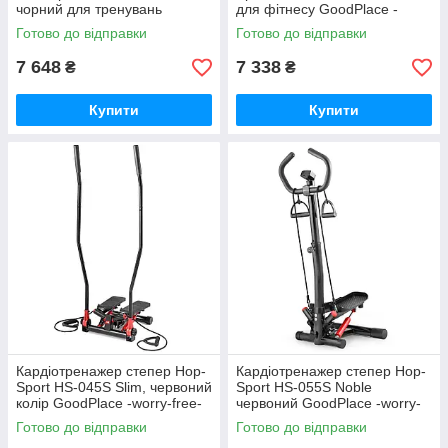
чорний для тренувань
для фітнесу GoodPlace -
GoodPlace -worry-free-
worry-free-shopping-
Готово до відправки
Готово до відправки
shopping-
7 648
7 338
₴
₴
Купити
Купити
Кардіотренажер степер Hop-
Кардіотренажер степер Hop-
Sport HS-045S Slim, червоний
Sport HS-055S Noble
колір GoodPlace -worry-free-
червоний GoodPlace -worry-
shopping-
free-shopping-
Готово до відправки
Готово до відправки