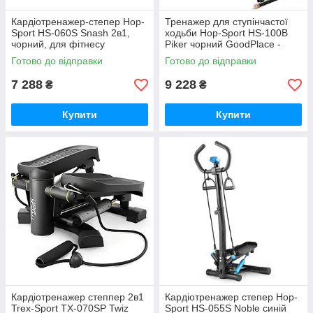
Кардіотренажер-степер Hop-
Тренажер для ступінчастої
Sport HS-060S Snash 2в1,
ходьби Hop-Sport HS-100B
чорний, для фітнесу
Piker чорний GoodPlace -
GoodPlace -worry-free-
worry-free-shopping-
Готово до відправки
Готово до відправки
shopping-
7 288
9 228
₴
₴
Купити
Купити
Кардіотренажер степпер 2в1
Кардіотренажер степер Hop-
Trex-Sport TX-070SP Twiz
Sport HS-055S Noble синій