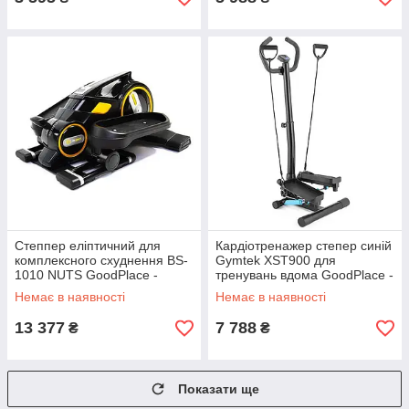
Степпер еліптичний для
Кардіотренажер степер синій
комплексного схуднення BS-
Gymtek XST900 для
1010 NUTS GoodPlace -
тренувань вдома GoodPlace -
worry-free-shopping-
worry-free-shopping-
Немає в наявності
Немає в наявності
13 377
7 788
₴
₴
Показати ще