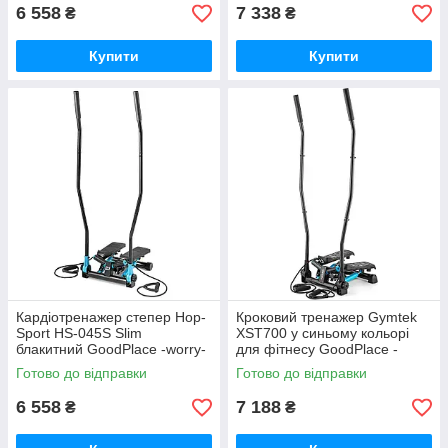
6 558
7 338
₴
₴
Купити
Купити
Кардіотренажер степер Hop-
Кроковий тренажер Gymtek
Sport HS-045S Slim
XST700 у синьому кольорі
блакитний GoodPlace -worry-
для фітнесу GoodPlace -
free-shopping-
worry-free-shopping-
Готово до відправки
Готово до відправки
6 558
7 188
₴
₴