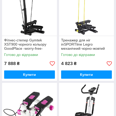
Фітнес-степер Gymtek
Тренажер для ніг
XST900 чорного кольору
inSPORTline Legro
GoodPlace -worry-free-
механічний чорно-жовтий
shopping-
GoodPlace -worry-free-
Готово до відправки
Готово до відправки
shopping-
7 888
4 823
₴
₴
Купити
Купити