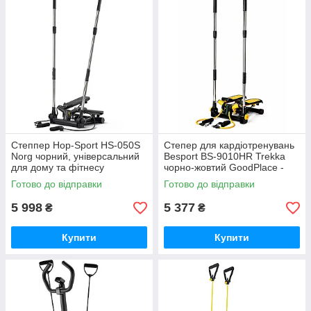
Степпер Hop-Sport HS-050S
Степер для кардіотренувань
Norg чорний, універсальний
Besport BS-9010HR Trekka
для дому та фітнесу
чорно-жовтий GoodPlace -
GoodPlace -worry-free-
worry-free-shopping-
Готово до відправки
Готово до відправки
shopping-
5 998
5 377
₴
₴
Купити
Купити