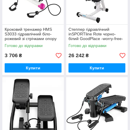
Кроковий тренажер HMS
Степпер гідравлічний
S3033 гідравлічний біло-
inSPORTline Rote чорно-
рожевий зі стрічками опору
білий GoodPlace -worry-free-
GoodPlace -worry-free-
shopping-
Готово до відправки
Готово до відправки
shopping-
3 706
26 242
₴
₴
Купити
Купити