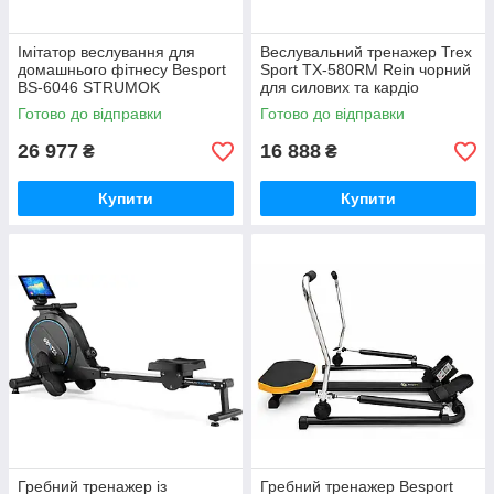
Імітатор веслування для
Веслувальний тренажер Trex
домашнього фітнесу Besport
Sport TX-580RM Rein чорний
BS-6046 STRUMOK
для силових та кардіо
GoodPlace -worry-free-
навантажень GoodPlace -
Готово до відправки
Готово до відправки
shopping-
worry-free-shopping-
26 977
16 888
₴
₴
Купити
Купити
Гребний тренажер із
Гребний тренажер Besport