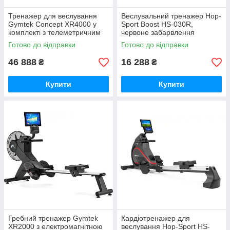
Тренажер для веслування
Веслувальний тренажер Hop-
Gymtek Concept XR4000 у
Sport Boost HS-030R,
комплекті з телеметричним
червоне забарвлення
поясом GoodPlace -worry-
GoodPlace -worry-free-
Готово до відправки
Готово до відправки
free-shopping-
shopping-
46 888
16 288
₴
₴
Купити
Купити
Гребний тренажер Gymtek
Кардіотренажер для
XR2000 з електромагнітною
веслування Hop-Sport HS-