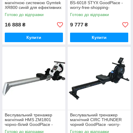
магнітною системою Gymtek
BS-6018 STYX GoodPlace -
XR800 синій для ефективних
worry-free-shopping-
тренувань GoodPlace -worry-
Готово до відправки
Готово до відправки
free-shopping-
16 888
9 777
₴
₴
Купити
Купити
Веслувальний тренажер
Веслувальний тренажер
магнітний HMS ZM1801
магнітний CIRC THUNDER
чорно-білий GoodPlace -
чорний GoodPlace -worry-
worry-free-shopping-
free-shopping-
Готово до відправки
Готово до відправки