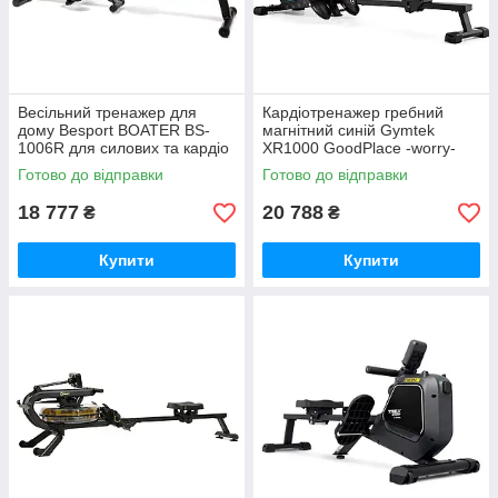
Весільний тренажер для
Кардіотренажер гребний
дому Besport BOATER BS-
магнітний синій Gymtek
1006R для силових та кардіо
XR1000 GoodPlace -worry-
навантажень GoodPlace -
free-shopping-
Готово до відправки
Готово до відправки
worry-free-shopping-
18 777
20 788
₴
₴
Купити
Купити