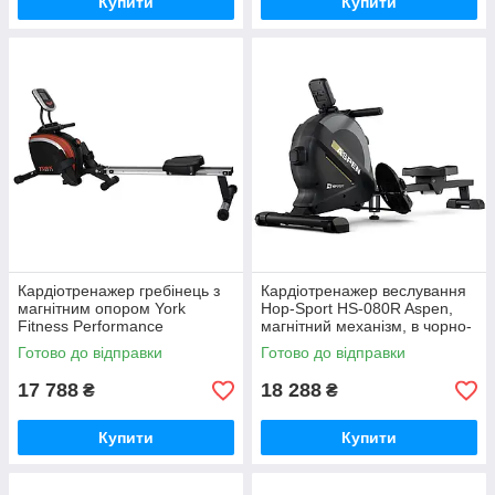
Купити
Купити
Кардіотренажер гребінець з
Кардіотренажер веслування
магнітним опором York
Hop-Sport HS-080R Aspen,
Fitness Performance
магнітний механізм, в чорно-
GoodPlace -worry-free-
золотистому кольорі
Готово до відправки
Готово до відправки
shopping-
GoodPlace -worry-free-
shopping-
17 788
18 288
₴
₴
Купити
Купити