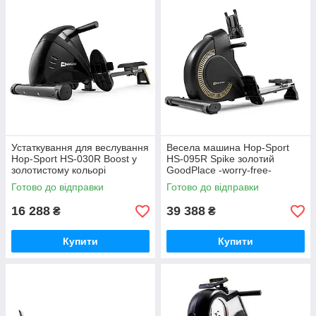
Устаткування для веслування
Весела машина Hop-Sport
Hop-Sport HS-030R Boost у
HS-095R Spike золотий
золотистому кольорі
GoodPlace -worry-free-
GoodPlace -worry-free-
shopping-
Готово до відправки
Готово до відправки
shopping-
16 288
39 388
₴
₴
Купити
Купити