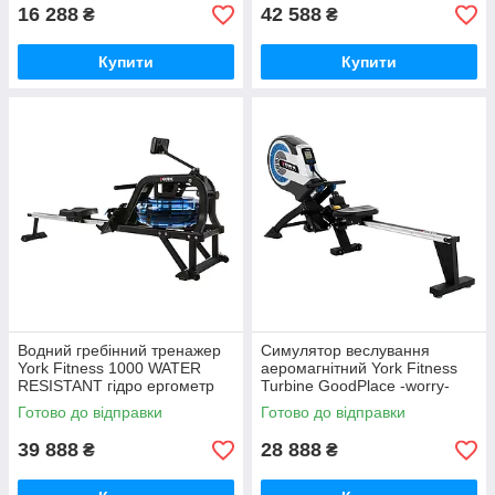
16 288
42 588
₴
₴
Купити
Купити
Водний гребінний тренажер
Симулятор веслування
York Fitness 1000 WATER
аеромагнітний York Fitness
RESISTANT гідро ергометр
Turbine GoodPlace -worry-
для тренувань GoodPlace -
free-shopping-
Готово до відправки
Готово до відправки
worry-free-shopping-
39 888
28 888
₴
₴