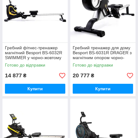
Гребний фітнес-тренажер
Гребний тренажер для дому
магнітний Besport BS-6032R
Besport BS-6031R DRAGER з
SWIMMER у чорно-жовтому
магнітним опором чорно-
кольорі GoodPlace -worry-
жовтий GoodPlace -worry-
Готово до відправки
Готово до відправки
free-shopping-
free-shopping-
14 877
20 777
₴
₴
Купити
Купити