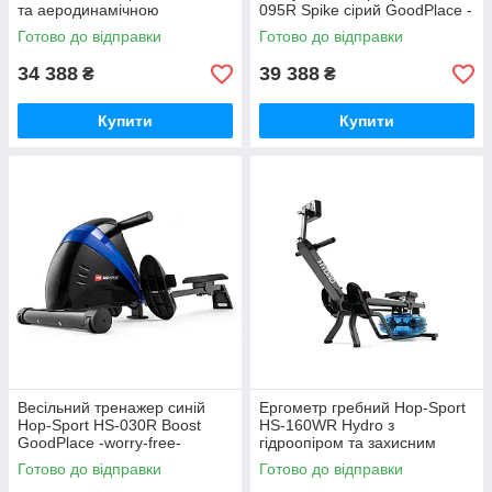
та аеродинамічною
095R Spike сірий GoodPlace -
системою GoodPlace -worry-
worry-free-shopping-
Готово до відправки
Готово до відправки
free-shopping-
34 388
39 388
₴
₴
Купити
Купити
Весільний тренажер синій
Ергометр гребний Hop-Sport
Hop-Sport HS-030R Boost
HS-160WR Hydro з
GoodPlace -worry-free-
гідроопіром та захисним
shopping-
матом GoodPlace -worry-free-
Готово до відправки
Готово до відправки
shopping-