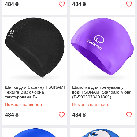
484
484
₴
₴
Шапка для басейну TSUNAMI
Шапочка для тренувань у
Texture Black чорна
воді TSUNAMI Standard Violet
текстурована P-
(P-5905973401869)
5905973401890 GoodPlace -
GoodPlace -worry-free-
Немає в наявності
Немає в наявності
worry-free-shopping-
shopping-
484
484
₴
₴