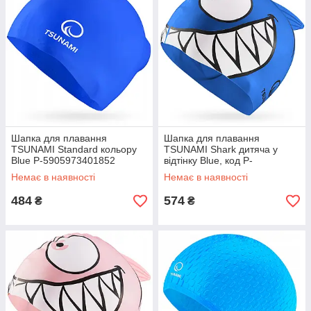
Шапка для плавання
Шапка для плавання
TSUNAMI Standard кольору
TSUNAMI Shark дитяча у
Blue P-5905973401852
відтінку Blue, код P-
GoodPlace -worry-free-
5905973401814 GoodPlace -
Немає в наявності
Немає в наявності
shopping-
worry-free-shopping-
484
574
₴
₴