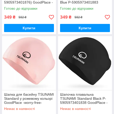
5905973401876) GoodPlace -
Blue P-5905973401883
worry-free-shopping-
GoodPlace -worry-free-
Готово до відправки
Готово до відправки
shopping-
349
349
₴
₴
592 ₴
592 ₴
Купити
Купити
Шапка для басейну TSUNAMI
Шапочка плавальна
Standard у рожевому кольорі
TSUNAMI Standard Black P-
GoodPlace -worry-free-
5905973401838 GoodPlace -
shopping-
worry-free-shopping-
Немає в наявності
Немає в наявності