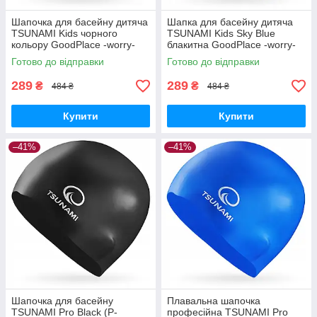
Шапочка для басейну дитяча
Шапка для басейну дитяча
TSUNAMI Kids чорного
TSUNAMI Kids Sky Blue
кольору GoodPlace -worry-
блакитна GoodPlace -worry-
free-shopping-
free-shopping-
Готово до відправки
Готово до відправки
289
289
₴
₴
484 ₴
484 ₴
Купити
Купити
–41%
–41%
Шапочка для басейну
Плавальна шапочка
TSUNAMI Pro Black (P-
професійна TSUNAMI Pro