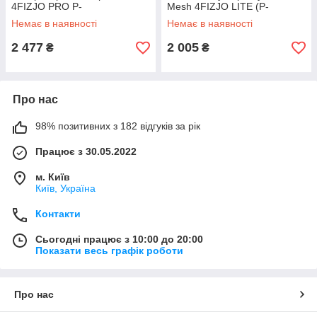
4FIZJO PRO P-
Mesh 4FIZJO LITE (P-
5905973402033 GoodPlace -
5905973402057) GoodPlace -
Немає в наявності
Немає в наявності
worry-free-shopping-
worry-free-shopping-
2 477
2 005
₴
₴
Про нас
98% позитивних з 182 відгуків за рік
Працює з 30.05.2022
м. Київ
Київ, Україна
Контакти
Сьогодні працює з 10:00 до 20:00
Показати весь графік роботи
Про нас