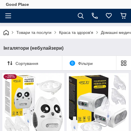
Good Place
Товари та послуги
Краса та здоров'я
Домашні медич
Інгалятори (небулайзери)
Сортування
0
Фільтри
–28%