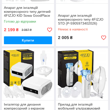
Апарат для інгаляцій
компресорного типу дитячий
4FIZJO KID Sowa GoodPlace
Апарат для інгаляцій
-worry-free-shopping-
компресорного типу 4FIZJO
Готово до відправки
STD (P-5905973402026)
GoodPlace -worry-free-
2 199
Немає в наявності
₴
3 067 ₴
shopping-
2 005
₴
Купити
Інгалятор для дихання
Прилад для інгаляцій
компресорний з екраном
мобільний ультразвуковий