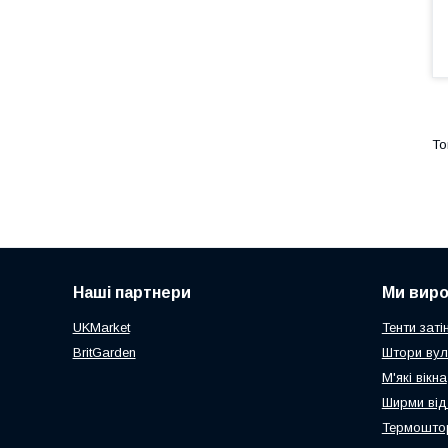
Наші партнери
Ми вир
UKMarket
Тенти заті
BritGarden
Штори вул
М'які вікна
Ширми від
Термоштор