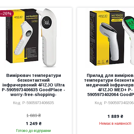
–26%
Вимірювач температури
Прилад для вимірюв
безконтактний
температури безконт
інфрачервоний 4FIZJO Ultra
медичний інфрачерв
P-5905973406635 GoodPlace -
4FIZJO MED+ P-
worry-free-shopping-
5905973402064 GoodP
P-5905973406635
P-590597340206
1 689 ₴
1 889 ₴
1 249 ₴
Немає в наявності
Готово до відправки