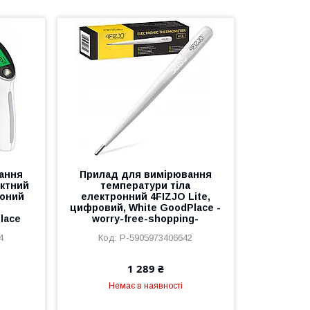
ання
Прилад для вимірювання
актний
температури тіла
оний
електронний 4FIZJO Lite,
цифровий, White GoodPlace -
lace
worry-free-shopping-
4
P-5905973406642
1 289 ₴
Немає в наявності