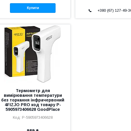
Купити
+380 (67) 127-49-3
Термометр для
вимірювання температури
без торкання інфрачервоний
4FIZJO PRO код товару P-
5905973406628 GoodPlace
P-5905973406628
989 ₴