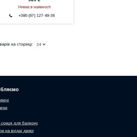
Немає в наявності
+380 (67) 127-49-36
обляємо
няючі
ичні
 сонця для балкону
и на вхідні двері