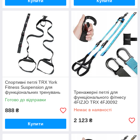
Купити
Купити
Спортивні петлі TRX York
Fitness Suspension для
функціональних тренувань
Тренажерні петлі для
GoodPlace -worry-free-
функціонального фітнесу
Готово до відправки
shopping-
4FIZJO TRX 4FJ0092
GoodPlace -worry-free-
888
Немає в наявності
₴
shopping-
2 123
₴
Купити