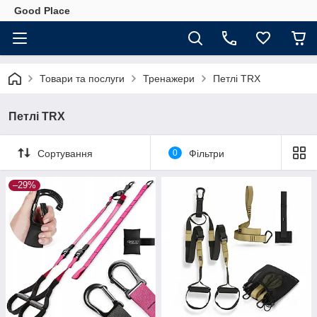
Good Place
Товари та послуги
Тренажери
Петлі TRX
Петлі TRX
Сортування
0
Фільтри
–29%