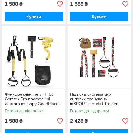
1 588
1 588
₴
₴
Купити
Купити
Функціональні петлі TRX
Підвісна система для
Gymtek Pro професійні
силових тренувань
жовтого кольору GoodPlace -
inSPORTline MultiTrainer,
worry-free-shopping-
камуфляж GoodPlace -worry-
Готово до відправки
Готово до відправки
free-shopping-
1 588
2 428
₴
₴