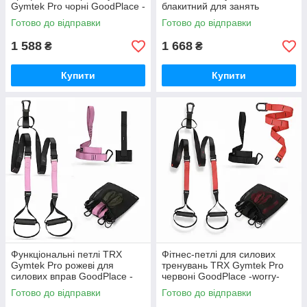
Gymtek Pro чорні GoodPlace -
блакитний для занять
worry-free-shopping-
спортом вдома GoodPlace -
Готово до відправки
Готово до відправки
worry-free-shopping-
1 588
1 668
₴
₴
Купити
Купити
Функціональні петлі TRX
Фітнес-петлі для силових
Gymtek Pro рожеві для
тренувань TRX Gymtek Pro
силових вправ GoodPlace -
червоні GoodPlace -worry-
worry-free-shopping-
free-shopping-
Готово до відправки
Готово до відправки