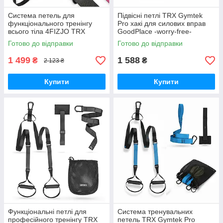
Система петель для
Підвісні петлі TRX Gymtek
функціонального тренінгу
Pro хакі для силових вправ
всього тіла 4FIZJO TRX
GoodPlace -worry-free-
4FJ0266 GoodPlace -worry-
shopping-
Готово до відправки
Готово до відправки
free-shopping-
1 499
1 588
₴
₴
2 123 ₴
Купити
Купити
Функціональні петлі для
Система тренувальних
професійного тренінгу TRX
петель TRX Gymtek Pro