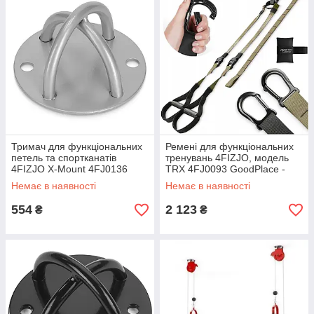
Тримач для функціональних
Ремені для функціональних
петель та спортканатів
тренувань 4FIZJO, модель
4FIZJO X-Mount 4FJ0136
TRX 4FJ0093 GoodPlace -
GoodPlace -worry-free-
worry-free-shopping-
Немає в наявності
Немає в наявності
shopping-
554
2 123
₴
₴