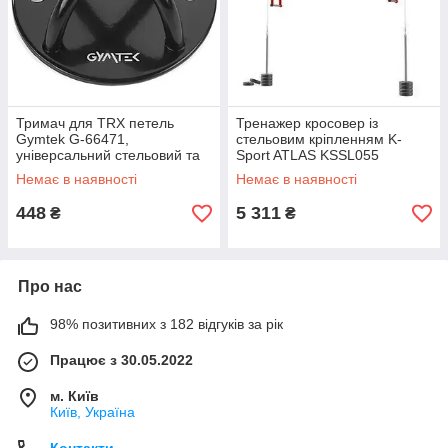
Тримач для TRX петель
Тренажер кросовер із
Gymtek G-66471,
стельовим кріпленням K-
універсальний стельовий та
Sport ATLAS KSSL055
настінний GoodPlace -worry-
GoodPlace -worry-free-
Немає в наявності
Немає в наявності
free-shopping-
shopping-
448
5 311
₴
₴
Про нас
98% позитивних з 182 відгуків за рік
Працює з 30.05.2022
м. Київ
Київ, Україна