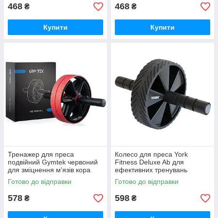
468
468
₴
₴
Купити
Купити
Тренажер для преса
Колесо для преса York
подвійний Gymtek червоний
Fitness Deluxe Ab для
для зміцнення м'язів кора
ефективних тренувань
GoodPlace -worry-free-
GoodPlace -worry-free-
Готово до відправки
Готово до відправки
shopping-
shopping-
578
598
₴
₴