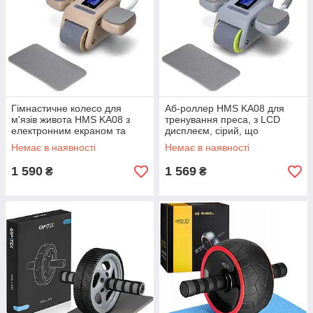
Гімнастичне колесо для
Аб-роллер HMS KA08 для
м'язів живота HMS KA08 з
тренування преса, з LCD
електронним екраном та
дисплеєм, сірий, що
зарядною функцією,
перезаряджається GoodPlace
Немає в наявності
Немає в наявності
коричневе GoodPlace
-worry-free-shopping-
1 590
1 569
₴
₴