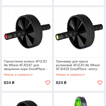
Гімнастичне колесо 4FIZJO
Тренажер для преса
Ab Wheel 4FJ0187 для
роликовий 4FIZJO Ab Wheel
зміцнення кори GoodPlace -
4FJ0428 GoodPlace -worry-
worry-free-shopping-
free-shopping-
Немає в наявності
Немає в наявності
824
824
₴
₴