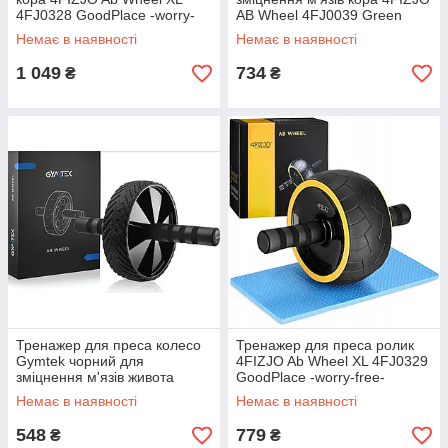
4FJ0328 GoodPlace -worry-
AB Wheel 4FJ0039 Green
free-shopping-
GoodPlace -worry-free-
Немає в наявності
Немає в наявності
shopping-
1 049
734
₴
₴
Тренажер для преса колесо
Тренажер для преса ролик
Gymtek чорний для
4FIZJO Ab Wheel XL 4FJ0329
зміцнення м'язів живота
GoodPlace -worry-free-
GoodPlace -worry-free-
shopping-
Немає в наявності
Немає в наявності
shopping-
548
779
₴
₴