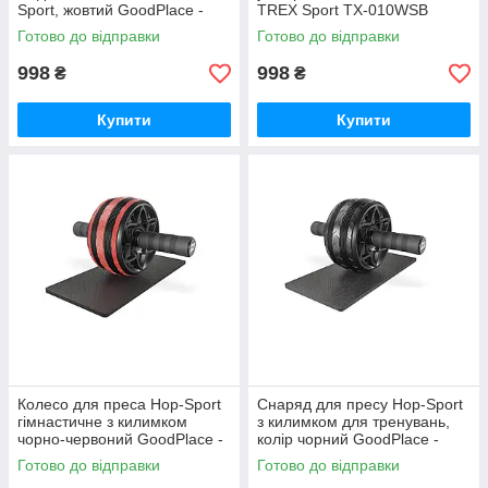
Sport, жовтий GoodPlace -
TREX Sport TX-010WSB
worry-free-shopping-
GoodPlace -worry-free-
Готово до відправки
Готово до відправки
shopping-
998
998
₴
₴
Купити
Купити
Колесо для преса Hop-Sport
Снаряд для пресу Hop-Sport
гімнастичне з килимком
з килимком для тренувань,
чорно-червоний GoodPlace -
колір чорний GoodPlace -
worry-free-shopping-
worry-free-shopping-
Готово до відправки
Готово до відправки