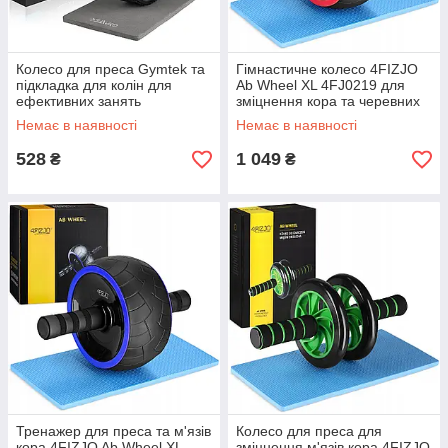
Колесо для преса Gymtek та
Гімнастичне колесо 4FIZJO
підкладка для колін для
Ab Wheel XL 4FJ0219 для
ефективних занять
зміцнення кора та черевних
GoodPlace -worry-free-
м'язів GoodPlace -worry-free-
Немає в наявності
Немає в наявності
shopping-
shopping-
528
1 049
₴
₴
Тренажер для преса та м'язів
Колесо для преса для
кора 4FIZJO Ab Wheel XL
зміцнення м'язів кора 4FIZJO