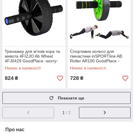
Тренажер для м'язів кора та
Спортивне колесо для
живота 4FIZJO Ab Wheel
гімнастики inSPORTline AB
4FJ0429 GoodPlace -worry-
Roller AR100 GoodPlace -
free-shopping-
worry-free-shopping-
Немає в наявності
Немає в наявності
824
728
₴
₴
Показати ще
1
/ 2
Про нас