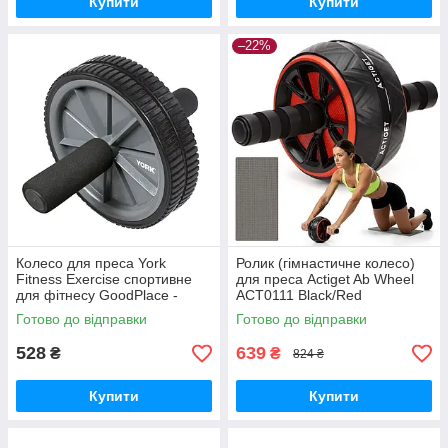
Купити
Купити
–22%
Колесо для преса York
Ролик (гімнастичне колесо)
Fitness Exercise спортивне
для преса Actiget Ab Wheel
для фітнесу GoodPlace -
ACT0111 Black/Red
worry-free-shopping-
GoodPlace -worry-free-
Готово до відправки
Готово до відправки
shopping-
528
639
₴
₴
824 ₴
Купити
Купити