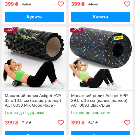
399
399
₴
₴
718 ₴
718 ₴
Купити
Купити
–44%
–27%
Масажний ролик Actiget EVA
Масажний ролик Actiget EPP
33 x 13.5 см (валик, роллер)
29.5 x 15 см (валик, роллер)
ACT0033 Mix GoodPlace -
ACT0093 Black/Blue
worry-free-shopping-
GoodPlace -worry-free-
Готово до відправки
Готово до відправки
shopping-
399
399
₴
₴
718 ₴
548 ₴