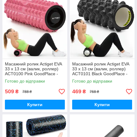
Масажний ролик Actiget EVA
Масажний ролик Actiget EVA
33 x 13 см (валик, роллер)
33 x 13 см (валик, роллер)
ACT0100 Pink GoodPlace -
ACT0101 Black GoodPlace -
worry-free-shopping-
worry-free-shopping-
Готово до відправки
Готово до відправки
509
469
₴
₴
788 ₴
768 ₴
Купити
Купити