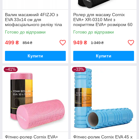
Валик масажний 4FIZJO з
Ролер для масажу Cornix
EVA 33x14 см для
EVA+ XR-0310 Mint з
міофасціального релізу тіла
покриттям EVA+ розміром 60
4FJ0362 GoodPlace -worry-
на 15 см GoodPlace -worry-
Готово до відправки
Готово до відправки
free-shopping-
free-shopping-
499
949
₴
₴
854 ₴
1 349 ₴
Купити
Купити
–41%
–33%
Фітнес-ролер Cornix EVA+
Фітнес-ролик Cornix EVA 45 x