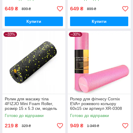
shopping-
shopping-
649
649
₴
₴
899 ₴
899 ₴
Купити
Купити
–33%
–30%
Ролик для масажу тіла
Ролер для фітнесу Cornix
4FIZJO Mini Foam Roller,
EVA+ рожевого кольору
розмір 15 x 5.3 см, модель
60x15 см артикул XR-0308
4FJ0081 GoodPlace -worry-
GoodPlace -worry-free-
Готово до відправки
Готово до відправки
free-shopping-
shopping-
219
949
₴
₴
329 ₴
1 349 ₴