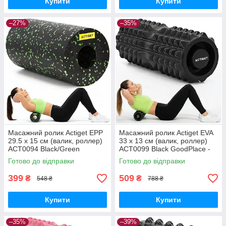
Купити
Купити
–27%
–35%
Масажний ролик Actiget EPP
Масажний ролик Actiget EVA
29.5 x 15 см (валик, роллер)
33 x 13 см (валик, роллер)
ACT0094 Black/Green
ACT0099 Black GoodPlace -
GoodPlace -worry-free-
worry-free-shopping-
Готово до відправки
Готово до відправки
shopping-
399
509
₴
₴
548 ₴
788 ₴
Купити
Купити
–35%
–39%