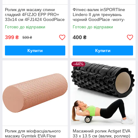
Ролик для масажу спини
Фітнес-валик inSPORTline
гладкий 4FIZJO EPP PRO+
Lindero II для тренувань
33x14 см 4FJ1424 GoodPlace
чорний GoodPlace -worry-
-worry-free-shopping-
free-shopping-
Готово до відправки
Готово до відправки
399
400
₴
₴
599 ₴
Купити
Купити
–44%
Ролик для міофасціального
Масажний ролик Actiget EVA
масажу Gymtek EVA Flow
33 x 13.5 см (валик, роллер)