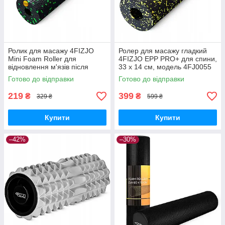
Ролик для масажу 4FIZJO
Ролер для масажу гладкий
Mini Foam Roller для
4FIZJO EPP PRO+ для спини,
відновлення м'язів після
33 x 14 см, модель 4FJ0055
тренувань 15 x 5.3 см
GoodPlace -worry-free-
Готово до відправки
Готово до відправки
4FJ0080 GoodPlace
shopping-
219
399
₴
₴
329 ₴
599 ₴
Купити
Купити
–42%
–30%