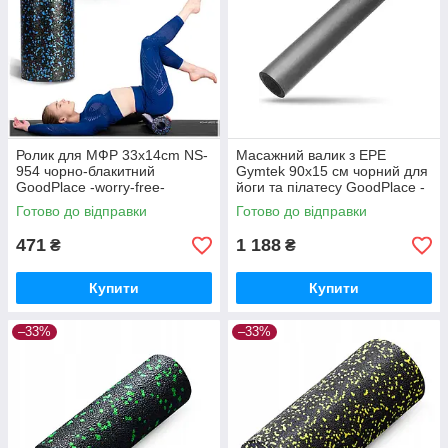
Ролик для МФР 33x14cm NS-
Масажний валик з EPE
954 чорно-блакитний
Gymtek 90х15 см чорний для
GoodPlace -worry-free-
йоги та пілатесу GoodPlace -
shopping-
worry-free-shopping-
Готово до відправки
Готово до відправки
471
1 188
₴
₴
Купити
Купити
–33%
–33%