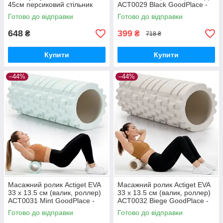
45см персиковий стільник
ACT0029 Black GoodPlace -
GoodPlace -worry-free-
worry-free-shopping-
Готово до відправки
Готово до відправки
shopping-
648
399
₴
₴
718 ₴
Купити
Купити
–44%
–44%
Масажний ролик Actiget EVA
Масажний ролик Actiget EVA
33 x 13.5 см (валик, роллер)
33 x 13.5 см (валик, роллер)
ACT0031 Mint GoodPlace -
ACT0032 Biege GoodPlace -
worry-free-shopping-
worry-free-shopping-
Готово до відправки
Готово до відправки