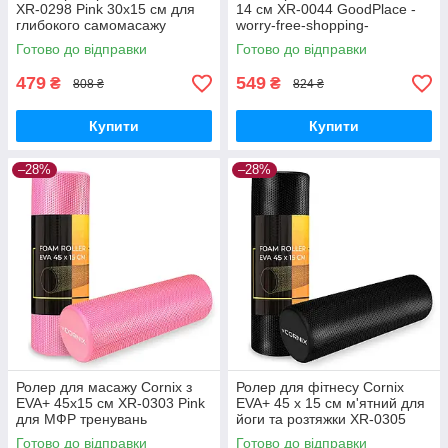
XR-0298 Pink 30х15 см для
14 см XR-0044 GoodPlace -
глибокого самомасажу
worry-free-shopping-
GoodPlace -worry-free-
Готово до відправки
Готово до відправки
shopping-
479
549
₴
₴
808 ₴
824 ₴
Купити
Купити
–28%
–28%
Ролер для масажу Cornix з
Ролер для фітнесу Cornix
EVA+ 45x15 см XR-0303 Pink
EVA+ 45 x 15 см м'ятний для
для МФР тренувань
йоги та розтяжки XR-0305
GoodPlace -worry-free-
GoodPlace -worry-free-
Готово до відправки
Готово до відправки