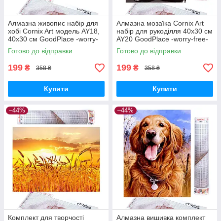
Алмазна живопис набір для
Алмазна мозаїка Cornix Art
хобі Cornix Art модель AY18,
набір для рукоділля 40x30 см
40х30 см GoodPlace -worry-
AY20 GoodPlace -worry-free-
free-shopping-
shopping-
Готово до відправки
Готово до відправки
199
199
₴
₴
358 ₴
358 ₴
Купити
Купити
–44%
–44%
Комплект для творчості
Алмазна вишивка комплект