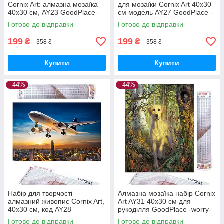
Cornix Art: алмазна мозаїка
для мозаїки Cornix Art 40x30
40x30 см, AY23 GoodPlace -
см модель AY27 GoodPlace -
worry-free-shopping-
worry-free-shopping-
Готово до відправки
Готово до відправки
199
199
₴
₴
358 ₴
358 ₴
Купити
Купити
–44%
–44%
Набір для творчості
Алмазна мозаїка набір Cornix
алмазний живопис Cornix Art,
Art AY31 40x30 см для
40х30 см, код AY28
рукоділля GoodPlace -worry-
GoodPlace -worry-free-
free-shopping-
Готово до відправки
Готово до відправки