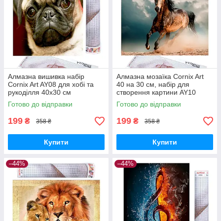
Алмазна вишивка набір
Алмазна мозаїка Cornix Art
Cornix Art AY08 для хобі та
40 на 30 см, набір для
рукоділля 40x30 см
створення картини AY10
GoodPlace -worry-free-
GoodPlace -worry-free-
Готово до відправки
Готово до відправки
shopping-
shopping-
199
199
₴
₴
358 ₴
358 ₴
Купити
Купити
–44%
–44%