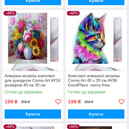
Купити
Купити
–44%
–44%
Алмазна мозаїка комплект
Комплект алмазної мозаїки
для рукоділля Cornix Art AY16
Cornix Art 40 x 30 см AY06
розміром 40 на 30 см
GoodPlace -worry-free-
GoodPlace -worry-free-
shopping-
Готово до відправки
Готово до відправки
shopping-
199
199
₴
₴
358 ₴
358 ₴
Купити
Купити
–44%
–44%