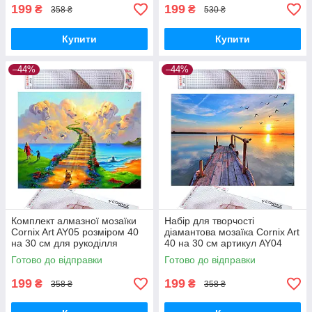
199
199
₴
₴
358 ₴
530 ₴
Купити
Купити
–44%
–44%
Комплект алмазної мозаїки
Набір для творчості
Cornix Art AY05 розміром 40
діамантова мозаїка Cornix Art
на 30 см для рукоділля
40 на 30 см артикул AY04
GoodPlace -worry-free-
GoodPlace -worry-free-
Готово до відправки
Готово до відправки
shopping-
shopping-
199
199
₴
₴
358 ₴
358 ₴