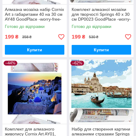
Алмазна мозаїка набір Cornix
Комплект алмазної мозаїки
Art з габаритами 40 на 30 см
для творчості Springs 40 x 30
AY48 GoodPlace -worry-free-
см DP0023 GoodPlace -worry-
shopping-
free-shopping-
Готово до відправки
Готово до відправки
199
199
₴
₴
358 ₴
530 ₴
Купити
Купити
–44%
–62%
Комплект для алмазного
Набір для створення картини
живопису Cornix Art AY01,
алмазними стразами Springs