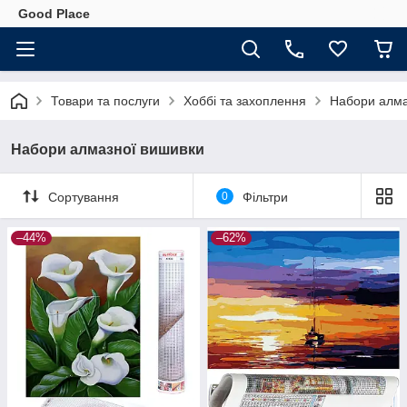
Good Place
Товари та послуги
Хоббі та захоплення
Набори алма
Набори алмазної вишивки
Сортування
0
Фільтри
–44%
–62%