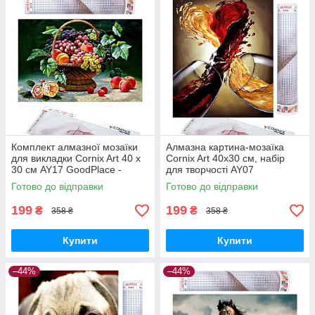
Комплект алмазної мозаїки
Алмазна картина-мозаїка
для викладки Cornix Art 40 x
Cornix Art 40x30 см, набір
30 см AY17 GoodPlace -
для творчості AY07
worry-free-shopping-
GoodPlace -worry-free-
Готово до відправки
Готово до відправки
shopping-
199
199
₴
₴
358 ₴
358 ₴
Купити
Купити
–44%
–44%