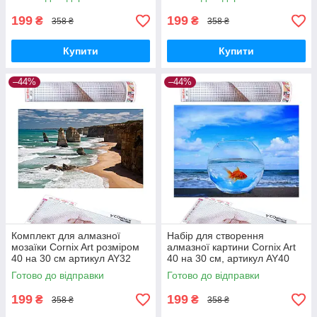
shopping-
199
199
₴
₴
358 ₴
358 ₴
Купити
Купити
–44%
–44%
Комплект для алмазної
Набір для створення
мозаїки Cornix Art розміром
алмазної картини Cornix Art
40 на 30 см артикул AY32
40 на 30 см, артикул AY40
GoodPlace -worry-free-
GoodPlace -worry-free-
Готово до відправки
Готово до відправки
shopping-
shopping-
199
199
₴
₴
358 ₴
358 ₴