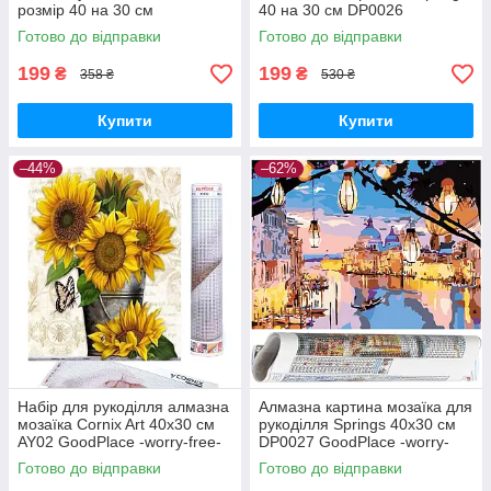
розмір 40 на 30 см
40 на 30 см DP0026
GoodPlace -worry-free-
GoodPlace -worry-free-
Готово до відправки
Готово до відправки
shopping-
shopping-
199
199
₴
₴
358 ₴
530 ₴
Купити
Купити
–44%
–62%
Набір для рукоділля алмазна
Алмазна картина мозаїка для
мозаїка Cornix Art 40x30 см
рукоділля Springs 40x30 см
AY02 GoodPlace -worry-free-
DP0027 GoodPlace -worry-
shopping-
free-shopping-
Готово до відправки
Готово до відправки