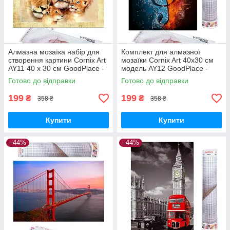
Алмазна мозаїка набір для
Комплект для алмазної
створення картини Cornix Art
мозаїки Cornix Art 40x30 см
AY11 40 x 30 см GoodPlace -
модель AY12 GoodPlace -
worry-free-shopping-
worry-free-shopping-
Готово до відправки
Готово до відправки
199
199
₴
₴
358 ₴
358 ₴
Купити
Купити
–44%
–44%