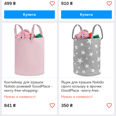
499
910
₴
₴
Купити
Купити
Контейнер для іграшок
Ящик для іграшок Nukido
Nukido рожевий GoodPlace -
сірого кольору в зірочки
worry-free-shopping-
GoodPlace -worry-free-
shopping-
Немає в наявності
Немає в наявності
841
350
₴
₴