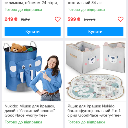
килимком, об'ємом 24 літри,
текстильний 34 л з
для іграшок та аксесуарів
вкладишем-килимком
Готово до відправки
Готово до відправки
HA0130 GoodPlace
Springos HA0134 GoodPlace
249
599
₴
₴
610 ₴
1 978 ₴
Купити
Купити
Nukido: Мішок для іграшок,
Ящик для іграшок Nukido
дизайн "блакитний слоник"
багатофункціональний 2-в-1
GoodPlace -worry-free-
сірий GoodPlace -worry-free-
shopping-
shopping-
Готово до відправки
Готово до відправки