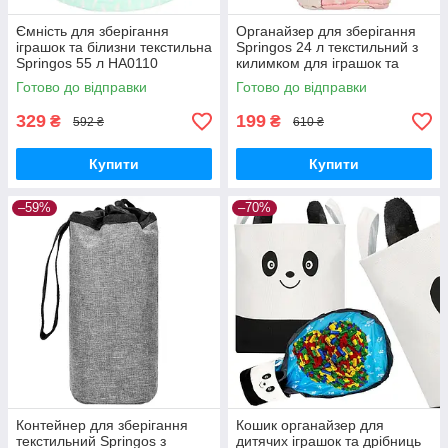
Ємність для зберігання
Органайзер для зберігання
іграшок та білизни текстильна
Springos 24 л текстильний з
Springos 55 л HA0110
килимком для іграшок та
GoodPlace -worry-free-
аксесуарів HA0131
Готово до відправки
Готово до відправки
shopping-
GoodPlace -worry-free-
shopping-
329
199
₴
₴
592 ₴
610 ₴
Купити
Купити
–59%
–70%
Контейнер для зберігання
Кошик органайзер для
текстильний Springos з
дитячих іграшок та дрібниць