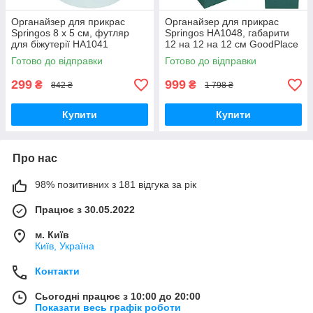
Органайзер для прикрас
Органайзер для прикрас
Springos 8 x 5 см, футляр
Springos HA1048, габарити
для біжутерії HA1041
12 на 12 на 12 см GoodPlace
GoodPlace -worry-free-
-worry-free-shopping-
Готово до відправки
Готово до відправки
shopping-
299
999
₴
₴
842 ₴
1 798 ₴
Купити
Купити
Про нас
98% позитивних з 181 відгука за рік
Працює з 30.05.2022
м. Київ
Київ, Україна
Контакти
Сьогодні працює з 10:00 до 20:00
Показати весь графік роботи