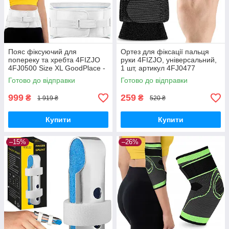
Пояс фіксуючий для
Ортез для фіксації пальця
попереку та хребта 4FIZJO
руки 4FIZJO, універсальний,
4FJ0500 Size XL GoodPlace -
1 шт, артикул 4FJ0477
worry-free-shopping-
GoodPlace -worry-free-
Готово до відправки
Готово до відправки
shopping-
999
259
₴
₴
1 919 ₴
520 ₴
Купити
Купити
–15%
–26%