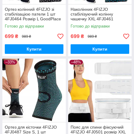
Ортез колінний 4FIZJO зі
Наколінник 4FIZJO
стабілізацією патели 1 шт
стабілізуючий колінну
4FJ0464 Розмір L GoodPlace
чашечку XXL 4FJ0461
-worry-free-shopping-
GoodPlace -worry-free-
Готово до відправки
Готово до відправки
shopping-
699
699
₴
₴
989 ₴
989 ₴
Купити
Купити
–33%
–48%
Ортез для кісточки 4FIZJO
Пояс для спини фіксуючий
4FJ0487 Size S, 1 шт
4FIZJO 4FJ0501 розмір XXL