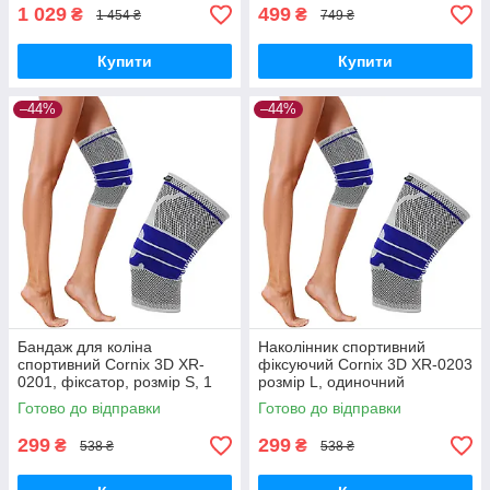
1 шт GoodPlace
1 029
499
₴
₴
1 454 ₴
749 ₴
Купити
Купити
–44%
–44%
Бандаж для коліна
Наколінник спортивний
спортивний Cornix 3D XR-
фіксуючий Cornix 3D XR-0203
0201, фіксатор, розмір S, 1
розмір L, одиночний
штука GoodPlace -worry-free-
GoodPlace -worry-free-
Готово до відправки
Готово до відправки
shopping-
shopping-
299
299
₴
₴
538 ₴
538 ₴