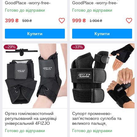
GoodPlace -worry-free-
GoodPlace -worry-free-
shopping-
shopping-
Готово до відправки
Готово до відправки
399
999
₴
₴
599 ₴
1 904 ₴
Купити
Купити
–29%
–33%
Ортез гомілковостопний
Супорт променево-
регульований на шнурівці
зап'ясткового суглоба та
універсальний 4FIZJO
великого пальця,
4FJ0635 1 штука GoodPlace -
універсальний 4FIZJO P-
Готово до відправки
Готово до відправки
worry-free-shopping-
5907739317537, в комплекті