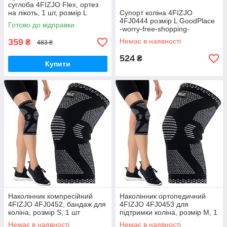
суглоба 4FIZJO Flex, ортез
на лікоть, 1 шт, розмір L
Супорт коліна 4FIZJO
GoodPlace -worry-free-
4FJ0444 розмір L GoodPlace
Готово до відправки
shopping-
-worry-free-shopping-
359
Немає в наявності
₴
483 ₴
524
₴
Купити
Наколінник компресійний
Наколінник ортопедичний
4FIZJO 4FJ0452, бандаж для
4FIZJO 4FJ0453 для
коліна, розмір S, 1 шт
підтримки коліна, розмір M, 1
GoodPlace -worry-free-
шт GoodPlace -worry-free-
Немає в наявності
Немає в наявності