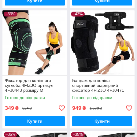
Купити
Купити
–33%
–43%
Фіксатор для колінного
Бандаж для коліна
суглоба 4FIZJO артикул
спортивний шарнірний
4FJ0443 розміру M
фіксатор 4FIZJO 4FJ0471
GoodPlace -worry-free-
розмір S одна штука
Готово до відправки
Готово до відправки
shopping-
GoodPlace -worry-free-
shopping-
349
949
₴
₴
524 ₴
1 679 ₴
Купити
Купити
–35%
–35%