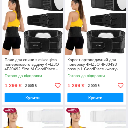
Пояс для спини з фіксацією
Корсет ортопедичний для
поперекового відділу 4FIZJO
попереку 4FIZJO 4FJ0493
4FJ0492 Size M GoodPlace -
розмір L GoodPlace -worry-
worry-free-shopping-
free-shopping-
Готово до відправки
Готово до відправки
1 299
1 299
₴
₴
2 005 ₴
2 005 ₴
Купити
Купити
–48%
–48%