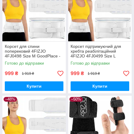
Корсет для спини
Корсет підтримуючий для
поперековий 4FIZJO
хребта реабілітаційний
4FJ0498 Size M GoodPlace -
4FIZJO 4FJ0499 Size L
worry-free-shopping-
GoodPlace -worry-free-
Готово до відправки
Готово до відправки
shopping-
999
999
₴
₴
1 919 ₴
1 919 ₴
Купити
Купити
–48%
–50%