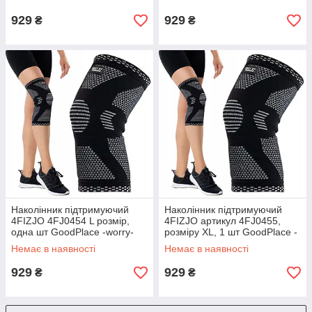
shopping-
shopping-
929
929
₴
₴
Наколінник підтримуючий
Наколінник підтримуючий
4FIZJO 4FJ0454 L розмір,
4FIZJO артикул 4FJ0455,
одна шт GoodPlace -worry-
розміру XL, 1 шт GoodPlace -
free-shopping-
worry-free-shopping-
Немає в наявності
Немає в наявності
929
929
₴
₴