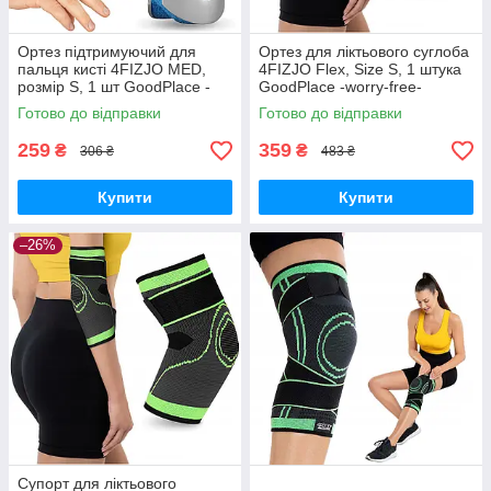
Ортез підтримуючий для
Ортез для ліктьового суглоба
пальця кисті 4FIZJO MED,
4FIZJO Flex, Size S, 1 штука
розмір S, 1 шт GoodPlace -
GoodPlace -worry-free-
worry-free-shopping-
shopping-
Готово до відправки
Готово до відправки
259
359
₴
₴
306 ₴
483 ₴
Купити
Купити
–26%
Супорт для ліктьового