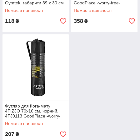
Gymtek, габарити 39 х 30 см
GoodPlace -worry-free-
GoodPlace -worry-free-
shopping-
Немає в наявності
Немає в наявності
shopping-
118
358
₴
₴
Футляр для йога-мату
4FIZJO 70x16 см, чорний,
4FJ0113 GoodPlace -worry-
free-shopping-
Немає в наявності
207
₴