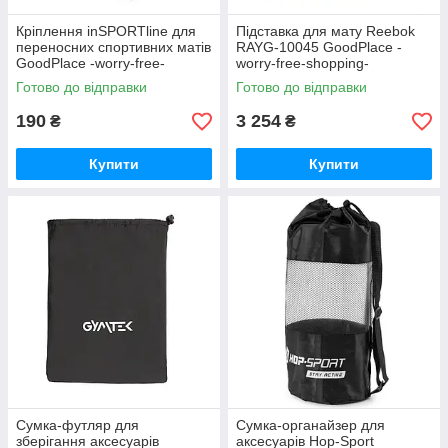
Кріплення inSPORTline для
Підставка для мату Reebok
переносних спортивних матів
RAYG-10045 GoodPlace -
GoodPlace -worry-free-
worry-free-shopping-
shopping-
Готово до відправки
Готово до відправки
190
3 254
₴
₴
Купити
Купити
Сумка-футляр для
Сумка-органайзер для
зберігання аксесуарів
аксесуарів Hop-Sport