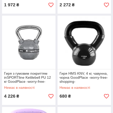
1 972
2 272
₴
₴
Гиря з гумовим покриттям
Гиря HMS KNV, 4 кг, чавунна,
inSPORTline Kettlebell PU 12
чорна GoodPlace -worry-free-
кг GoodPlace -worry-free-
shopping-
shopping-
Немає в наявності
Немає в наявності
4 226
680
₴
₴