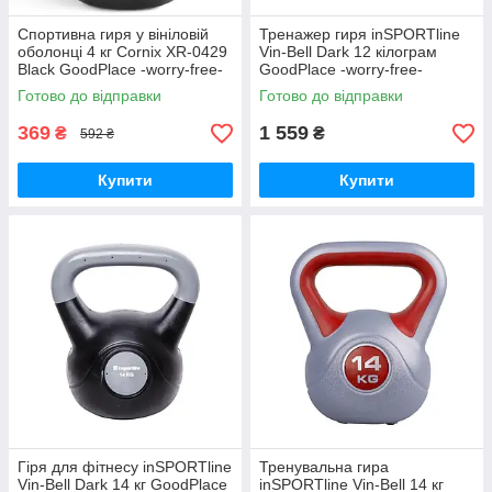
Спортивна гиря у вініловій
Тренажер гиря inSPORTline
оболонці 4 кг Cornix XR-0429
Vin-Bell Dark 12 кілограм
Black GoodPlace -worry-free-
GoodPlace -worry-free-
shopping-
shopping-
Готово до відправки
Готово до відправки
369
1 559
₴
₴
592 ₴
Купити
Купити
Гіря для фітнесу inSPORTline
Тренувальна гира
Vin-Bell Dark 14 кг GoodPlace
inSPORTline Vin-Bell 14 кг