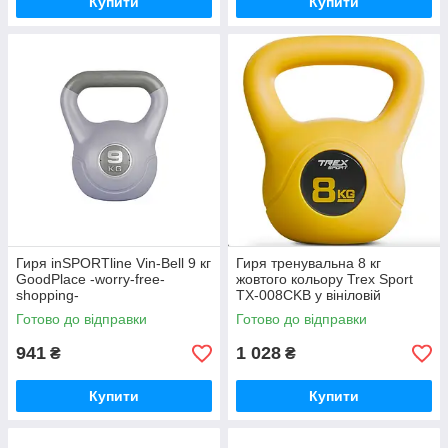
Купити
Купити
Гиря inSPORTline Vin-Bell 9 кг
Гиря тренувальна 8 кг
GoodPlace -worry-free-
жовтого кольору Trex Sport
shopping-
TX-008CKB у вініловій
оболонці GoodPlace -worry-
Готово до відправки
Готово до відправки
free-shopping-
941
1 028
₴
₴
Купити
Купити