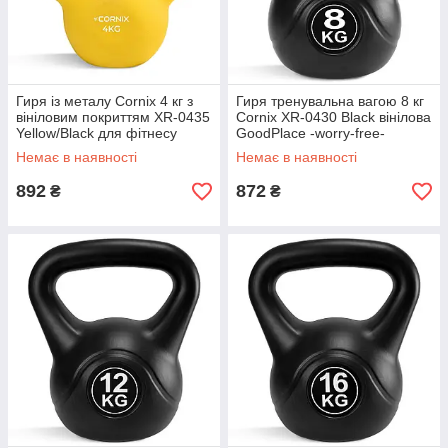
Гиря із металу Cornix 4 кг з
Гиря тренувальна вагою 8 кг
вініловим покриттям XR-0435
Cornix XR-0430 Black вінілова
Yellow/Black для фітнесу
GoodPlace -worry-free-
GoodPlace -worry-free-
shopping-
Немає в наявності
Немає в наявності
shopping-
892
872
₴
₴