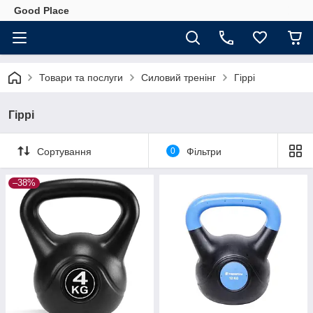
Good Place
Товари та послуги
Силовий тренінг
Гіррі
Гіррі
Сортування
0
Фільтри
–38%