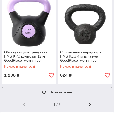
Обтяжувач для тренувань
Спортивний снаряд гиря
HMS KPC композит 12 кг
HMS KZG 4 кг із чавуну
GoodPlace -worry-free-
GoodPlace -worry-free-
shopping-
shopping-
Немає в наявності
Немає в наявності
1 236
624
₴
₴
Показати ще
1
/ 5