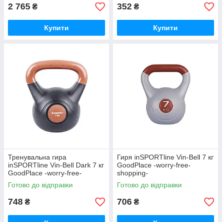
2 765
352
₴
₴
Купити
Купити
Тренувальна гира
Гиря inSPORTline Vin-Bell 7 кг
inSPORTline Vin-Bell Dark 7 кг
GoodPlace -worry-free-
GoodPlace -worry-free-
shopping-
shopping-
Готово до відправки
Готово до відправки
748
706
₴
₴