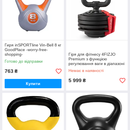
Гиря inSPORTline Vin-Bell 8 кг
GoodPlace -worry-free-
shopping-
Гіря для фітнесу 4FIZJO
Premium з функцією
Готово до відправки
регулювання ваги в діапазоні
2-12 кг, модель P-
763
Немає в наявності
₴
5905973401982 GoodPlace
5 999
₴
Купити