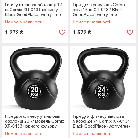
Гиря у вінілової оболонці 12
Гіря для тренувань Cornix
кг Cornix XR-0431 кольору
вініл 16 кг XR-0432 Black
Black GoodPlace -worry-free-
GoodPlace -worry-free-
shopping-
shopping-
Немає в наявності
Немає в наявності
1 272
1 572
₴
₴
Гіря для фітнесу у вініловій
Гіря для фітнесу вінілова
оболонці 20 кг модель Cornix
масою 24 кг. Cornix XR-0434
XR-0433 чорного кольору
Black GoodPlace -worry-free-
GoodPlace -worry-free-
shopping-
Немає в наявності
Немає в наявності
shopping-