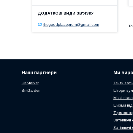
thegoodplaceprom@gmail.com
Наші партнери
Ми вир
UKMarket
Тенти заті
BritGarden
Штори вул
М'які вікна
Ширми від
Термоштор
Затіняючі 
Затіняючі