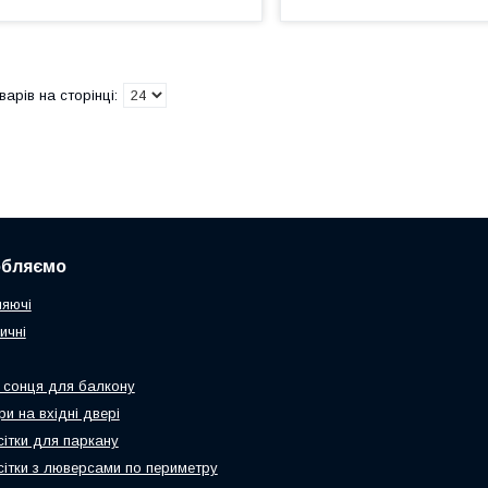
обляємо
няючі
ичні
 сонця для балкону
и на вхідні двері
сітки для паркану
 сітки з люверсами по периметру