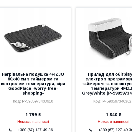
Нагрівальна подушка 4FIZJO
Прилад для обігріву
60х40 см з таймером та
електро з програмов
контролем температури, сіра
таймером та налашту
GoodPlace -worry-free-
температури 4FIZ
shopping-
Grey/White (P-59059734
P-5905973403610
P-590597340362
1 799 ₴
1 840 ₴
Немає в наявності
Немає в наявності
+380 (67) 127-49-36
+380 (67) 127-49-3