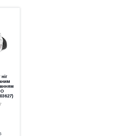
 ніг
аним
ванням
JO
03627)
7
6