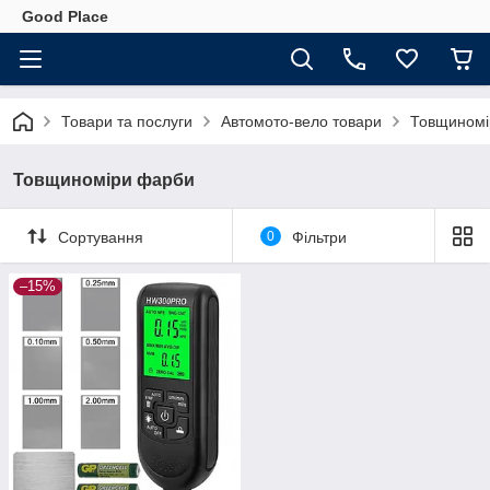
Good Place
Товари та послуги
Автомото-вело товари
Товщиномі
Товщиноміри фарби
Сортування
0
Фільтри
–15%