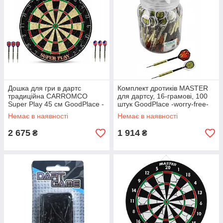
Дошка для гри в дартс
Комплект дротиків MASTER
традиційна CARROMCO
для дартсу, 16-грамові, 100
Super Play 45 см GoodPlace -
штук GoodPlace -worry-free-
worry-free-shopping-
shopping-
Немає в наявності
Немає в наявності
2 675
1 914
₴
₴