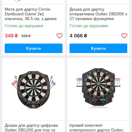
Мета для дартсу Cornix
Дошка для дартсу
Dartboard Game 2в1
інтерактивна Outtec DB2000 з
класична, 36.5 см, з двома
27 ігровими функціями
наборами дротиків XR-0391
GoodPlace -worry-free-
Готово до відправки
Готово до відправки
GoodPlace -worry-free-
shopping-
shopping-
349
4 066
₴
₴
628 ₴
Купити
Купити
Дошка для дартсу цифрова
Ігровий комплект
Outtec DB1200 для ігор та
електронного дартсу Outtec