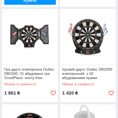
Купити
Гра дартс електронна Outtec
Ігровий дартс Outtec DB1000
DB1500, 31 вбудована гра
електронний, з 18
GoodPlace -worry-free-
вбудованими іграми
shopping-
GoodPlace -worry-free-
Немає в наявності
Немає в наявності
shopping-
1 861
1 420
₴
₴