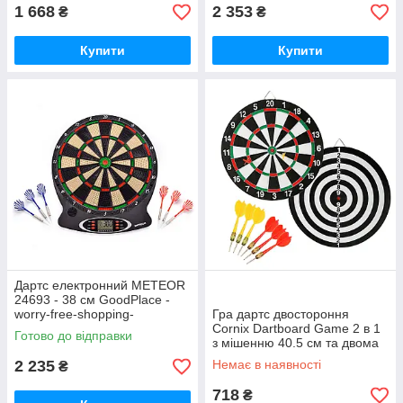
1 668
2 353
₴
₴
Купити
Купити
Дартс електронний METEOR
24693 - 38 см GoodPlace -
worry-free-shopping-
Гра дартс двостороння
Cornix Dartboard Game 2 в 1
Готово до відправки
з мішенню 40.5 см та двома
комплектами дротиків XR-
2 235
Немає в наявності
₴
0392 GoodPlace
718
₴