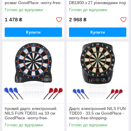
розваг GoodPlace -worry-free-
DB1800 з 27 різновидами ігор
shopping-
GoodPlace -worry-free-
Готово до відправки
Готово до відправки
shopping-
1 478
2 968
₴
₴
Купити
Купити
Ігровий дартс електронний
Дартс електронний NILS FUN
NILS FUN TDE01 на 33 см
TDE03 - 33,5 см GoodPlace -
GoodPlace -worry-free-
worry-free-shopping-
shopping-
Готово до відправки
Готово до відправки