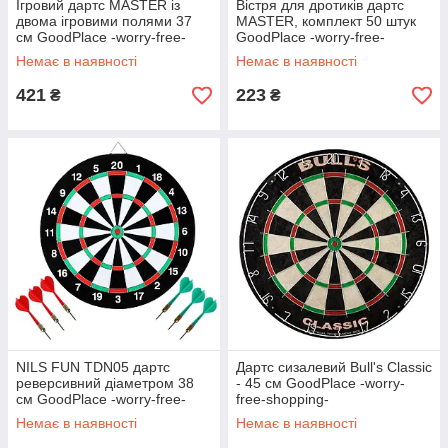
Ігровий дартс MASTER із
Вістря для дротиків дартс
двома ігровими полями 37
MASTER, комплект 50 штук
см GoodPlace -worry-free-
GoodPlace -worry-free-
shopping-
shopping-
Немає в наявності
Немає в наявності
421
223
₴
₴
NILS FUN TDN05 дартс
Дартс сизалевий Bull's Classic
реверсивний діаметром 38
- 45 см GoodPlace -worry-
см GoodPlace -worry-free-
free-shopping-
shopping-
Немає в наявності
Немає в наявності