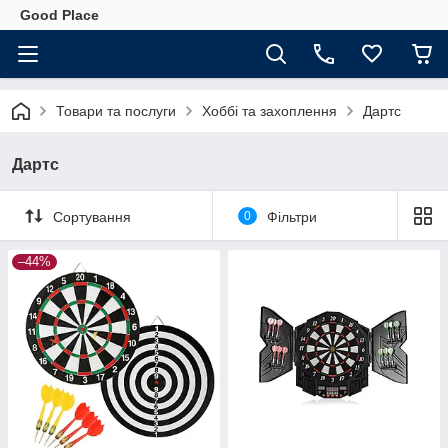
Good Place
Товари та послуги
Хоббі та захоплення
Дартс
Дартс
Сортування
0
Фільтри
–44%