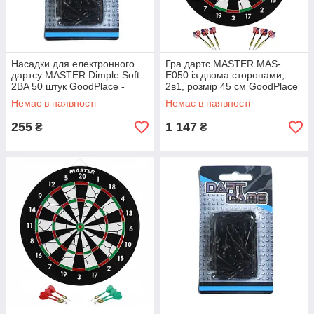
Насадки для електронного
Гра дартс MASTER MAS-
дартсу MASTER Dimple Soft
E050 із двома сторонами,
2BA 50 штук GoodPlace -
2в1, розмір 45 см GoodPlace
worry-free-shopping-
-worry-free-shopping-
Немає в наявності
Немає в наявності
255
1 147
₴
₴