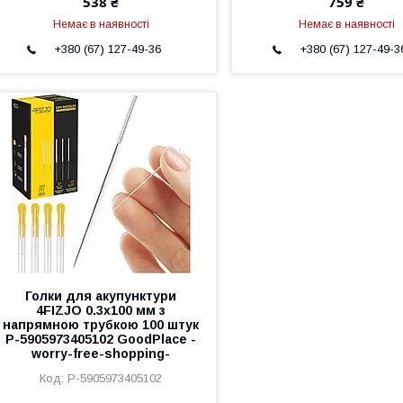
538 ₴
759 ₴
Немає в наявності
Немає в наявності
+380 (67) 127-49-36
+380 (67) 127-49-3
Голки для акупунктури
4FIZJO 0.3x100 мм з
напрямною трубкою 100 штук
P-5905973405102 GoodPlace -
worry-free-shopping-
P-5905973405102