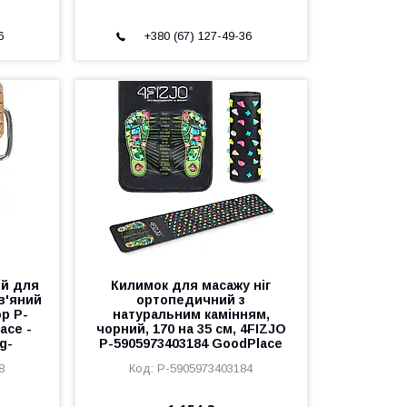
6
+380 (67) 127-49-36
ий для
Килимок для масажу ніг
в'яний
ортопедичний з
р P-
натуральним камінням,
ace -
чорний, 170 на 35 см, 4FIZJO
g-
P-5905973403184 GoodPlace
8
P-5905973403184