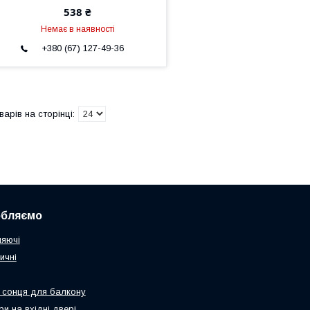
538 ₴
Немає в наявності
+380 (67) 127-49-36
обляємо
няючі
ичні
 сонця для балкону
и на вхідні двері