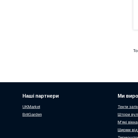
Наші партнери
Ми вир
UKMarket
Тенти заті
BritGarden
Штори вул
М'які вікна
Ширми від
Термоштор