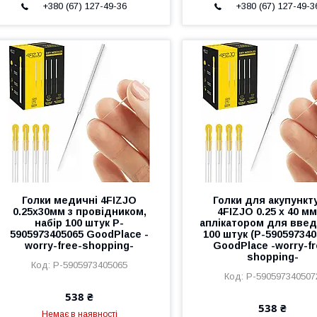
+380 (67) 127-49-36
+380 (67) 127-49-3
Голки медичні 4FIZJO
Голки для акупункт
0.25x30мм з провідником,
4FIZJO 0.25 х 40 мм
набір 100 штук P-
аплікатором для введ
5905973405065 GoodPlace -
100 штук (P-590597340
worry-free-shopping-
GoodPlace -worry-fr
shopping-
P-5905973405065
P-590597340507
538 ₴
538 ₴
Немає в наявності