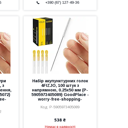
6
+380 (67) 127-49-36
ури
Набір акупунктурних голок
, з
4FIZJO, 100 штук з
ення,
напрямною, 0.25x50 мм (P-
5072)
5905973405089) GoodPlace -
ee-
worry-free-shopping-
P-5905973405089
2
538 ₴
Немає в наявності