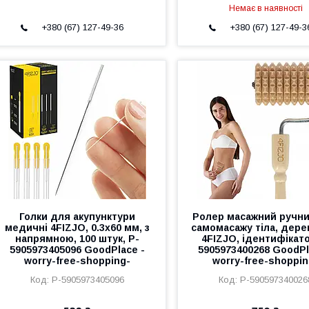
Немає в наявності
+380 (67) 127-49-36
+380 (67) 127-49-3
Голки для акупунктури
Ролер масажний ручн
медичні 4FIZJO, 0.3х60 мм, з
самомасажу тіла, дере
напрямною, 100 штук, P-
4FIZJO, ідентифікато
5905973405096 GoodPlace -
5905973400268 GoodPl
worry-free-shopping-
worry-free-shoppin
P-5905973405096
P-590597340026