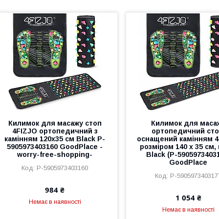
Килимок для масажу стоп
Килимок для маса
4FIZJO ортопедичний з
ортопедичний сто
камінням 120x35 см Black P-
оснащений камінням 
5905973403160 GoodPlace -
розміром 140 x 35 см, 
worry-free-shopping-
Black (P-5905973403
GoodPlace
P-5905973403160
P-590597340317
984 ₴
1 054 ₴
Немає в наявності
Немає в наявності