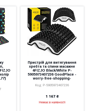
жу
Пристрій для витягування
п,
хребта та спини масажне
4FIZJO
4FIZJO Black/White P-
колір
5905973407236 GoodPlace -
177)
worry-free-shopping-
P-5905973407236
7
1 167 ₴
Немає в наявності