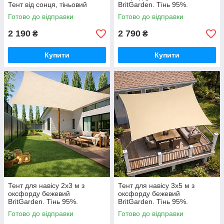
Тент від сонця, тіньовий
BritGarden. Тінь 95%.
навіс, тент сонцезахисний
Водонепроникний тент від
Готово до відправки
Готово до відправки
GoodPlace
дощу та сонця GoodPlace
2 190
2 790
₴
₴
Купити
Купити
Тент для навісу 2х3 м з
Тент для навісу 3х5 м з
оксфорду бежевий
оксфорду бежевий
BritGarden. Тінь 95%.
BritGarden. Тінь 95%.
Водонепроникний тент від
Водонепроникний тент від
Готово до відправки
Готово до відправки
дощу та сонця GoodPlace
дощу та сонця GoodPlace