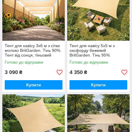
Тент для навісу 3х6 м з сітки
Тент для навісу 5х5 м з
молоко BritGarden. Тінь 90%.
оксфорду бежевий
Тент від сонця, тіньовий
BritGarden. Тінь 95%.
навіс, тент сонцезахисний
Водонепроникний тент від
Готово до відправки
Готово до відправки
GoodPlace
дощу та сонця GoodPlace
3 090
4 350
₴
₴
Купити
Купити