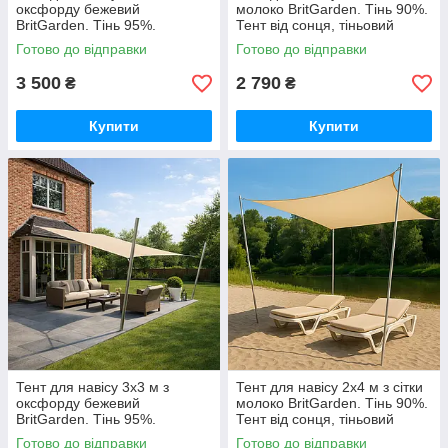
оксфорду бежевий
молоко BritGarden. Тінь 90%.
BritGarden. Тінь 95%.
Тент від сонця, тіньовий
Водонепроникний тент від
навіс, тент сонцезахисний
Готово до відправки
Готово до відправки
дощу та сонця GoodPlace
GoodPlace
3 500
2 790
₴
₴
Купити
Купити
Тент для навісу 3х3 м з
Тент для навісу 2х4 м з сітки
оксфорду бежевий
молоко BritGarden. Тінь 90%.
BritGarden. Тінь 95%.
Тент від сонця, тіньовий
Водонепроникний тент від
навіс, тент сонцезахисний
Готово до відправки
Готово до відправки