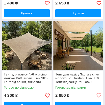
1 400
2 650
₴
₴
Купити
Купити
Тент для навісу 4х6 м з сітки
Тент для навісу 3х5 м з сітки
молоко BritGarden. Тінь 90%.
молоко BritGarden. Тінь 90%.
Тент від сонця, тіньовий
Тент від сонця, тіньовий
навіс, тент сонцезахисний
навіс, тент сонцезахисний
Готово до відправки
Готово до відправки
GoodPlace
GoodPlace
4 300
2 650
₴
₴