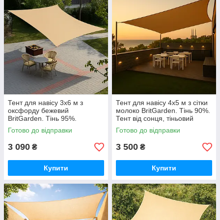
Тент для навісу 3х6 м з
Тент для навісу 4х5 м з сітки
оксфорду бежевий
молоко BritGarden. Тінь 90%.
BritGarden. Тінь 95%.
Тент від сонця, тіньовий
Водонепроникний тент від
навіс, тент сонцезахисний
Готово до відправки
Готово до відправки
дощу та сонця GoodPlace
GoodPlace
3 090
3 500
₴
₴
Купити
Купити