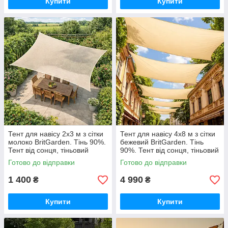
Купити
Купити
Тент для навісу 2х3 м з сітки
Тент для навісу 4х8 м з сітки
молоко BritGarden. Тінь 90%.
бежевий BritGarden. Тінь
Тент від сонця, тіньовий
90%. Тент від сонця, тіньовий
навіс, тент сонцезахисний
навіс, тент сонцезахисний
Готово до відправки
Готово до відправки
GoodPlace
GoodPlace
1 400
4 990
₴
₴
Купити
Купити