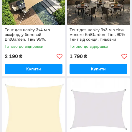
Тент для навісу 3х4 м з
Тент для навісу 3х3 м з сітки
оксфорду бежевий
молоко BritGarden. Тінь 90%.
BritGarden. Тінь 95%.
Тент від сонця, тіньовий
Водонепроникний тент від
навіс, тент сонцезахисний
Готово до відправки
Готово до відправки
дощу та сонця GoodPlace
GoodPlace
2 190
1 790
₴
₴
Купити
Купити