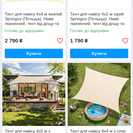
Тент для навісу 4х4 м жовтий
Тент для навісу 4х2 м сірий
Springos (Польща). Навіс
Springos (Польща). Навіс
тканинний, тент від дощу та
тканинний, тент від дощу та
сонця GoodPlace -worry-free-
сонця GoodPlace -worry-free-
Готово до відправки
Готово до відправки
shopping-
shopping-
2 790
1 790
₴
₴
Купити
Купити
Тент для навісу 4х5 м з
Тент для навісу 4х4 м з сітки