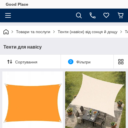
Good Place
Товари та послуги
Тенти (навіси) від сонця й дощу
Т
Тенти для навісу
Сортування
0
Фільтри