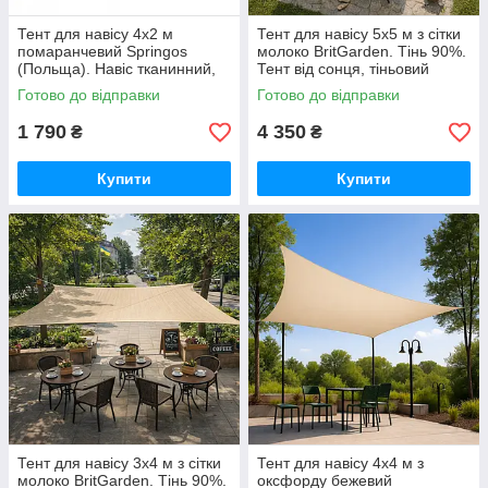
Тент для навісу 4х2 м
Тент для навісу 5х5 м з сітки
помаранчевий Springos
молоко BritGarden. Тінь 90%.
(Польща). Навіс тканинний,
Тент від сонця, тіньовий
тент від дощу та сонця
навіс, тент сонцезахисний
Готово до відправки
Готово до відправки
GoodPlace -worry-free-
GoodPlace
shopping-
1 790
4 350
₴
₴
Купити
Купити
Тент для навісу 3х4 м з сітки
Тент для навісу 4х4 м з
молоко BritGarden. Тінь 90%.
оксфорду бежевий