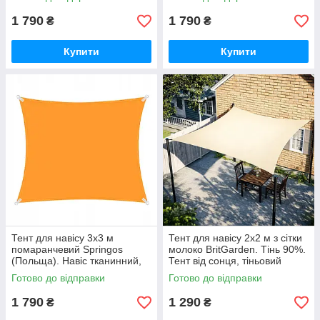
дощу та сонця GoodPlace
GoodPlace
1 790
1 790
₴
₴
Купити
Купити
Тент для навісу 3х3 м
Тент для навісу 2х2 м з сітки
помаранчевий Springos
молоко BritGarden. Тінь 90%.
(Польща). Навіс тканинний,
Тент від сонця, тіньовий
тент від дощу та сонця
навіс, тент сонцезахисний
Готово до відправки
Готово до відправки
GoodPlace -worry-free-
GoodPlace
shopping-
1 790
1 290
₴
₴