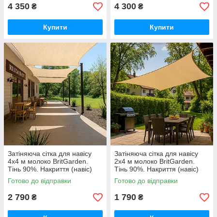
4 350
4 300
₴
₴
Купити
Купити
Затіняюча сітка для навісу
Затіняюча сітка для навісу
4х4 м молоко BritGarden.
2х4 м молоко BritGarden.
Тінь 90%. Накриття (навіс)
Тінь 90%. Накриття (навіс)
для альтанки, тент натяжний
для альтанки, тент натяжний
Готово до відправки
Готово до відправки
GoodPlace
GoodPlace
2 790
1 790
₴
₴