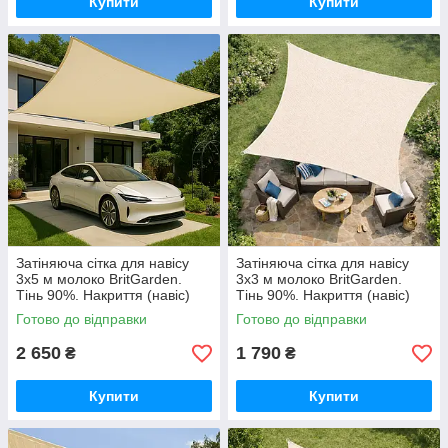
Купити
Купити
Затіняюча сітка для навісу
Затіняюча сітка для навісу
3х5 м молоко BritGarden.
3х3 м молоко BritGarden.
Тінь 90%. Накриття (навіс)
Тінь 90%. Накриття (навіс)
для альтанки, тент натяжний
для альтанки, тент натяжний
Готово до відправки
Готово до відправки
GoodPlace
GoodPlace
2 650
1 790
₴
₴
Купити
Купити