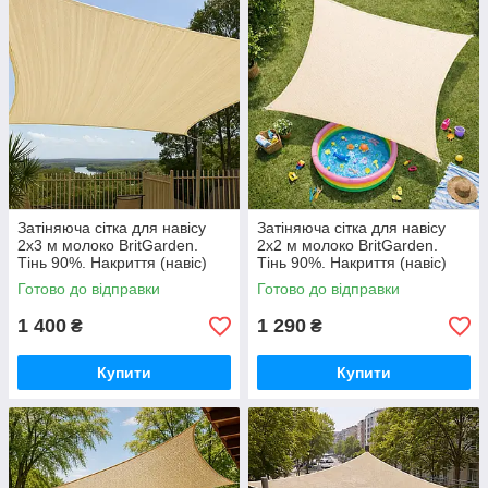
Затіняюча сітка для навісу
Затіняюча сітка для навісу
2х3 м молоко BritGarden.
2х2 м молоко BritGarden.
Тінь 90%. Накриття (навіс)
Тінь 90%. Накриття (навіс)
для альтанки, тент натяжний
для альтанки, тент натяжний
Готово до відправки
Готово до відправки
GoodPlace
GoodPlace
1 400
1 290
₴
₴
Купити
Купити