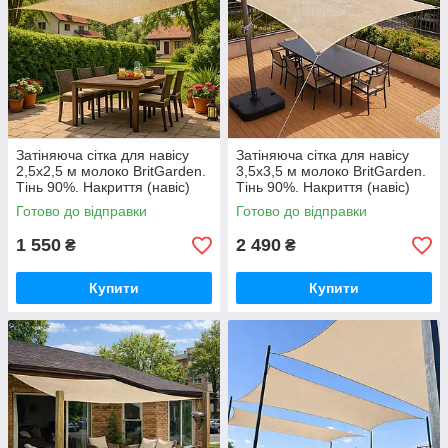
Затіняюча сітка для навісу
Затіняюча сітка для навісу
2,5х2,5 м молоко BritGarden.
3,5х3,5 м молоко BritGarden.
Тінь 90%. Накриття (навіс)
Тінь 90%. Накриття (навіс)
для альтанки, тент натяжний
для альтанки, тент натяжний
Готово до відправки
Готово до відправки
GoodPlace
GoodPlace
1 550
2 490
₴
₴
Купити
Купити