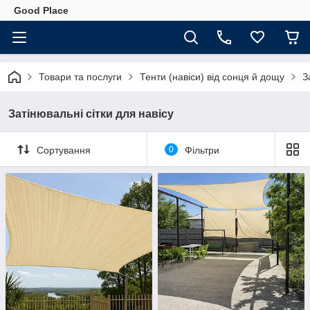
Good Place
Товари та послуги
Тенти (навіси) від сонця й дощу
З
Затінювальні сітки для навісу
Сортування
0
Фільтри