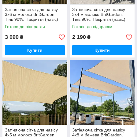
Затіняюча сітка для навісу
Затіняюча сітка для навісу
3х6 м молоко BritGarden.
3х4 м молоко BritGarden.
Тінь 90%. Накриття (навіс)
Тінь 90%. Накриття (навіс)
для альтанки, тент натяжний
для альтанки, тент натяжний
Готово до відправки
Готово до відправки
GoodPlace
GoodPlace
3 090
2 190
₴
₴
Купити
Купити
Затіняюча сітка для навісу
Затіняюча сітка для навісу
4х5 м молоко BritGarden.
4х8 м бежева BritGarden.