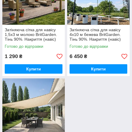
Затіняюча сітка для навісу
Затіняюча сітка для навісу
1,5х3 м молоко BritGarden.
4х10 м бежева BritGarden.
Тінь 90%. Накриття (навіс)
Тінь 90%. Накриття (навіс)
для альтанки, тент натяжний
для альтанки, тент натяжний
Готово до відправки
Готово до відправки
GoodPlace
GoodPlace
1 290
6 450
₴
₴
Купити
Купити