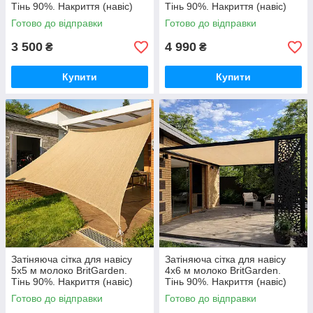
Тінь 90%. Накриття (навіс)
Тінь 90%. Накриття (навіс)
для альтанки, тент натяжний
для альтанки, тент натяжний
Готово до відправки
Готово до відправки
GoodPlace
GoodPlace
3 500
4 990
₴
₴
Купити
Купити
Затіняюча сітка для навісу
Затіняюча сітка для навісу
5х5 м молоко BritGarden.
4х6 м молоко BritGarden.
Тінь 90%. Накриття (навіс)
Тінь 90%. Накриття (навіс)
для альтанки, тент натяжний
для альтанки, тент натяжний
Готово до відправки
Готово до відправки
GoodPlace
GoodPlace