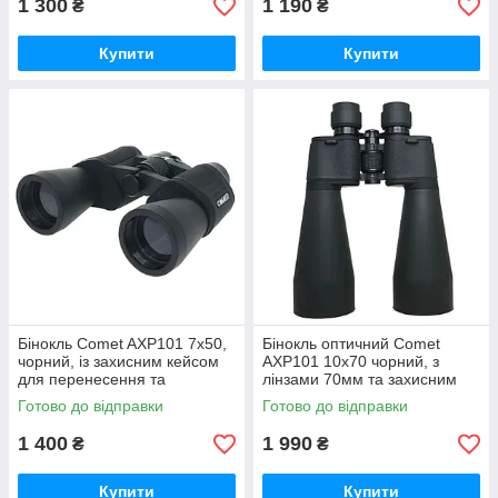
1 300
1 190
₴
₴
Купити
Купити
Бінокль Comet AXP101 7x50,
Бінокль оптичний Comet
чорний, із захисним кейсом
AXP101 10x70 чорний, з
для перенесення та
лінзами 70мм та захисним
зберігання GoodPlace -worry-
кейсом GoodPlace -worry-
Готово до відправки
Готово до відправки
free-shopping-
free-shopping-
1 400
1 990
₴
₴
Купити
Купити