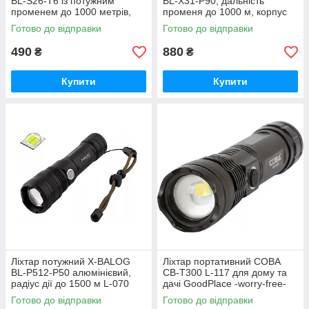
BL-S26-T6 із потужним
BL-X31-P90, дальність
променем до 1000 метрів,
променя до 1000 м, корпус
металевий L-096 GoodPlace -
алюміній L-091 GoodPlace -
Готово до відправки
Готово до відправки
worry-free-shopping-
worry-free-shopping-
490
880
₴
₴
Купити
Купити
Ліхтар потужний X-BALOG
Ліхтар портативний COBA
BL-P512-P50 алюмінієвий,
CB-T300 L-117 для дому та
радіус дії до 1500 м L-070
дачі GoodPlace -worry-free-
GoodPlace -worry-free-
shopping-
Готово до відправки
Готово до відправки
shopping-