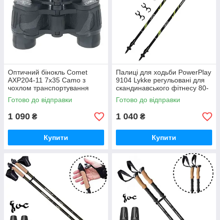
Оптичний бінокль Comet
Палиці для ходьби PowerPlay
AXP204-11 7x35 Camo з
9104 Lykke регульовані для
чохлом транспортування
скандинавського фітнесу 80-
GoodPlace -worry-free-
135 см GoodPlace -worry-
Готово до відправки
Готово до відправки
shopping-
free-shopping-
1 090
1 040
₴
₴
Купити
Купити