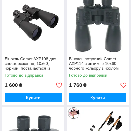
Бінокль Comet AXP108 для
Бінокль потужний Comet
спостереження, 10x60,
AXP114 з оптикою 10x60
чорний, постачається із
чорного кольору з чохлом
чохлом GoodPlace -worry-
GoodPlace -worry-free-
Готово до відправки
Готово до відправки
free-shopping-
shopping-
1 600
1 760
₴
₴
Купити
Купити