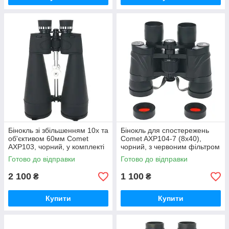
Бінокль зі збільшенням 10x та
Бінокль для спостережень
об'єктивом 60мм Comet
Comet AXP104-7 (8x40),
AXP103, чорний, у комплекті
чорний, з червоним фільтром
з футляром GoodPlace -
та зручним чохлом
Готово до відправки
Готово до відправки
worry-free-shopping-
GoodPlace -worry-free-
shopping-
2 100
1 100
₴
₴
Купити
Купити