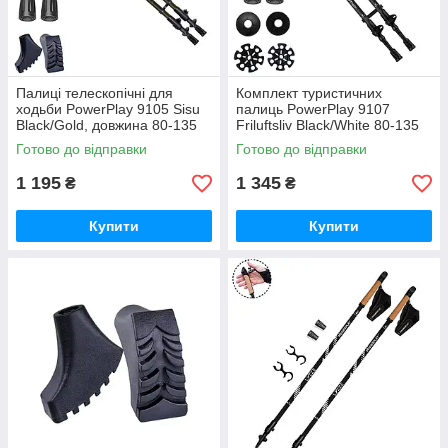
Палиці телескопічні для
Комплект туристичних
ходьби PowerPlay 9105 Sisu
палиць PowerPlay 9107
Black/Gold, довжина 80-135
Friluftsliv Black/White 80-135
см, комплект GoodPlace -
см для трекінгу GoodPlace -
Готово до відправки
Готово до відправки
worry-free-shopping-
worry-free-shopping-
1 195
1 345
₴
₴
Купити
Купити