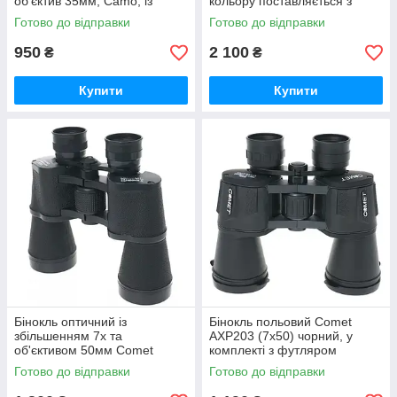
об'єктив 35мм, Camo, із
кольору поставляється з
чохлом GoodPlace -worry-
футляром GoodPlace -worry-
Готово до відправки
Готово до відправки
free-shopping-
free-shopping-
950
2 100
₴
₴
Купити
Купити
Бінокль оптичний із
Бінокль польовий Comet
збільшенням 7x та
AXP203 (7x50) чорний, у
об'єктивом 50мм Comet
комплекті з футляром
AXP108 чорний, в чохлі
GoodPlace -worry-free-
Готово до відправки
Готово до відправки
GoodPlace -worry-free-
shopping-
shopping-