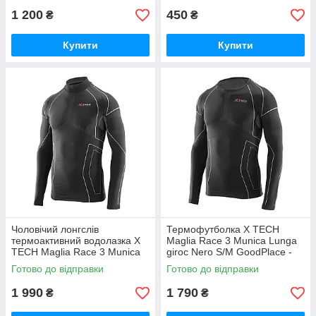
1 200
450
₴
₴
Купити
Купити
Чоловічий лонгслів
Термофутболка X TECH
термоактивний водолазка X
Maglia Race 3 Munica Lunga
TECH Maglia Race 3 Munica
giroc Nero S/M GoodPlace -
Lunga lupetto Nero XXL/XXXL
worry-free-shopping-
Готово до відправки
Готово до відправки
GoodPlace -worry-free-
shopping-
1 990
1 790
₴
₴