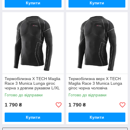
Купити
Купити
Термобілизна X TECH Maglia
Термобілизна верх X TECH
Race 3 Munica Lunga giroc
Maglia Race 3 Munica Lunga
чорна з довгим рукавом L/XL
giroc чорна чоловіча
GoodPlace -worry-free-
XXL/XXXL GoodPlace -worry-
Готово до відправки
Готово до відправки
shopping-
free-shopping-
1 790
1 790
₴
₴
Купити
Купити