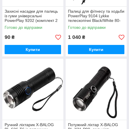
Захисні насадки для палиць
Палиці для фітнесу та ходьби
із гуми універсальні
PowerPlay 9104 Lykke
PowerPlay 9202 (комплект 2
телескопічні Black/White 80-
шт) GoodPlace -worry-free-
135 см GoodPlace -worry-
Готово до відправки
Готово до відправки
shopping-
free-shopping-
90
1 040
₴
₴
Купити
Купити
Ручний ліхтарик X-BALOG
Потужний ліхтар X-BALOG