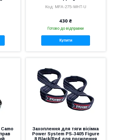
MFA-275-WHT-U
430 ₴
Готово до відправки
Купити
x Camo
Захоплення для тяги вісімка
прав
Power System PS-3405 Figure
ий
8 Black/Red для посилення