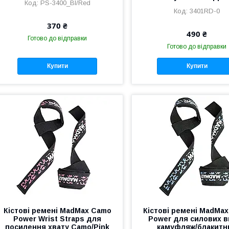
PS-3400_Bl/Red
3401RD-0
370 ₴
490 ₴
Готово до відправки
Готово до відправки
Купити
Купити
Кістові ремені MadMax Camo
Кістові ремені MadMa
Power Wrist Straps для
Power для силових в
посилення хвату Camo/Pink
камуфляж/блакитн