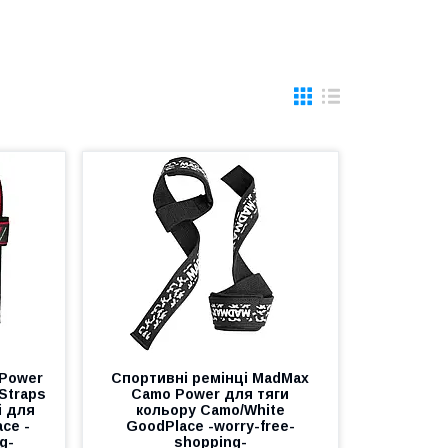
 Power
Спортивні ремінці MadMax
 Straps
Camo Power для тяги
і для
кольору Camo/White
ce -
GoodPlace -worry-free-
g-
shopping-