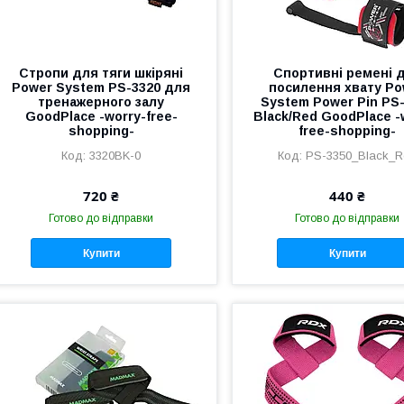
Стропи для тяги шкіряні
Спортивні ремені 
Power System PS-3320 для
посилення хвату Po
тренажерного залу
System Power Pin PS
GoodPlace -worry-free-
Black/Red GoodPlace -
shopping-
free-shopping-
3320BK-0
PS-3350_Black_R
720 ₴
440 ₴
Готово до відправки
Готово до відправки
Купити
Купити