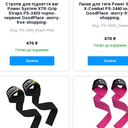
Стропи для підняття ваг
Паски для тяги Power 
Power System XTR-Grip
X-Combat PS-3440 зе
Straps PS-3430 чорно-
GoodPlace -worry-fr
червоні GoodPlace -worry-
shopping-
free-shopping-
PS-3440_Green
PS-3430_Black-Red
470 ₴
470 ₴
Готово до відправки
Готово до відправки
Купити
Купити