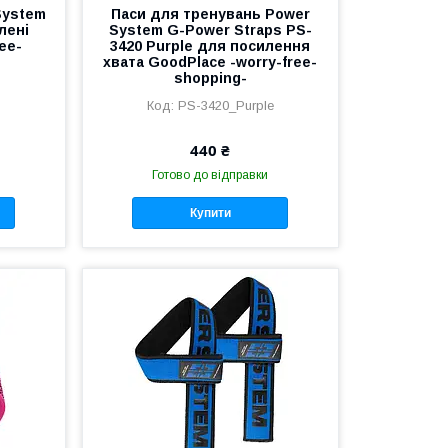
System
Паси для тренувань Power
лені
System G-Power Straps PS-
ee-
3420 Purple для посилення
хвата GoodPlace -worry-free-
shopping-
PS-3420_Purple
440 ₴
Готово до відправки
Купити