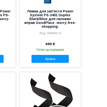
 Power
Лямки для зап'ястя Power
s PS-
System PS-3401 Duplex
worry-
Black/Blue для силових
вправ GoodPlace -worry-free-
shopping-
3401BU-0
490 ₴
Готово до відправки
Купити