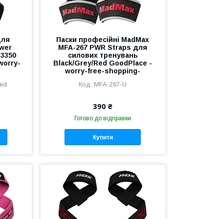
для
Паски професійні MadMax
wer
MFA-267 PWR Straps для
-3350
силових тренувань
worry-
Black/Grey/Red GoodPlace -
worry-free-shopping-
ed
MFA-267-U
390 ₴
Готово до відправки
Купити