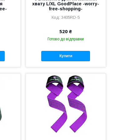
тя
хвату L/XL GoodPlace -worry-
ee-
free-shopping-
3405RD-5
U
520 ₴
Готово до відправки
Купити