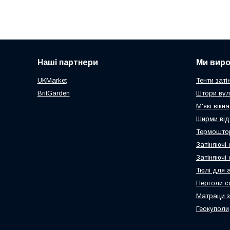
Наші партнери
Ми вир
UKMarket
Тенти заті
BritGarden
Штори вул
М'які вікна
Ширми від
Термоштор
Затіняючі 
Затіняючі
Тюлі для 
Перголи с
Матраци з
Геокуполи