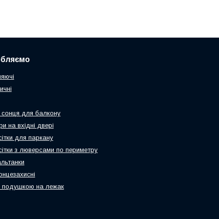
обляємо
няючі
ичні
 сонця для балкону
и на вхідні двері
сітки для паркану
 сітки з люверсами по периметру
альтанки
онцезахисні
 подушкою на лежак