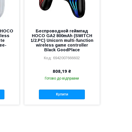
д HOCO
Беспроводной геймпад
eless
HOCO GA2 800mAh (SWITCH
ite
1/2.PC) Unicorn multi-function
ee-
wireless game controller
Black GoodPlace
6942007666602
808,19 ₴
Готово до відправки
Купити