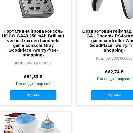
Портативна ігрова консоль
Бездротовий геймпа
HOCO GA40 250 mAh Brilliant
GA1 Phoenix PS4 wir
vertical screen handheld
game controller Wh
game console Gray
GoodPlace -worry-fr
GoodPlace -worry-free-
shopping-
shopping-
6942007666596
6942007673051
662,74 ₴
691,83 ₴
Готово до відправки
Готово до відправки
Купити
Купити