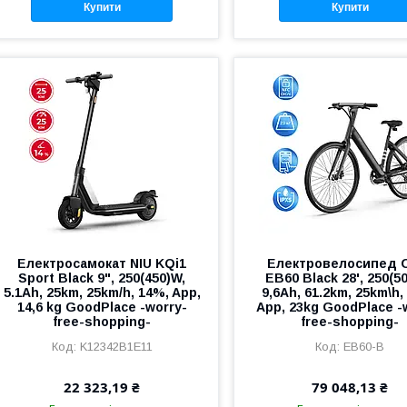
Купити
Купити
Електросамокат NIU KQi1
Електровелосипед 
Sport Black 9", 250(450)W,
EB60 Black 28', 250(5
5.1Ah, 25km, 25km/h, 14%, App,
9,6Ah, 61.2km, 25km\h,
14,6 kg GoodPlace -worry-
App, 23kg GoodPlace -
free-shopping-
free-shopping-
K12342B1E11
EB60-B
22 323,19 ₴
79 048,13 ₴