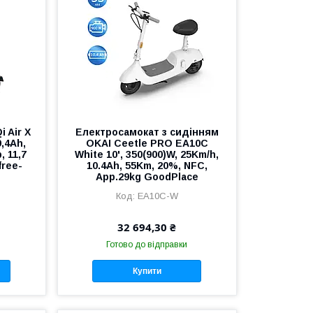
 Air X
Електросамокат з сидінням
9,4Ah,
OKAI Ceetle PRO EA10C
, 11,7
White 10', 350(900)W, 25Km/h,
free-
10.4Ah, 55Km, 20%, NFC,
App.29kg GoodPlace
EA10C-W
32 694,30 ₴
Готово до відправки
Купити