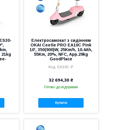
ES30-
Електросамокат з сидінням
",
OKAI Ceetle PRO EA10C Pink
0km,
10', 350(900)W, 25Km/h, 10.4Ah,
, 21kg
55Km, 20%, NFC, App.29kg
ee-
GoodPlace
EA10C-P
32 694,30 ₴
Готово до відправки
Купити