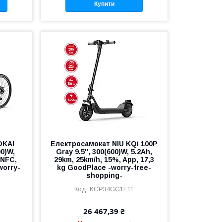
Купити
OKAI
Електросамокат NIU KQi 100P
00)W,
Gray 9.5", 300(600)W, 5.2Ah,
 NFC,
29km, 25km/h, 15%, App, 17,3
worry-
kg GoodPlace -worry-free-
shopping-
KCP34GG1E11
26 467,39 ₴