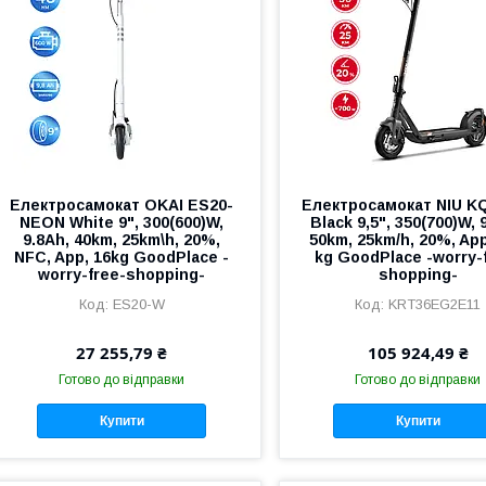
Електросамокат OKAI ES20-
Електросамокат NIU KQi
NEON White 9", 300(600)W,
Black 9,5", 350(700)W, 
9.8Ah, 40km, 25km\h, 20%,
50km, 25km/h, 20%, App
NFC, App, 16kg GoodPlace -
kg GoodPlace -worry-
worry-free-shopping-
shopping-
ES20-W
KRT36EG2E11
27 255,79 ₴
105 924,49 ₴
Готово до відправки
Готово до відправки
Купити
Купити