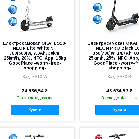
Електросамокат OKAI ES10-
Електросамокат OKAI 
NEON Lite White 9",
NEON PRO Black 10
300(600)W, 7.8Ah, 30km,
350(700)W, 14.7Ah, 8
25km\h, 20%, NFC, App, 15kg
25km\h, 25%, NFC, App
GoodPlace -worry-free-
GoodPlace -worry-fr
shopping-
shopping-
ES10-W
ES30-B
24 536,54 ₴
43 634,57 ₴
Готово до відправки
Готово до відправки
Купити
Купити