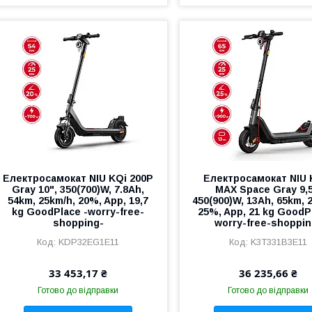
Електросамокат NIU KQi 200P
Електросамокат NIU 
Gray 10", 350(700)W, 7.8Ah,
MAX Space Gray 9,5
54km, 25km/h, 20%, App, 19,7
450(900)W, 13Ah, 65km, 
kg GoodPlace -worry-free-
25%, App, 21 kg GoodP
shopping-
worry-free-shoppin
KDP32EG1E11
K3T331B3E11
33 453,17 ₴
36 235,66 ₴
Готово до відправки
Готово до відправки