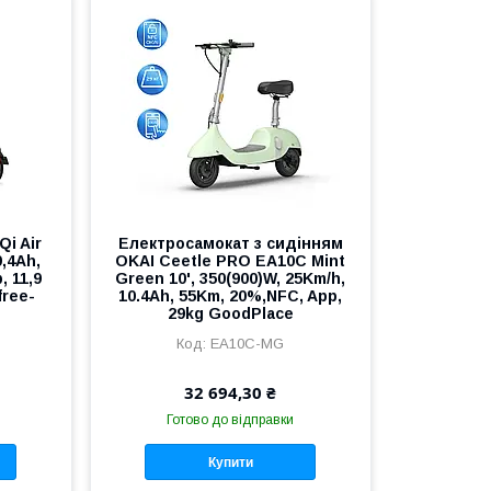
i Air
Електросамокат з сидінням
9,4Ah,
OKAI Ceetle PRO EA10C Mint
, 11,9
Green 10', 350(900)W, 25Km/h,
free-
10.4Ah, 55Km, 20%,NFC, App,
29kg GoodPlace
EA10C-MG
32 694,30 ₴
Готово до відправки
Купити