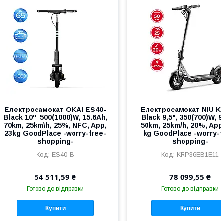
Електросамокат OKAI ES40-
Електросамокат NIU KQ
Black 10", 500(1000)W, 15.6Ah,
Black 9,5", 350(700)W, 
70km, 25km\h, 25%, NFC, App,
50km, 25km/h, 20%, App
23kg GoodPlace -worry-free-
kg GoodPlace -worry-
shopping-
shopping-
ES40-B
KRP36EB1E11
54 511,59 ₴
78 099,55 ₴
Готово до відправки
Готово до відправки
Купити
Купити