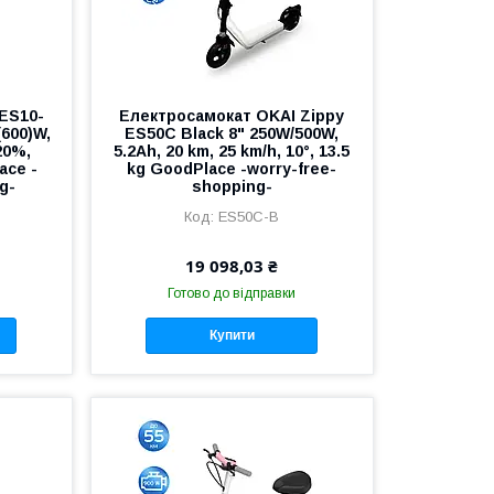
ES10-
Електросамокат OKAI Zippy
(600)W,
ES50С Black 8" 250W/500W,
20%,
5.2Ah, 20 km, 25 km/h, 10°, 13.5
ace -
kg GoodPlace -worry-free-
g-
shopping-
ES50C-B
19 098,03 ₴
Готово до відправки
Купити