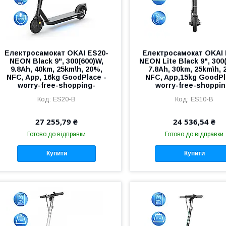
Електросамокат OKAI ES20-
Електросамокат OKAI 
NEON Black 9", 300(600)W,
NEON Lite Black 9", 300
9.8Ah, 40km, 25km\h, 20%,
7.8Ah, 30km, 25km\h, 
NFC, App, 16kg GoodPlace -
NFC, App,15kg GoodPl
worry-free-shopping-
worry-free-shoppin
ES20-B
ES10-B
27 255,79 ₴
24 536,54 ₴
Готово до відправки
Готово до відправки
Купити
Купити