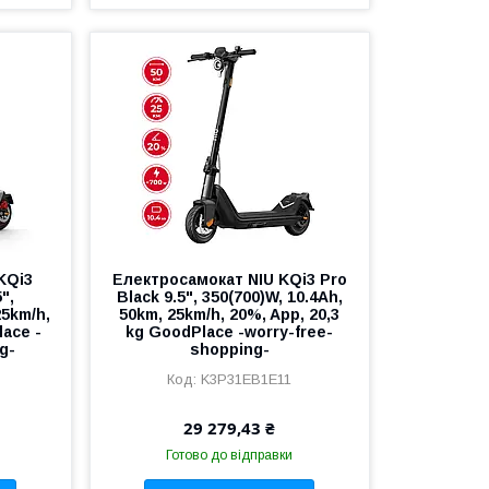
KQi3
Електросамокат NIU KQi3 Pro
",
Black 9.5", 350(700)W, 10.4Ah,
25km/h,
50km, 25km/h, 20%, App, 20,3
lace -
kg GoodPlace -worry-free-
g-
shopping-
K3P31EB1E11
29 279,43 ₴
Готово до відправки