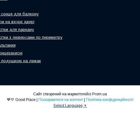
 сонця для балкону
и на вхідні двері
сітки для паркану
 сітки з люверсами по периметру
альтанки
онцезахисні
 подушкою на лежак
Сайт створений на маркетплейсі
Prom.ua
💙💛 Good Place |
Поскаржитися на контент
|
Політика конфіденційності
Select Language
▼