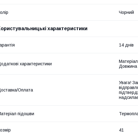
олір
Чорний
Користувальницькі характеристики
арантія
14 днів
Матеріал:
одаткові характеристики
Довжина у
Увага! З
відправл
оставка/Оплата
підтверд
надсилає
атеріал підошви
Термопла
озмір
41