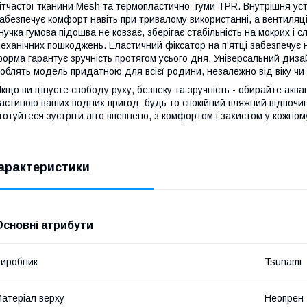
ітчастої тканини Mesh та термопластичної гуми TPR. Внутрішня уст
абезпечує комфорт навіть при тривалому використанні, а вентиляц
нучка гумова підошва не ковзає, зберігає стабільність на мокрих і
еханічних пошкоджень. Еластичний фіксатор на п'ятці забезпечує 
орма гарантує зручність протягом усього дня. Універсальний дизайн
облять модель придатною для всієї родини, незалежно від віку чи 
кщо ви цінуєте свободу руху, безпеку та зручність - обирайте акв
астиною ваших водних пригод: будь то спокійний пляжний відпочин
 готуйтеся зустріти літо впевнено, з комфортом і захистом у кожном
арактеристики
Основні атрибути
иробник
Tsunami
атеріал верху
Неопрен