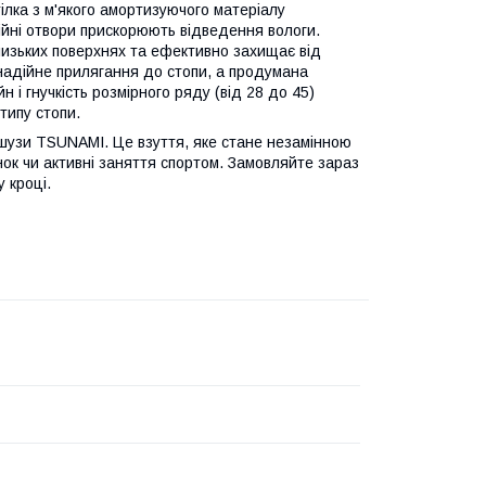
ілка з м'якого амортизуючого матеріалу
ійні отвори прискорюють відведення вологи.
 слизьких поверхнях та ефективно захищає від
надійне прилягання до стопи, а продумана
 і гнучкість розмірного ряду (від 28 до 45)
типу стопи.
ашузи
TSUNAMI
. Це взуття, яке стане незамінною
ок чи активні заняття спортом. Замовляйте зараз
у кроці.