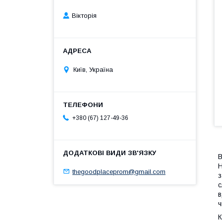
Вікторія
Київ, Україна
+380 (67) 127-49-36
В
Н
thegoodplaceprom@gmail.com
з
с
в
ч
К