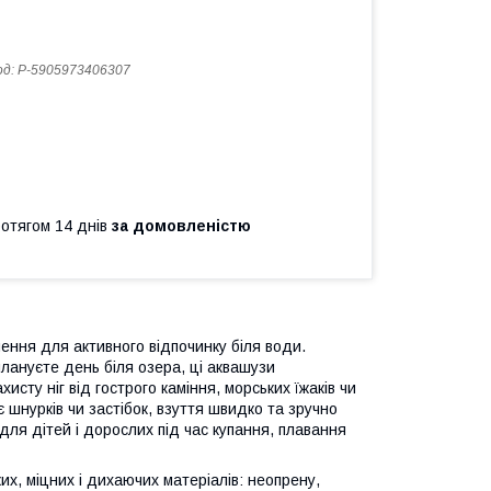
од:
P-5905973406307
ротягом 14 днів
за домовленістю
ення для активного відпочинку біля води.
лануєте день біля озера, ці аквашузи
исту ніг від гострого каміння, морських їжаків чи
є шнурків чи застібок, взуття швидко та зручно
для дітей і дорослих під час купання, плавання
их, міцних і дихаючих матеріалів: неопрену,