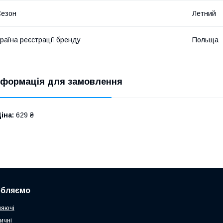
Сезон
Летний
раїна реєстрації бренду
Польща
нформація для замовлення
іна:
629 ₴
обляємо
няючі
ичні