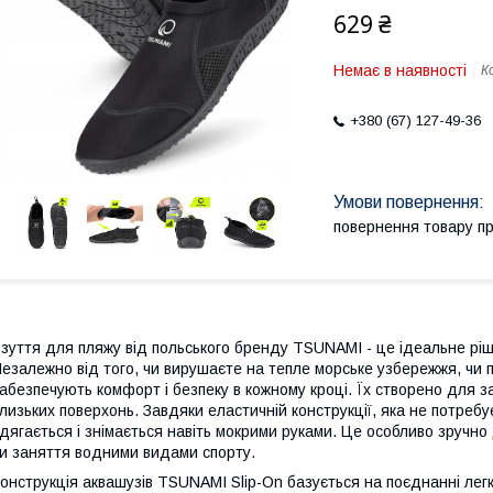
629 ₴
Немає в наявності
К
+380 (67) 127-49-36
повернення товару п
зуття для пляжу від польського бренду
TSUNAMI
- це ідеальне ріш
езалежно від того, чи вирушаєте на тепле морське узбережжя, чи п
абезпечують комфорт і безпеку в кожному кроці. Їх створено для зах
лизьких поверхонь. Завдяки еластичній конструкції, яка не потребу
дягається і знімається навіть мокрими руками. Це особливо зручно 
и заняття водними видами спорту.
онструкція аквашузів
TSUNAMI
Slip-On базується на поєднанні легк