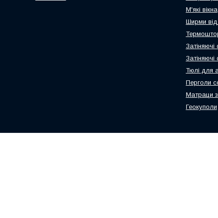
М'які вікна
Ширми від
Термоштор
Затіняючі 
Затіняючі
Тюлі для 
Перголи с
Матраци з
Геокуполи