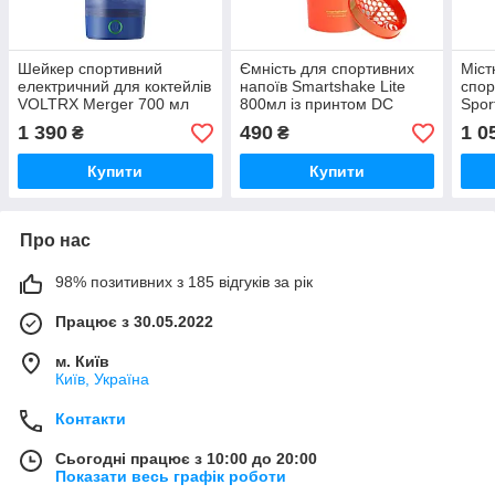
Шейкер спортивний
Ємність для спортивних
Міст
електричний для коктейлів
напоїв Smartshake Lite
спор
VOLTRX Merger 700 мл
800мл із принтом DC
Spor
Blue GoodPlace -worry-
Flash GoodPlace -worry-
Good
1 390
490
1 0
₴
₴
free-shopping-
free-shopping-
shop
Купити
Купити
Про нас
98% позитивних з 185 відгуків за рік
Працює з 30.05.2022
м. Київ
Київ, Україна
Контакти
Сьогодні працює з 10:00 до 20:00
Показати весь графік роботи