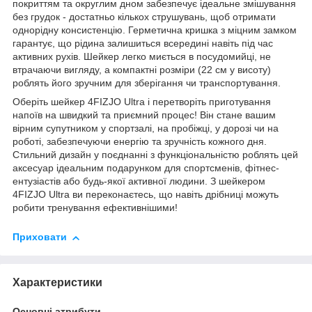
покриттям та округлим дном забезпечує ідеальне змішування
без грудок - достатньо кількох струшувань, щоб отримати
однорідну консистенцію. Герметична кришка з міцним замком
гарантує, що рідина залишиться всередині навіть під час
активних рухів. Шейкер легко миється в посудомийці, не
втрачаючи вигляду, а компактні розміри (22 см у висоту)
роблять його зручним для зберігання чи транспортування.
Оберіть шейкер
4FIZJO
Ultra і перетворіть приготування
напоїв на швидкий та приємний процес! Він стане вашим
вірним супутником у спортзалі, на пробіжці, у дорозі чи на
роботі, забезпечуючи енергію та зручність кожного дня.
Стильний дизайн у поєднанні з функціональністю роблять цей
аксесуар ідеальним подарунком для спортсменів, фітнес-
ентузіастів або будь-якої активної людини. З шейкером
4FIZJO
Ultra ви переконаєтесь, що навіть дрібниці можуть
робити тренування ефективнішими!
Приховати
Характеристики
Основні атрибути