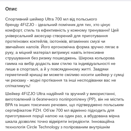
Опис
Спортивний шейкер Ultra 700 мл від польського
бренду
4FIZJO
- ідеальний помічник для тих, хто цінує
комфорт, стиль та ефективність у кожному тренуванні! Цей
універсальний аксесуар створений для приготування
протеїнових коктейлів, ізотоніків, вітамінних смузі чи
звичайних напоїв. Його ергономічна форма зручно лягає в
руку, а міцний матеріал витримує навіть інтенсивне
струшування без ризику пошкоджень. Широка кольорова
гамма на вибір додасть вам стилю та індивідуальності не
лише в спортзалі, а й у повсякденному житті. Завдяки
герметичній кришці ви можете сміливо носити шейкер у сумці
чи рюкзаку - жодні протікання та інші несподіванки вас не
спіткатимуть!
Шейкер
4FIZJO
Ultra надійний та зручний у використанні,
виготовлений із безпечного поліпропілену (PP), він не містить
BPA та інших токсичних речовин, що підтверджено польським
сертифікатом PZH. Об'єм 700 мл відмінно підходить для
приготування порції напою на один раз, а вбудована мірна
шкала дозволяє точно відміряти інгредієнти. Інноваційна
технологія Circle Technology з полірованим внутрішнім