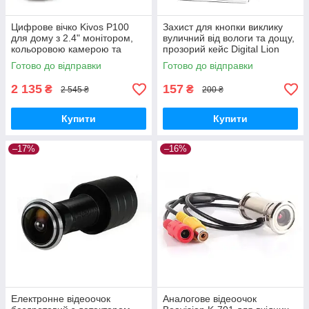
Цифрове вічко Kivos P100
Захист для кнопки виклику
для дому з 2.4" монітором,
вуличний від вологи та дощу,
кольоровою камерою та
прозорий кейс Digital Lion
фотофіксацією GoodPlace -
CDB-03 GoodPlace -worry-
Готово до відправки
Готово до відправки
worry-free-shopping-
free-shopping-
2 135
157
₴
₴
2 545 ₴
200 ₴
Купити
Купити
–17%
–16%
Електронне відеоочок
Аналогове відеоочок