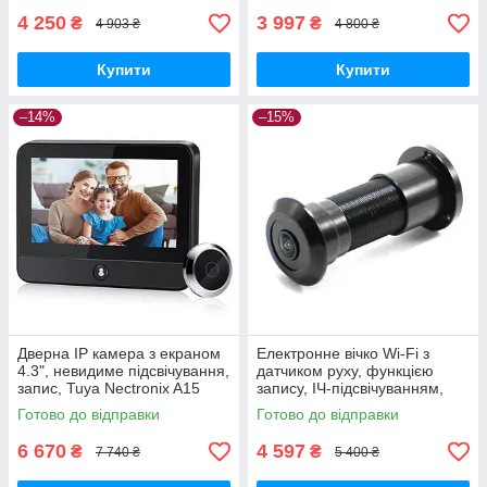
shopping-
4 250
3 997
₴
₴
4 903 ₴
4 800 ₴
Купити
Купити
–14%
–15%
Дверна IP камера з екраном
Електронне вічко Wi-Fi з
4.3", невидиме підсвічування,
датчиком руху, функцією
запис, Tuya Nectronix A15
запису, ІЧ-підсвічуванням,
GoodPlace -worry-free-
Nectronix DW-305W, чорне,
Готово до відправки
Готово до відправки
shopping-
Tuya Smart App GoodPlace
6 670
4 597
₴
₴
7 740 ₴
5 400 ₴