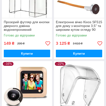
Прозорий футляр для кнопки
Електронне вічко Kivos SF515
дверного дзвінка
для дому з монітором 3,5" та
водонепроникний
широким кутом огляду 90
будиночком Digital Lion CDB-
градусів GoodPlace -worry-
Готово до відправки
Готово до відправки
02 GoodPlace -worry-free-
free-shopping-
shopping-
149
3 125
₴
₴
200 ₴
3 610 ₴
Купити
Купити
–16%
–22%