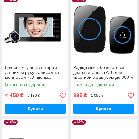
Відеовічко для квартири з
Радіодзвінок бездротової
датчиком руху, записом та
дверний Cacazi A10 для
монітором 4.3" дюйма
квартири з радіусом до 300 м
Danmini DC-01 GoodPlace -
GoodPlace -worry-free-
Готово до відправки
Готово до відправки
worry-free-shopping-
shopping-
4 450
895
₴
₴
5 180 ₴
1 055 ₴
Купити
Купити
–16%
–14%