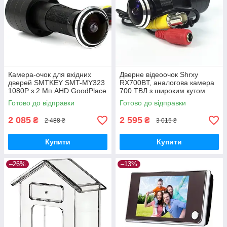
Камера-очок для вхідних
Дверне відеоочок Shrxy
дверей SMTKEY SMT-MY323
RX700BT, аналогова камера
1080P з 2 Мп AHD GoodPlace
700 ТВЛ з широким кутом
-worry-free-shopping-
120° GoodPlace -worry-free-
Готово до відправки
Готово до відправки
shopping-
2 085
2 595
₴
₴
2 488 ₴
3 015 ₴
Купити
Купити
–26%
–13%