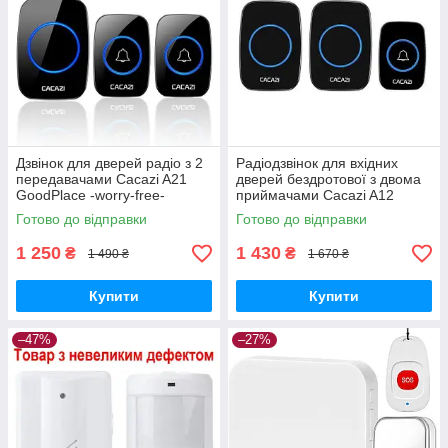
Дзвінок для дверей радіо з 2
Радіодзвінок для вхідних
передавачами Cacazi A21
дверей бездротової з двома
GoodPlace -worry-free-
приймачами Cacazi A12
shopping-
GoodPlace -worry-free-
Готово до відправки
Готово до відправки
shopping-
1 250
1 430
₴
₴
1 490 ₴
1 670 ₴
Купити
Купити
–47%
–27%