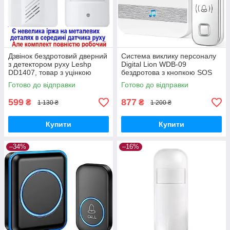
Дзвінок бездротовий дверний
Система виклику персоналу
з детектором руху Leshp
Digital Lion WDB-09
DD1407, товар з уцінкою
бездротова з кнопкою SOS
GoodPlace -worry-free-
для літніх людей до 100м
Готово до відправки
Готово до відправки
shopping-
GoodPlace -worry-free-
shopping-
599
877
₴
₴
1 130 ₴
1 200 ₴
Купити
Купити
–34%
–16%