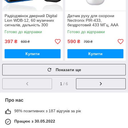
Радіодзвінок дверний Digital
Датчик руху для охорони
Lion WDB-12, 60 музичних
Nectronix PIR-433,
сигналів, дальність 300
бездротовий 433 МГц, ААА
метрів, чорний GoodPlace -
елементи, 80 м GoodPlace -
Готово до відправки
Готово до відправки
worry-free-shopping-
worry-free-shopping-
397
590
₴
₴
600 ₴
700 ₴
Купити
Купити
Показати ще
1
/ 6
Про нас
98% позитивних з 187 відгуків за рік
Працює з 30.05.2022