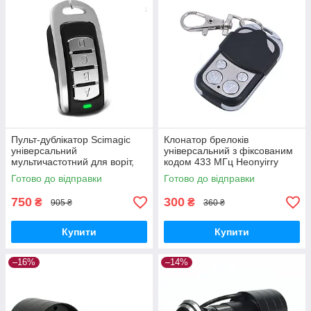
Пульт-дублікатор Scimagic
Клонатор брелоків
універсальний
універсальний з фіксованим
мультичастотний для воріт,
кодом 433 МГц Heonyirry
шлагбаумів, ролет,
C074 GoodPlace -worry-free-
Готово до відправки
Готово до відправки
копіювальник GoodPlace -
shopping-
worry-free-shopping-
750
300
₴
₴
905 ₴
360 ₴
Купити
Купити
–16%
–14%