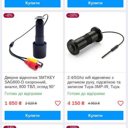
Купити
Купити
–8%
–16%
Дверне відеоочок SMTKEY
2.4/5Ghz wifi відеовічко з
SAG800-D охоронний,
датчиком руху, підсвіткою та
аналог, 800 ТВЛ, огляд 90°
записом Tuya-3MP-IR, Tuya
GoodPlace -worry-free-
Smart App GoodPlace -worry-
Готово до відправки
Готово до відправки
shopping-
free-shopping-
1 850
4 150
₴
₴
2 020 ₴
4 953 ₴
Купити
Купити
–14%
–15%