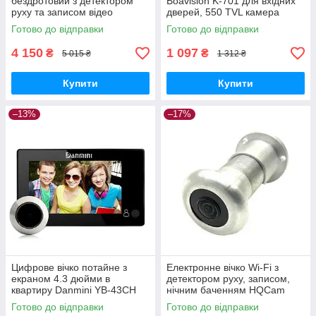
бездротовий з детектором
Boavision K-701 для вхідних
руху та записом відео
дверей, 550 TVL камера
Geniuspy D178 1080P 2 Мп
GoodPlace -worry-free-
Готово до відправки
Готово до відправки
GoodPlace -worry-free-
shopping-
shopping-
4 150
1 097
₴
₴
5 015 ₴
1 312 ₴
Купити
Купити
–13%
–17%
Цифрове вічко потайне з
Електронне вічко Wi-Fi з
екраном 4.3 дюйми в
детектором руху, записом,
квартиру Danmini YB-43CH
нічним баченням HQCam
GoodPlace -worry-free-
405B, 2 Мп, сріблясте
Готово до відправки
Готово до відправки
shopping-
GoodPlace -worry-free-