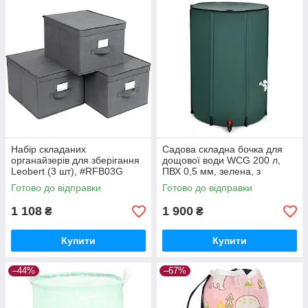
Набір складаних
Садова складна бочка для
органайзерів для зберігання
дощової води WCG 200 л,
Leobert (3 шт), #RFB03G
ПВХ 0,5 мм, зелена, з
GoodPlace -worry-free-
кришкою та краном
Готово до відправки
Готово до відправки
shopping-
GoodPlace -worry-free-
shopping-
1 108
1 900
₴
₴
Купити
Купити
–44%
–67%