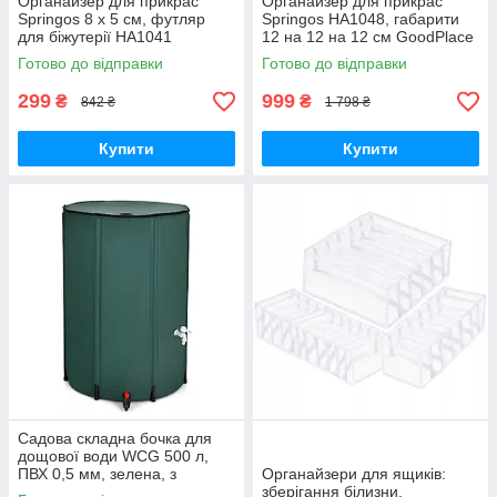
Органайзер для прикрас
Органайзер для прикрас
Springos 8 x 5 см, футляр
Springos HA1048, габарити
для біжутерії HA1041
12 на 12 на 12 см GoodPlace
GoodPlace -worry-free-
-worry-free-shopping-
Готово до відправки
Готово до відправки
shopping-
299
999
₴
₴
842 ₴
1 798 ₴
Купити
Купити
Садова складна бочка для
дощової води WCG 500 л,
ПВХ 0,5 мм, зелена, з
Органайзери для ящиків:
кришкою та краном
зберігання білизни,