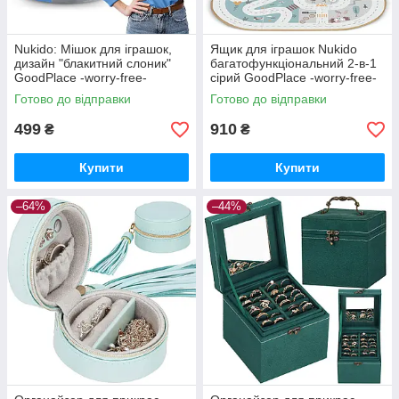
Nukido: Мішок для іграшок,
Ящик для іграшок Nukido
дизайн "блакитний слоник"
багатофункціональний 2-в-1
GoodPlace -worry-free-
сірий GoodPlace -worry-free-
shopping-
shopping-
Готово до відправки
Готово до відправки
499
910
₴
₴
Купити
Купити
–64%
–44%