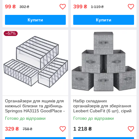
99
399
₴
₴
302 ₴
1 119 ₴
Купити
Купити
–57%
Органайзери для ящиків для
Набір складаних
нижньої білизни та дрібниць
органайзерів для зберігання
Springos HA3115 GoodPlace -
Leobert CubeFit (6 шт), сірий
worry-free-shopping-
#ROB026G26V1 GoodPlace -
Готово до відправки
Готово до відправки
worry-free-shopping-
329
1 218
₴
₴
758 ₴