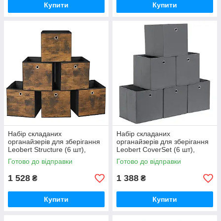
Купити
Купити
Набір складаних
Набір складаних
органайзерів для зберігання
органайзерів для зберігання
Leobert Structure (6 шт),
Leobert CoverSet (6 шт),
коричневий #RFB102B01
сірий #RFB02G-3 GoodPlace
Готово до відправки
Готово до відправки
GoodPlace -worry-free-
-worry-free-shopping-
shopping-
1 528
1 388
₴
₴
Купити
Купити