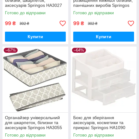
білизни, шкарпеток,
розміщення нижньої білизни,
аксесуарів Springos HA3027
панчішних виробів Springos
GoodPlace -worry-free-
HA3026 GoodPlace -worry-
Готово до відправки
Готово до відправки
shopping-
free-shopping-
99
99
₴
₴
302 ₴
302 ₴
Купити
Купити
–67%
–64%
Органайзер універсальний
Бокс для зберігання
для шкарпеток, білизни та
аксесуарів, косметики та
аксесуарів Springos HA3055
прикрас Springos HA1090
GoodPlace -worry-free-
GoodPlace -worry-free-
Готово до відправки
Готово до відправки
shopping-
shopping-