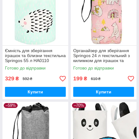
Ємність для зберігання
Органайзер для зберігання
іграшок та білизни текстильна
Springos 24 л текстильний з
Springos 55 л HA0110
килимком для іграшок та
GoodPlace -worry-free-
аксесуарів HA0131
Готово до відправки
Готово до відправки
shopping-
GoodPlace -worry-free-
shopping-
329
199
₴
₴
592 ₴
610 ₴
Купити
Купити
–59%
–70%